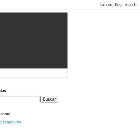
cias
hannel
iciasAeroInfo