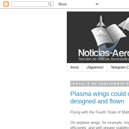
Inicio
¡Síguenos!
Telegram 
lunes, 5 de septiembre 
Plasma wings could 
designed and flown
Flying with the Fourth State of Mat
On airplane wings, for example, ti
efficiently, and with greater stabili