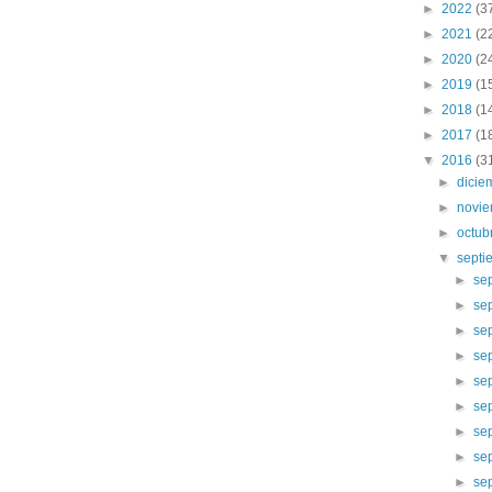
►
2022
(3
►
2021
(2
►
2020
(2
►
2019
(1
►
2018
(1
►
2017
(1
▼
2016
(3
►
dici
►
novi
►
octub
▼
sept
►
se
►
se
►
se
►
se
►
se
►
se
►
se
►
se
►
se