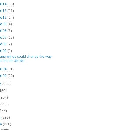
pt 14
(13)
pt 13
(16)
pt 12
(14)
pt 09
(4)
pt 08
(3)
pt 07
(17)
pt 06
(2)
pt 05
(1)
sma wings could change the way
airplanes are de...
pt 04
(11)
pt 02
(20)
to
(252)
(159)
(304)
o
(253)
(344)
o
(289)
ro
(336)