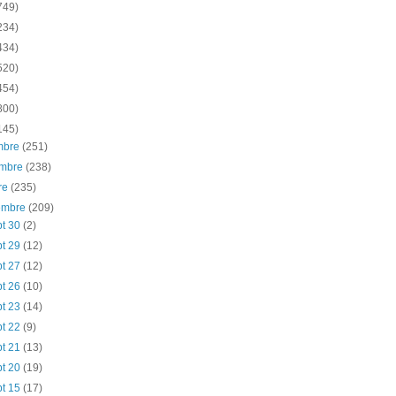
749)
234)
434)
520)
454)
800)
145)
embre
(251)
embre
(238)
re
(235)
iembre
(209)
pt 30
(2)
pt 29
(12)
pt 27
(12)
pt 26
(10)
pt 23
(14)
pt 22
(9)
pt 21
(13)
pt 20
(19)
pt 15
(17)