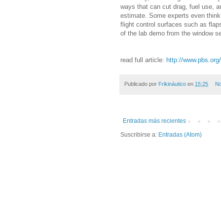
ways that can cut drag, fuel use,
estimate. Some experts even think
flight control surfaces such as fla
of the lab demo from the window sea
read full article:
http://www.pbs.org
Publicado por
Frikináutico
en
15:25
No
Entradas más recientes
Suscribirse a:
Entradas (Atom)