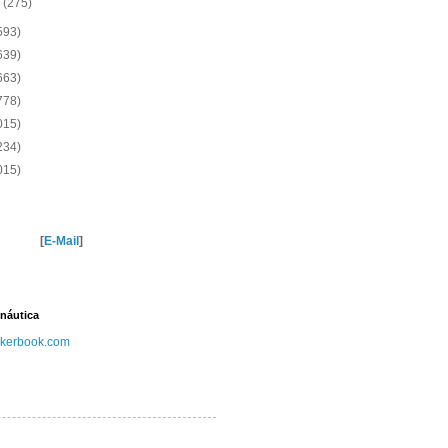
o
(275)
593)
639)
663)
778)
015)
234)
015)
[
E-Mail
]
náutica
kerbook.com