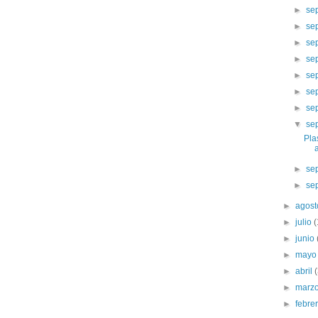
►
se
►
se
►
se
►
se
►
se
►
se
►
se
▼
se
Pla
►
se
►
se
►
agos
►
julio
►
junio
►
may
►
abril
►
marz
►
febre