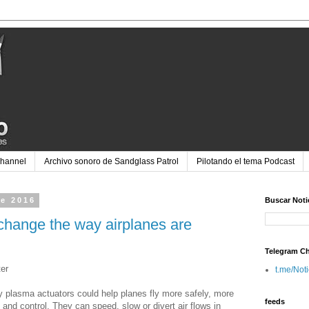
Channel
Archivo sonoro de Sandglass Patrol
Pilotando el tema Podcast
de 2016
Buscar Noti
change the way airplanes are
Telegram C
ter
t.me/Not
ny plasma actuators could help planes fly more safely, more
feeds
ty and control. They can speed, slow or divert air flows in