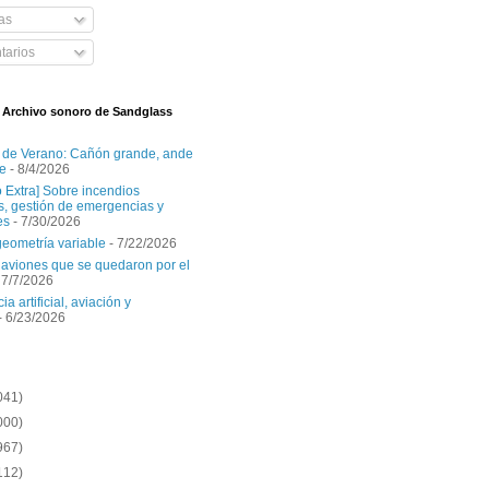
as
arios
l Archivo sonoro de Sandglass
 de Verano: Cañón grande, ande
e
- 8/4/2026
o Extra] Sobre incendios
es, gestión de emergencias y
es
- 7/30/2026
geometría variable
- 7/22/2026
aviones que se quedaron por el
 7/7/2026
ia artificial, aviación y
- 6/23/2026
041)
000)
967)
112)