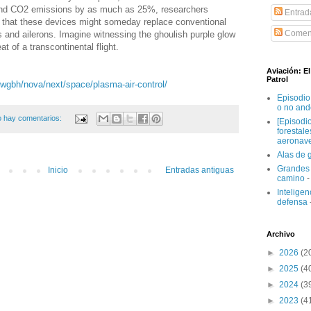
 and CO2 emissions by as much as 25%, researchers
Entrad
 that these devices might someday replace conventional
Coment
ps and ailerons. Imagine witnessing the ghoulish purple glow
t of a transcontinental flight.
Aviación: E
Patrol
/wgbh/nova/next/space/plasma-air-control/
Episodio
o no and
 hay comentarios:
[Episodi
forestal
aeronav
Alas de 
Grandes 
Inicio
Entradas antiguas
camino
-
Inteligenc
defensa
Archivo
►
2026
(2
►
2025
(4
►
2024
(3
►
2023
(4