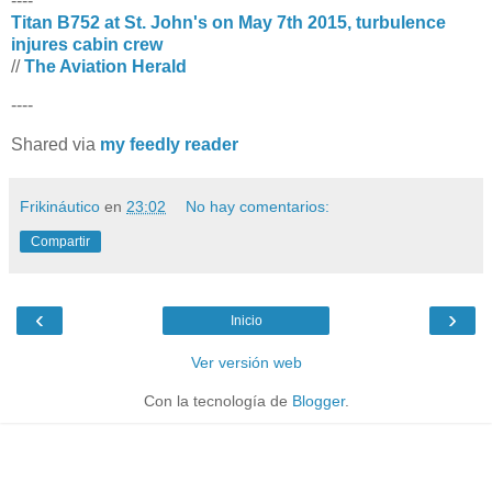
----
Titan B752 at St. John's on May 7th 2015, turbulence
injures cabin crew
//
The Aviation Herald
----
Shared via
my feedly reader
Frikináutico
en
23:02
No hay comentarios:
Compartir
‹
›
Inicio
Ver versión web
Con la tecnología de
Blogger
.