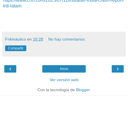
https://www.cnn.com/2025/07/11/india/air-india-crash-report-
intl-latam
Frikináutico
en
10:28
No hay comentarios:
Compartir
‹
›
Inicio
Ver versión web
Con la tecnología de
Blogger
.