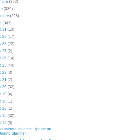
embre
(362)
re
(330)
iembre
(226)
to
(387)
o 31
(13)
o 29
(17)
o 28
(22)
o 27
(2)
o 26
(14)
o 25
(44)
o 23
(3)
o 21
(2)
o 20
(32)
o 19
(4)
o 18
(1)
o 16
(1)
o 15
(32)
o 14
(5)
a astronauts latest: Update on
Boeing Starliner...