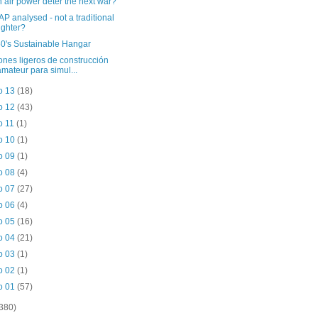
 air power deter the next war?
P analysed - not a traditional
fighter?
0's Sustainable Hangar
ones ligeros de construcción
amateur para simul...
o 13
(18)
o 12
(43)
o 11
(1)
o 10
(1)
o 09
(1)
o 08
(4)
o 07
(27)
o 06
(4)
o 05
(16)
o 04
(21)
o 03
(1)
o 02
(1)
o 01
(57)
(380)