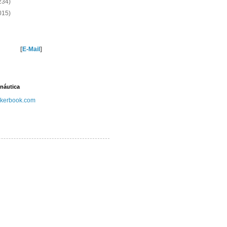
234)
015)
[
E-Mail
]
náutica
kerbook.com