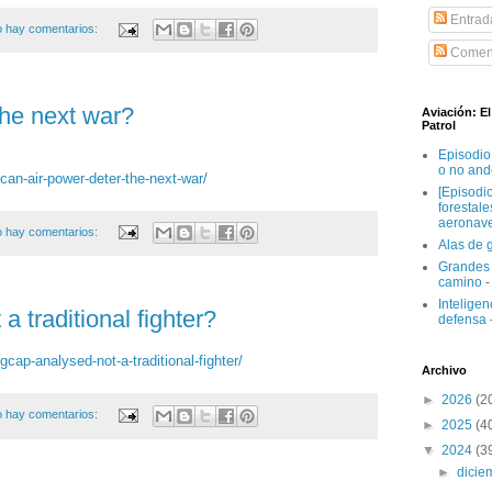
Entrad
 hay comentarios:
Coment
the next war?
Aviación: E
Patrol
Episodio
o no and
an-air-power-deter-the-next-war/
[Episodi
forestal
aeronav
 hay comentarios:
Alas de 
Grandes 
camino
-
Inteligenc
 traditional fighter?
defensa
ap-analysed-not-a-traditional-fighter/
Archivo
►
2026
(2
 hay comentarios:
►
2025
(4
▼
2024
(3
►
dici