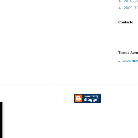
►
2010
(2
►
2009
(1
Contacto
Tienda Aero
www.buc