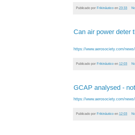
Publicado por
Frikináutico
en
23:33
No
Can air power deter 
https://www.aerosociety.com/news/c
Publicado por
Frikináutico
en
12:03
No
GCAP analysed - not a
https://www.aerosociety.com/news/gc
Publicado por
Frikináutico
en
12:03
No