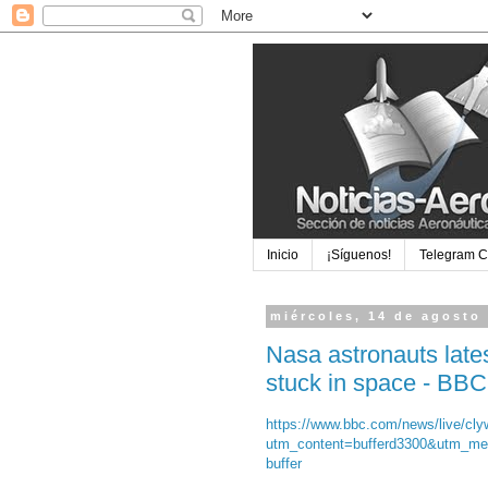
Inicio
¡Síguenos!
Telegram 
miércoles, 14 de agosto
Nasa astronauts late
stuck in space - BB
https://www.bbc.com/news/live/cl
utm_content=bufferd3300&utm_me
buffer