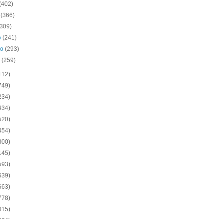
(402)
o
(366)
(309)
o
(241)
ro
(293)
o
(259)
112)
749)
234)
434)
520)
454)
800)
145)
593)
639)
663)
778)
015)