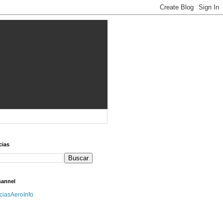
cias
hannel
iciasAeroInfo