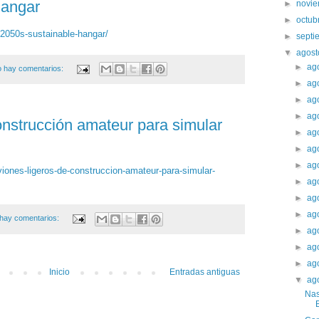
Hangar
►
novi
►
octub
2050s-sustainable-hangar/
►
sept
▼
agos
►
ag
 hay comentarios:
►
ag
►
ag
►
ag
onstrucción amateur para simular
►
ag
►
ag
►
ag
viones-ligeros-de-construccion-amateur-para-simular-
►
ag
►
ag
►
ag
hay comentarios:
►
ag
►
ag
►
ag
Inicio
Entradas antiguas
▼
ag
Nas