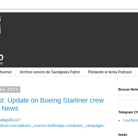
Channel
Archivo sonoro de Sandglass Patrol
Pilotando el tema Podcast
 de 2024
Buscar Noti
st: Update on Boeing Starliner crew
C News
Telegram C
ywdwp451vt?
t.me/Not
dium=social&utm_source=bufferapp.com&utm_campaign=
feeds