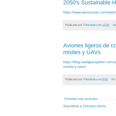
2050's Sustainable 
https://www.aerosociety.com/news/
Publicado por
Frikináutico
en
12:02
No
Aviones ligeros de c
misiles y UAVs
https://blog.sandglasspatrol.com/a
misiles-y-uavs/
Publicado por
Frikináutico
en
8:05
No 
Entradas más recientes
Suscribirse a:
Entradas (Atom)