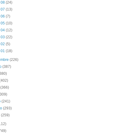
t 08
(24)
t 07
(13)
t 06
(7)
t 05
(10)
t 04
(12)
t 03
(22)
t 02
(5)
t 01
(18)
iembre
(226)
to
(387)
(380)
(402)
o
(366)
(309)
o
(241)
ro
(293)
o
(259)
112)
749)