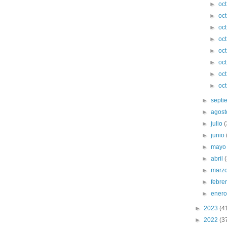
►
oc
►
oc
►
oc
►
oc
►
oc
►
oc
►
oc
►
oc
►
sept
►
agos
►
julio
►
junio
►
may
►
abril
►
marz
►
febre
►
ener
►
2023
(4
►
2022
(3