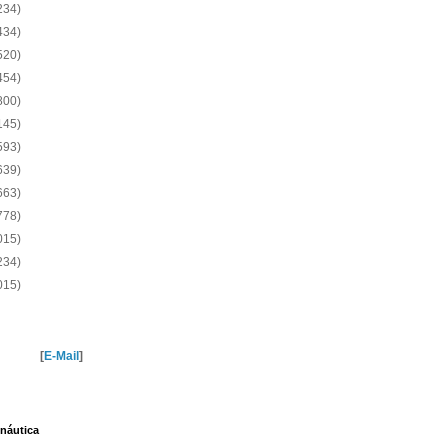
234)
434)
520)
454)
800)
145)
593)
639)
663)
778)
015)
234)
015)
[
E-Mail
]
náutica