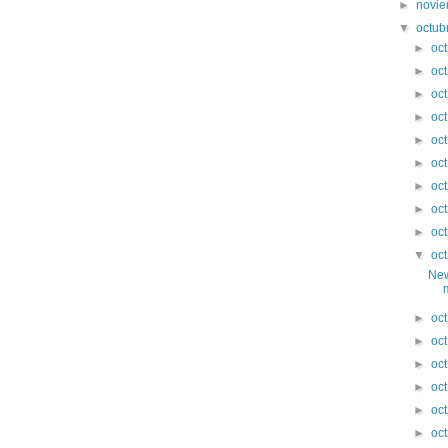
►
novi
▼
octub
►
oc
►
oc
►
oc
►
oc
►
oc
►
oc
►
oc
►
oc
►
oc
▼
oc
New
►
oc
►
oc
►
oc
►
oc
►
oc
►
oc