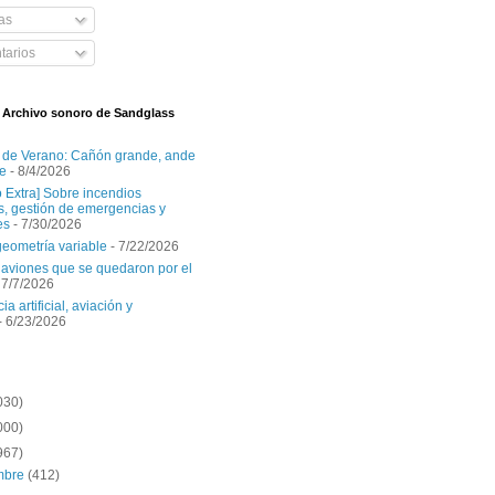
as
arios
l Archivo sonoro de Sandglass
 de Verano: Cañón grande, ande
e
- 8/4/2026
o Extra] Sobre incendios
es, gestión de emergencias y
es
- 7/30/2026
geometría variable
- 7/22/2026
aviones que se quedaron por el
 7/7/2026
ia artificial, aviación y
- 6/23/2026
030)
000)
967)
embre
(412)