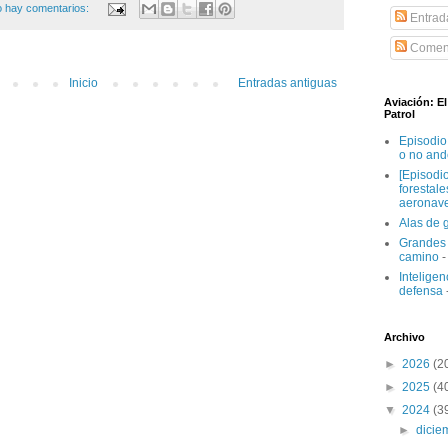
 hay comentarios:
Entrad
Coment
Inicio
Entradas antiguas
Aviación: E
Patrol
Episodio
o no and
[Episodi
forestal
aeronav
Alas de 
Grandes 
camino
-
Inteligenc
defensa
Archivo
►
2026
(2
►
2025
(4
▼
2024
(3
►
dici