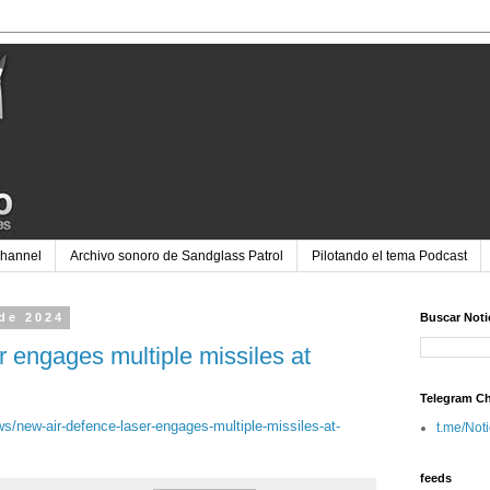
Channel
Archivo sonoro de Sandglass Patrol
Pilotando el tema Podcast
de 2024
Buscar Noti
r engages multiple missiles at
Telegram C
/new-air-defence-laser-engages-multiple-missiles-at-
t.me/Not
feeds