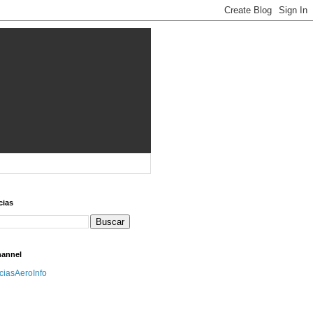
cias
hannel
iciasAeroInfo