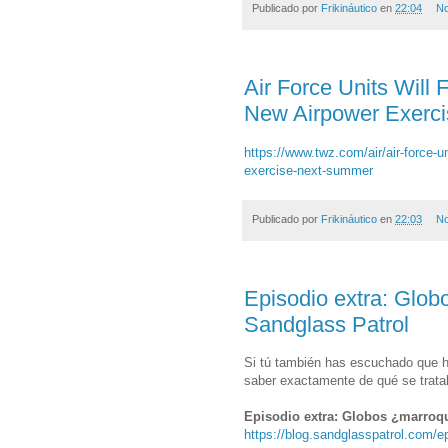
Publicado por
Frikináutico
en
22:04
No
Air Force Units Will
New Airpower Exerc
https://www.twz.com/air/air-force-un
exercise-next-summer
Publicado por
Frikináutico
en
22:03
No
Episodio extra: Glob
Sandglass Patrol
Si tú también has escuchado que h
saber exactamente de qué se tratab
Episodio extra: Globos ¿marroq
https://blog.sandglasspatrol.com/e