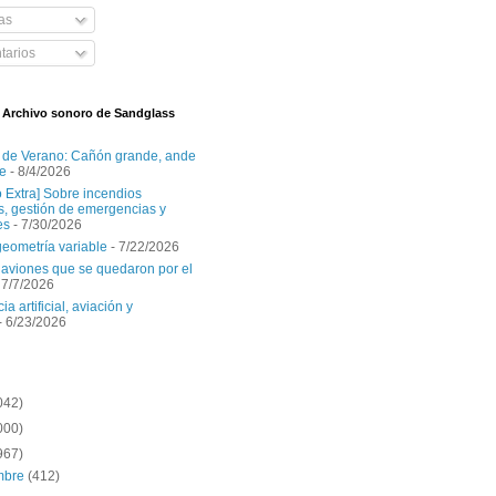
as
arios
l Archivo sonoro de Sandglass
 de Verano: Cañón grande, ande
e
- 8/4/2026
o Extra] Sobre incendios
es, gestión de emergencias y
es
- 7/30/2026
geometría variable
- 7/22/2026
aviones que se quedaron por el
 7/7/2026
ia artificial, aviación y
- 6/23/2026
042)
000)
967)
embre
(412)