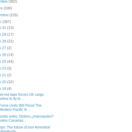
embre
(362)
re
(330)
iembre
(226)
to
(387)
o 31
(13)
o 29
(17)
o 28
(22)
o 27
(2)
o 26
(14)
o 25
(44)
o 23
(3)
o 21
(2)
o 20
(32)
o 19
(4)
xit red tape forces UK cargo
irline to fly to ...
 Force Units Will Flood The
Western Pacific In ...
sodio extra: Globos ¿marroquíes?
sobre Canarias...
mps: The future of non-terrestrial
nfrastructu...