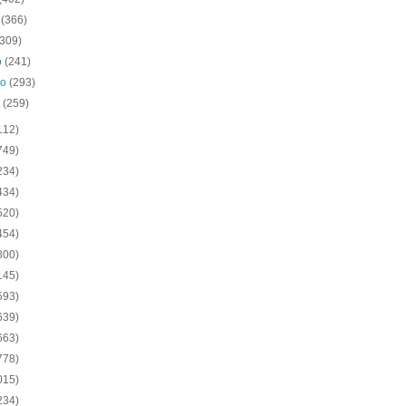
o
(366)
(309)
o
(241)
ro
(293)
o
(259)
112)
749)
234)
434)
520)
454)
800)
145)
593)
639)
663)
778)
015)
234)