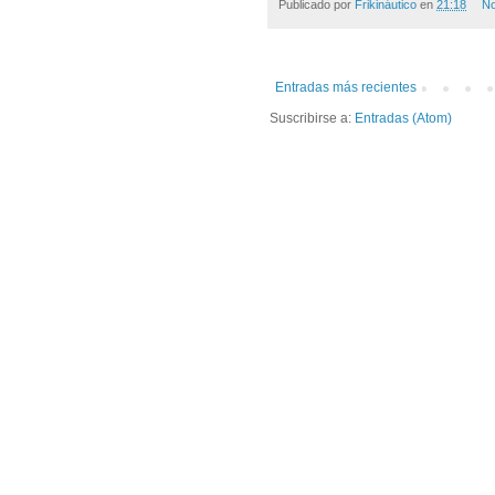
Publicado por
Frikináutico
en
21:18
No
Entradas más recientes
Suscribirse a:
Entradas (Atom)