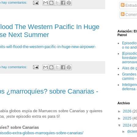
 hay comentarios:
Entrad
Coment
 Flood The Western Pacific In Huge
Aviación: E
ise Next Summer
Patrol
Episodio
its-will-flood-the-western-pacific-in-huge-new-airpower-
o no and
[Episodi
forestal
aeronav
 hay comentarios:
Alas de 
Grandes 
camino
-
Inteligenc
defensa
os ¿marroquíes? sobre Canarias -
Archivo
abía globos espía de Marruecos sobre Canarias y quieres
►
2026
(2
a, ¡este episodio extra es para ti!
►
2025
(4
▼
2024
(3
uíes? sobre Canarias
►
dici
pisodio-extra-globos-marroquies-sobre-canarias/