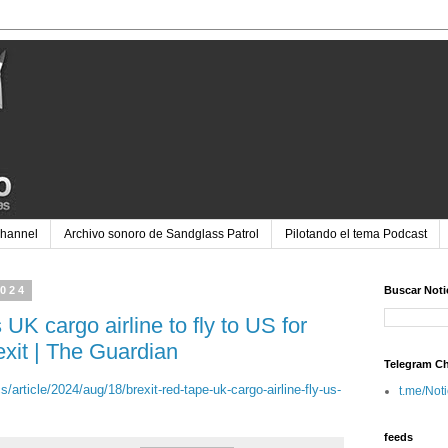
Channel
Archivo sonoro de Sandglass Patrol
Pilotando el tema Podcast
2024
Buscar Noti
 UK cargo airline to fly to US for
rexit | The Guardian
Telegram C
/article/2024/aug/18/brexit-red-tape-uk-cargo-airline-fly-us-
t.me/Not
feeds