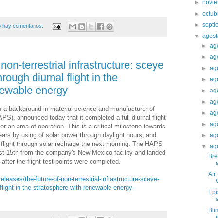
►
novi
►
octub
►
sept
 hay comentarios:
▼
agos
►
ag
►
ag
non-terrestrial infrastructure: sceye
►
ag
ough diurnal flight in the
►
ag
newable energy
►
ag
►
ag
a background in material science and manufacturer of
►
ag
S), announced today that it completed a full diurnal flight
►
ag
er an area of operation. This is a critical milestone towards
years by using of solar power through daylight hours, and
►
ag
t flight through solar recharge the next morning. The HAPS
▼
ag
 15th from the company's New Mexico facility and landed
Bre
fter the flight test points were completed.
a
Air
eases/the-future-of-non-terrestrial-infrastructure-sceye-
light-in-the-stratosphere-with-renewable-energy-
Epi
Bli
i