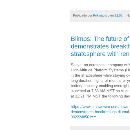
Publicado por
Frikináutico
en
22:02
No
Blimps: The future of 
demonstrates breakthr
stratosphere with re
Sceye, an aerospace company with 
High-Altitude Platform Systems (HAP
in the stratosphere while staying ov
long-duration flights of months or 
battery capacity enabling overnigh
launched at 7:36 AM MST on August
at 12:21 PM MST the following day a
https://www.prnewswire.com/news-rel
demonstrates-breakthrough-diurnal-f
302224856.html