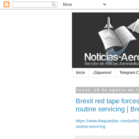
Inicio
¡Síguenos!
Telegram 
lunes, 19 de agosto de 
Brexit red tape forces
routine servicing | B
https://www.theguardian.com/politics
routine-servicing