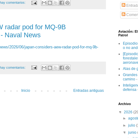
hay comentarios:
Entrad
Coment
 radar pod for MQ-9B
Aviación: E
 - Naval News
Patrol
Episodio
ews/2026/06/japan-considers-aew-radar-pod-for-mq-9b-
o no and
[Episodi
forestal
aeronav
hay comentarios:
Alas de 
Grandes 
camino
-
Inteligenc
defensa
Inicio
Entradas antiguas
Archivo
▼
2026
(2
►
agos
►
julio
▼
junio