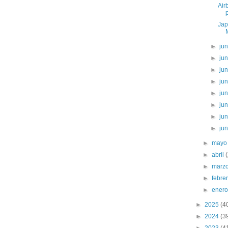
Air
Jap
►
ju
►
ju
►
ju
►
ju
►
ju
►
ju
►
ju
►
ju
►
may
►
abril
►
marz
►
febre
►
ener
►
2025
(4
►
2024
(3