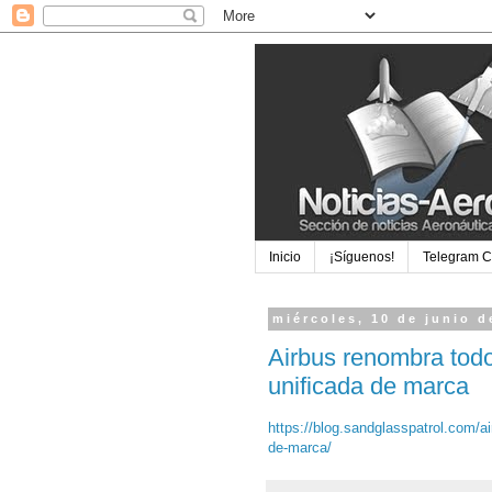
Inicio
¡Síguenos!
Telegram 
miércoles, 10 de junio d
Airbus renombra tod
unificada de marca
https://blog.sandglasspatrol.com/a
de-marca/