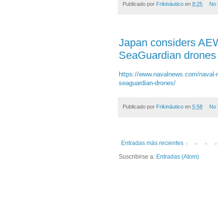
Publicado por
Frikináutico
en
8:25
No 
Japan considers AEW
SeaGuardian drones
https://www.navalnews.com/naval-n
seaguardian-drones/
Publicado por
Frikináutico
en
5:58
No 
Entradas más recientes
Suscribirse a:
Entradas (Atom)