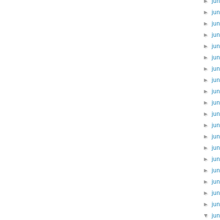
►
ju
►
ju
►
ju
►
ju
►
ju
►
ju
►
ju
►
ju
►
ju
►
ju
►
ju
►
ju
►
ju
►
ju
►
ju
►
ju
►
ju
►
ju
►
ju
▼
ju