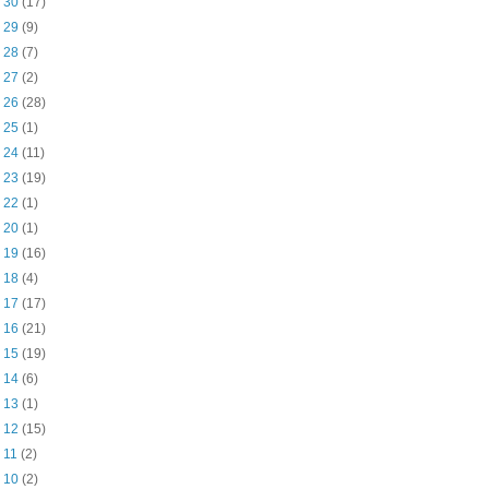
n 30
(17)
n 29
(9)
n 28
(7)
n 27
(2)
n 26
(28)
n 25
(1)
n 24
(11)
n 23
(19)
n 22
(1)
n 20
(1)
n 19
(16)
n 18
(4)
n 17
(17)
n 16
(21)
n 15
(19)
n 14
(6)
n 13
(1)
n 12
(15)
n 11
(2)
n 10
(2)