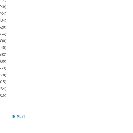
112)
749)
234)
434)
520)
454)
800)
145)
593)
639)
663)
778)
015)
234)
015)
[
E-Mail
]