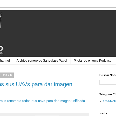
Channel
Archivo sonoro de Sandglass Patrol
Pilotando el tema Podcast
e 2026
Buscar Noti
os sus UAVs para dar imagen
Telegram C
irbus-renombra-todos-sus-uavs-para-dar-imagen-unificada-
t.me/Not
feeds