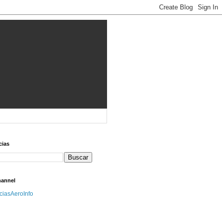
cias
hannel
iciasAeroInfo