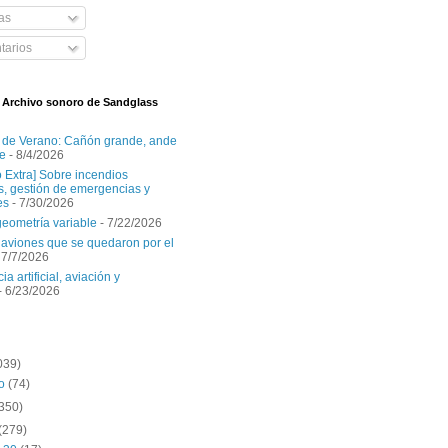
as
arios
l Archivo sonoro de Sandglass
 de Verano: Cañón grande, ande
e
- 8/4/2026
o Extra] Sobre incendios
es, gestión de emergencias y
es
- 7/30/2026
geometría variable
- 7/22/2026
aviones que se quedaron por el
 7/7/2026
ia artificial, aviación y
- 6/23/2026
039)
to
(74)
(350)
(279)