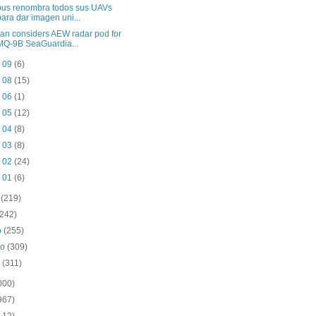
bus renombra todos sus UAVs
para dar imagen uni...
an considers AEW radar pod for
MQ-9B SeaGuardia...
n 09
(6)
n 08
(15)
n 06
(1)
n 05
(12)
n 04
(8)
n 03
(8)
n 02
(24)
n 01
(6)
o
(219)
(242)
o
(255)
ro
(309)
o
(311)
000)
967)