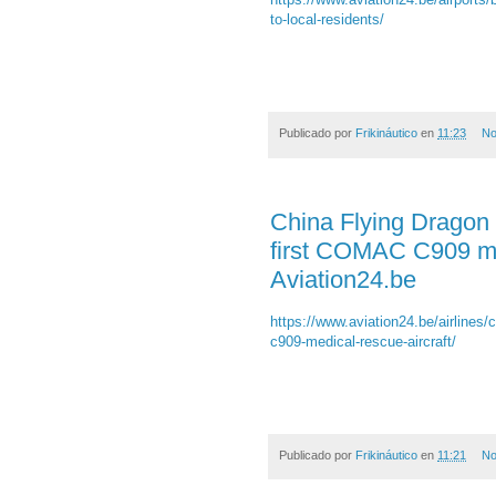
to-local-residents/
Publicado por
Frikináutico
en
11:23
No
China Flying Dragon 
first COMAC C909 med
Aviation24.be
https://www.aviation24.be/airlines/c
c909-medical-rescue-aircraft/
Publicado por
Frikináutico
en
11:21
No