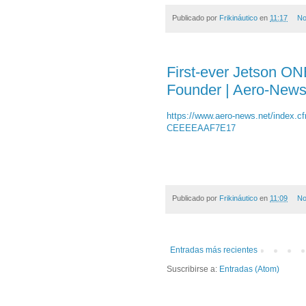
Publicado por
Frikináutico
en
11:17
No
First-ever Jetson O
Founder | Aero-New
https://www.aero-news.net/index
CEEEEAAF7E17
Publicado por
Frikináutico
en
11:09
No
Entradas más recientes
Suscribirse a:
Entradas (Atom)