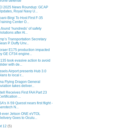
drone defense
EI 2025 News Roundup: GCAP
Updates, Royal Navy U...
pani-Birgi To Host First F-35
Training Center O...
 found ‘hundreds’ of safety
iolations after Al...
mp’s Transportation Secretary
Sean P. Duffy Unv...
raer E175 production impacted
by GE CF34 engine...
135 took evasive action to avoid
glider with de...
ssels Airport presents Hub 3.0
lans to local r...
na Flying Dragon General
Aviation takes deliver...
stell Receives First FAA Part 23
ertification ...
A’s X-59 Quesst nears first flight -
Aerotech N...
st-ever Jetson ONE eVTOL
Delivery Goes to Oculu...
pt 12
(5)