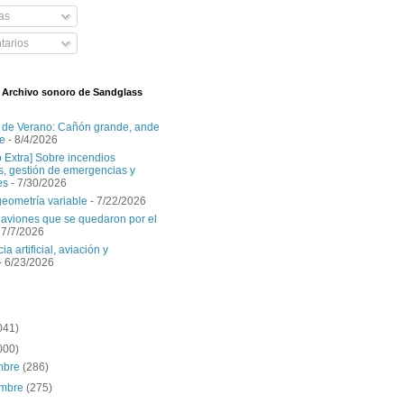
as
arios
l Archivo sonoro de Sandglass
 de Verano: Cañón grande, ande
e
- 8/4/2026
o Extra] Sobre incendios
es, gestión de emergencias y
es
- 7/30/2026
geometría variable
- 7/22/2026
aviones que se quedaron por el
 7/7/2026
ia artificial, aviación y
- 6/23/2026
041)
000)
embre
(286)
embre
(275)