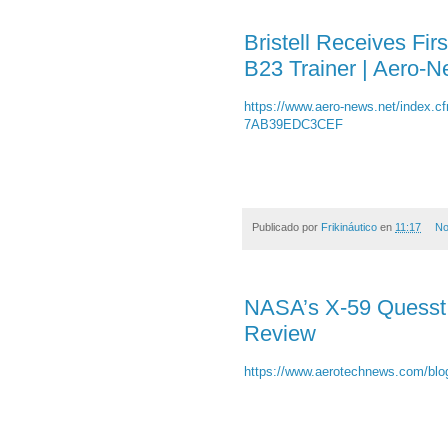
Bristell Receives Firs
B23 Trainer | Aero-
https://www.aero-news.net/index
7AB39EDC3CEF
Publicado por
Frikináutico
en
11:17
No
NASA’s X-59 Quesst n
Review
https://www.aerotechnews.com/blog/