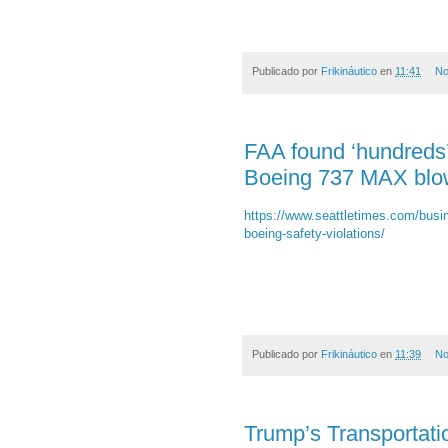
Publicado por
Frikináutico
en
11:41
No
FAA found ‘hundreds’ 
Boeing 737 MAX blow
https://www.seattletimes.com/busin
boeing-safety-violations/
Publicado por
Frikináutico
en
11:39
No
Trump’s Transportati