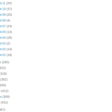
pt 11
(20)
pt 10
(37)
pt 09
(20)
pt 08
(4)
pt 07
(24)
pt 05
(13)
pt 04
(29)
pt 03
(2)
pt 02
(14)
pt 01
(18)
to
(265)
(322)
(318)
o
(362)
(284)
o
(412)
ro
(309)
o
(431)
967)