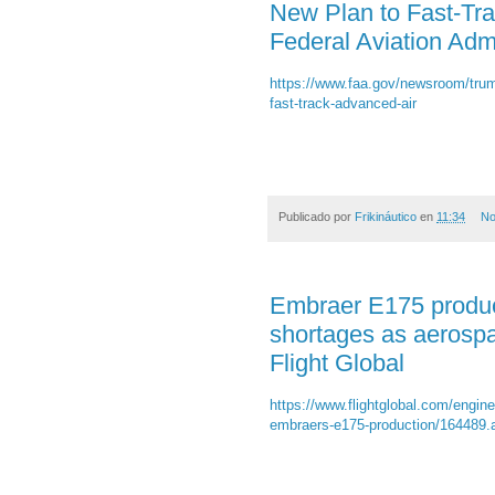
New Plan to Fast-Tra
Federal Aviation Admi
https://www.faa.gov/newsroom/trump
fast-track-advanced-air
Publicado por
Frikináutico
en
11:34
No
Embraer E175 produ
shortages as aerospa
Flight Global
https://www.flightglobal.com/engine
embraers-e175-production/164489.a