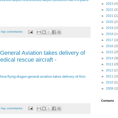
►
2023
(4
►
2022
(3
►
2021
(2
►
2020
(2
►
2019
(1
 hay comentarios:
►
2018
(1
►
2017
(1
►
2016
(3
General Aviation takes delivery of
►
2015
(2
ical rescue aircraft -
►
2014
(3
►
2013
(2
►
2012
(2
hina-flying-dragon-general-aviation-takes-delivery-of-first-
►
2011
(1
►
2010
(2
►
2009
(1
Contacto
 hay comentarios: