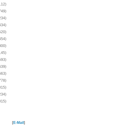
112)
749)
234)
434)
520)
454)
800)
145)
593)
639)
663)
778)
015)
234)
015)
[
E-Mail
]