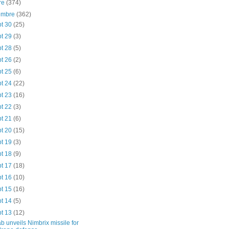
re
(374)
iembre
(362)
pt 30
(25)
pt 29
(3)
pt 28
(5)
pt 26
(2)
pt 25
(6)
pt 24
(22)
pt 23
(16)
pt 22
(3)
pt 21
(6)
pt 20
(15)
pt 19
(3)
pt 18
(9)
pt 17
(18)
pt 16
(10)
pt 15
(16)
pt 14
(5)
pt 13
(12)
b unveils Nimbrix missile for