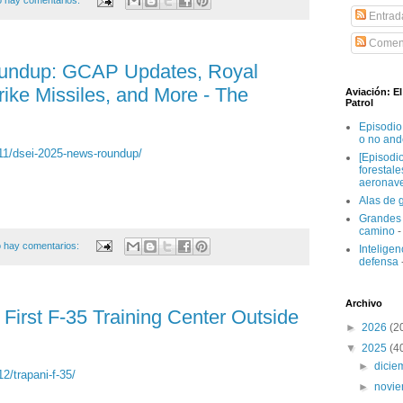
 hay comentarios:
Entrad
Coment
undup: GCAP Updates, Royal
ike Missiles, and More - The
Aviación: E
Patrol
Episodio
o no and
/11/dsei-2025-news-roundup/
[Episodi
forestal
aeronav
Alas de 
Grandes 
camino
-
 hay comentarios:
Inteligenc
defensa
Archivo
 First F-35 Training Center Outside
►
2026
(2
▼
2025
(4
►
dici
2/trapani-f-35/
►
novi