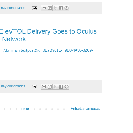
 hay comentarios:
NE eVTOL Delivery Goes to Oculus
s Network
.cfm?do=main.textpost&id=0E7B961E-F9B8-4A35-82C9-
 hay comentarios:
Inicio
Entradas antiguas