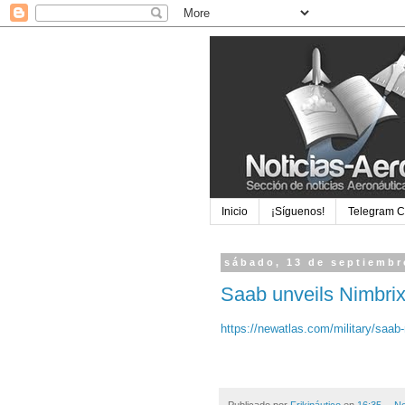
Inicio
¡Síguenos!
Telegram 
sábado, 13 de septiembr
Saab unveils Nimbrix
https://newatlas.com/military/saab