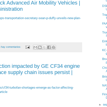
ck Advanced Air Mobility Vehicles |
DS
nistration
Tra
s-transportation-secretary-sean-p-duffy-unveils-new-plan-
FAA
v
Tru
Emb
 hay comentarios:
KC-
Bru
p
ction impacted by GE CF34 engine
Chi
ce supply chain issues persist |
Bri
C
NAS
s/cf34-turbofan-shortages-emerge-as-factor-affecting-
rticle
Fir
►
se