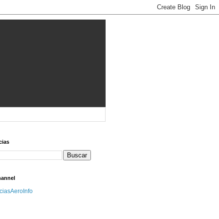
cias
hannel
iciasAeroInfo