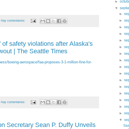
►
octub
▼
sept
►
se
►
se
 hay comentarios:
►
se
►
se
►
se
of safety violations after Alaska's
►
se
out | The Seattle Times
►
se
►
se
ess/boeing-aerospace/faa-proposes-3-1-million-fine-for-
►
se
►
se
►
se
►
se
►
se
►
se
 hay comentarios:
►
se
►
se
▼
se
on Secretary Sean P. Duffy Unveils
Saa