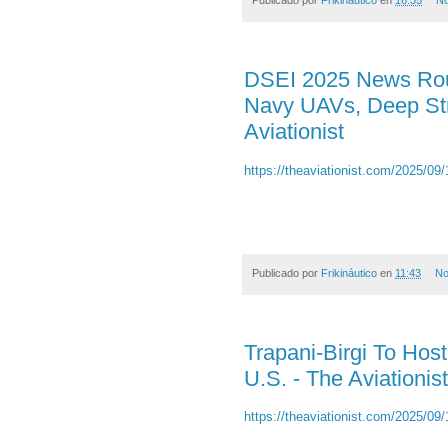
Publicado por
Frikináutico
en
16:35
No
DSEI 2025 News Ro
Navy UAVs, Deep Str
Aviationist
https://theaviationist.com/2025/09
Publicado por
Frikináutico
en
11:43
No
Trapani-Birgi To Host
U.S. - The Aviationist
https://theaviationist.com/2025/09/1