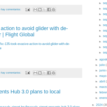
►
se
►
se
 hay comentarios:
►
se
►
se
►
se
ction to avoid glider with de-
►
se
 | Flight Global
►
se
►
se
/kc-135-took-evasive-action-to-avoid-glider-with-de-
►
se
le
►
se
►
agos
►
julio
►
junio
 hay comentarios:
►
may
►
abril
►
marz
ents Hub 3.0 plans to local
►
febre
►
ener
►
2024
(3
russels-airport-bru/brussels-airport-presents-hub-3-0-plans-