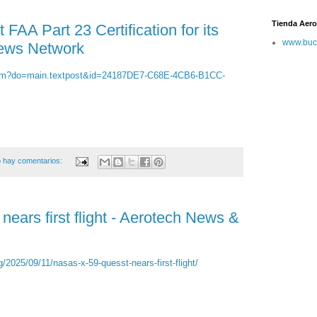
Tienda Aero
t FAA Part 23 Certification for its
www.buc
News Network
.cfm?do=main.textpost&id=24187DE7-C68E-4CB6-B1CC-
 hay comentarios:
ears first flight - Aerotech News &
2025/09/11/nasas-x-59-quesst-nears-first-flight/