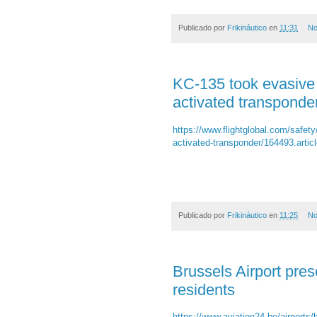
Publicado por
Frikináutico
en
11:31
No
KC-135 took evasive a
activated transponder
https://www.flightglobal.com/safety
activated-transponder/164493.artic
Publicado por
Frikináutico
en
11:25
No
Brussels Airport pres
residents
https://www.aviation24.be/airports/b