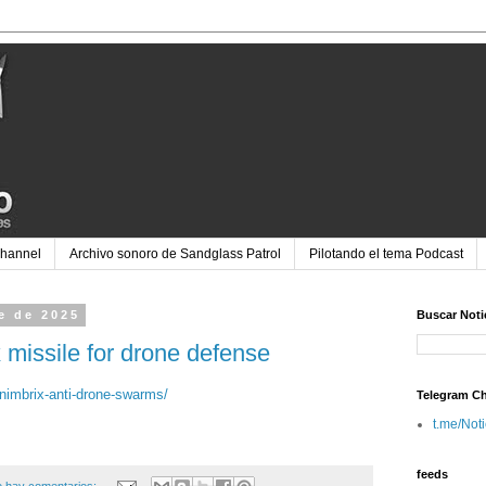
Channel
Archivo sonoro de Sandglass Patrol
Pilotando el tema Podcast
e de 2025
Buscar Noti
 missile for drone defense
-nimbrix-anti-drone-swarms/
Telegram C
t.me/Not
feeds