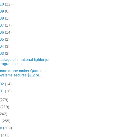
 10
(22)
 09
(6)
 08
(1)
 07
(17)
 06
(14)
 05
(2)
 04
(3)
 03
(2)
 stage of trinational fighter jet
programme ta...
man drone maker Quantum
Systems secures $1.2 bi...
 02
(14)
 01
(18)
(279)
o
(219)
(242)
o
(255)
ro
(309)
o
(311)