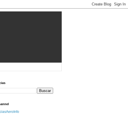
cias
hannel
iciasAeroInfo