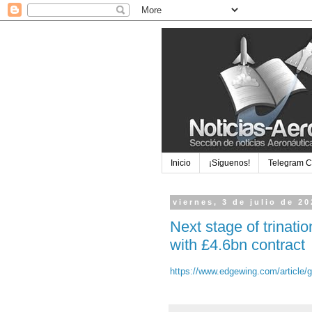
Inicio
¡Síguenos!
Telegram 
viernes, 3 de julio de 2
Next stage of trinatio
with £4.6bn contract
https://www.edgewing.com/article/