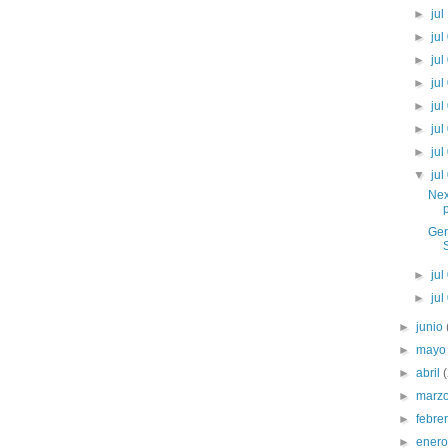
►
jul
►
jul
►
jul
►
jul
►
jul
►
jul
►
jul
▼
jul
Next
Ger
►
jul
►
jul
►
junio
►
may
►
abril
►
marz
►
febre
►
ener