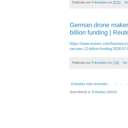
Publicado por
Frikináutico
en
20:51
No
German drone maker
billion funding | Reut
https://www.reuters.com/business
secures-12-billion-funding-2026-07-
Publicado por
Frikináutico
en
7:00
No 
Entradas más recientes
Suscribirse a:
Entradas (Atom)