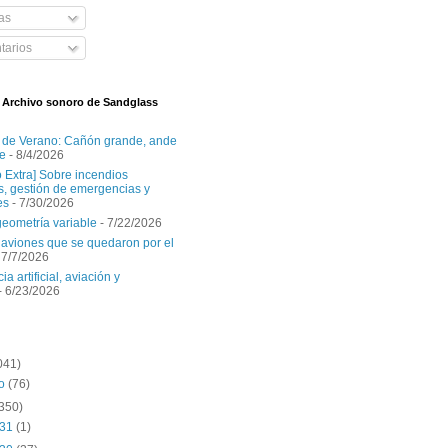
as
arios
l Archivo sonoro de Sandglass
 de Verano: Cañón grande, ande
e
- 8/4/2026
o Extra] Sobre incendios
es, gestión de emergencias y
es
- 7/30/2026
geometría variable
- 7/22/2026
aviones que se quedaron por el
 7/7/2026
ia artificial, aviación y
- 6/23/2026
041)
to
(76)
(350)
 31
(1)