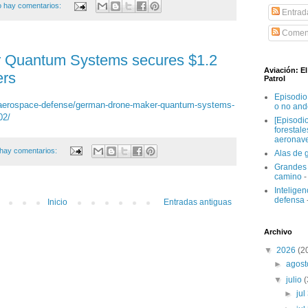
 hay comentarios:
Entrad
Coment
 Quantum Systems secures $1.2
Aviación: E
ers
Patrol
Episodio
/aerospace-defense/german-drone-maker-quantum-systems-
o no and
02/
[Episodi
forestal
aeronav
hay comentarios:
Alas de 
Grandes 
camino
-
Inteligenc
defensa
Inicio
Entradas antiguas
Archivo
▼
2026
(2
►
agos
▼
julio
►
jul