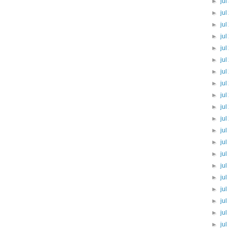
►
jul
►
jul
►
jul
►
jul
►
jul
►
jul
►
jul
►
jul
►
jul
►
jul
►
jul
►
jul
►
jul
►
jul
►
jul
►
jul
►
jul
►
jul
►
jul
►
jul