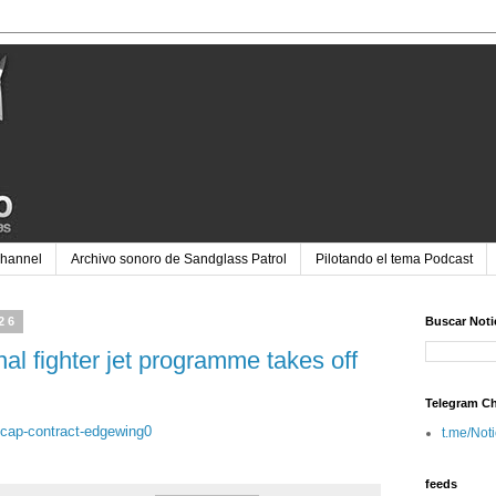
Channel
Archivo sonoro de Sandglass Patrol
Pilotando el tema Podcast
026
Buscar Noti
nal fighter jet programme takes off
Telegram C
gcap-contract-edgewing0
t.me/Not
feeds