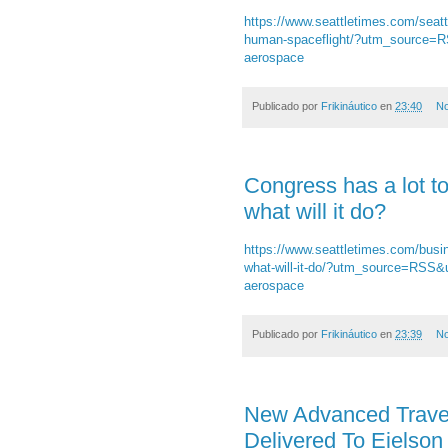
https://www.seattletimes.com/seattl
human-spaceflight/?utm_source
aerospace
Publicado por
Frikináutico
en
23:40
No
Congress has a lot to
what will it do?
https://www.seattletimes.com/busin
what-will-it-do/?utm_source=RS
aerospace
Publicado por
Frikináutico
en
23:39
No
New Advanced Travel
Delivered To Eielso