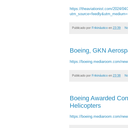
https://theaviationist.com/2024/04/
utm_source=feedly&utm_medium=r
Publicado por
Frikináutico
en
23:39
No
Boeing, GKN Aerospac
https://boeing.mediaroom.com/new
Publicado por
Frikináutico
en
23:38
No
Boeing Awarded Cont
Helicopters
https://boeing.mediaroom.com/new