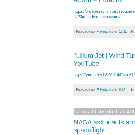
https://www.euractiv.com/section/
e720m-eu-hydrogen-award/
Publicado por
Frikináutico
en
17:11
No
"Lilium Jet | Wind Tu
YouTube
https://youtu.be/Jj8f02iI1d4?si=
Publicado por
Frikináutico
en
9:27
No 
lunes, 29 de abril de 20
NASA astronauts arri
spaceflight