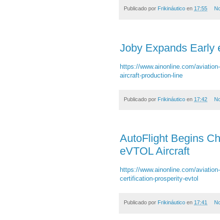
Publicado por
Frikináutico
en
17:55
No
Joby Expands Early e
https://www.ainonline.com/aviation-
aircraft-production-line
Publicado por
Frikináutico
en
17:42
No
AutoFlight Begins Chi
eVTOL Aircraft
https://www.ainonline.com/aviation-
certification-prosperity-evtol
Publicado por
Frikináutico
en
17:41
No