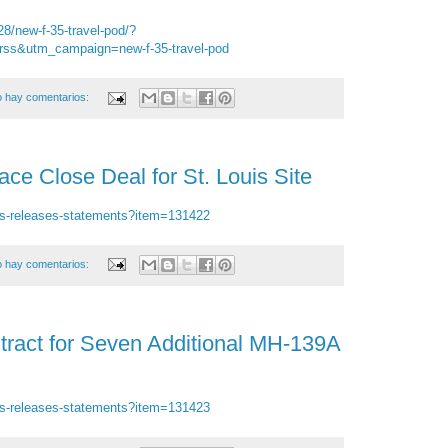
28/new-f-35-travel-pod/?
ss&utm_campaign=new-f-35-travel-pod
 hay comentarios:
e Close Deal for St. Louis Site
s-releases-statements?item=131422
 hay comentarios:
ract for Seven Additional MH-139A
s-releases-statements?item=131423