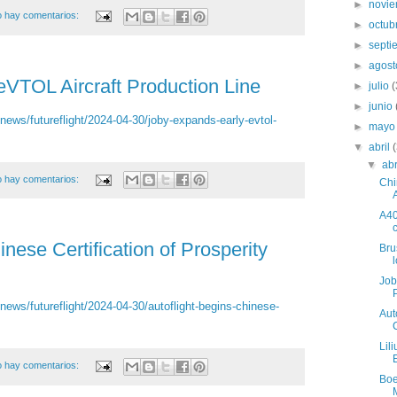
►
novi
 hay comentarios:
►
octub
►
sept
►
agos
VTOL Aircraft Production Line
►
julio
►
junio
news/futureflight/2024-04-30/joby-expands-early-evtol-
►
may
▼
abril
▼
ab
 hay comentarios:
Chi
A40
nese Certification of Prosperity
Bru
Job
news/futureflight/2024-04-30/autoflight-begins-chinese-
Aut
Lil
 hay comentarios:
Boe