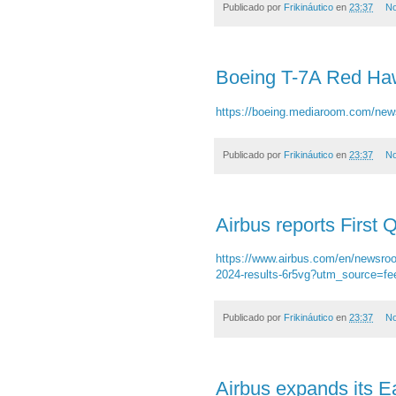
Publicado por
Frikináutico
en
23:37
No
Boeing T-7A Red Haw
https://boeing.mediaroom.com/new
Publicado por
Frikináutico
en
23:37
No
Airbus reports First 
https://www.airbus.com/en/newsroom
2024-results-6r5vg?utm_source=f
Publicado por
Frikináutico
en
23:37
No
Airbus expands its Ea