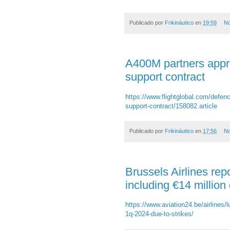
Publicado por
Frikináutico
en
19:59
No
A400M partners appr
support contract
https://www.flightglobal.com/defe
support-contract/158082.article
Publicado por
Frikináutico
en
17:56
No
Brussels Airlines rep
including €14 million 
https://www.aviation24.be/airlines/l
1q-2024-due-to-strikes/