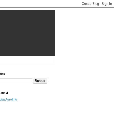
cias
hannel
iciasAeroInfo