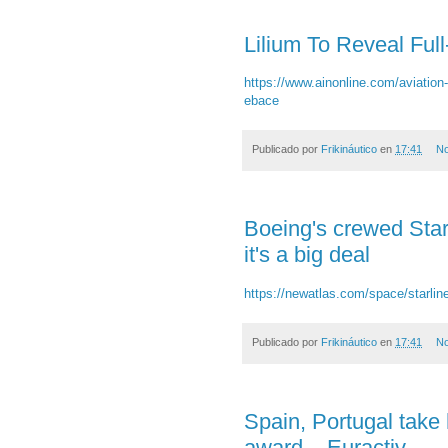
Lilium To Reveal Fu
https://www.ainonline.com/aviation-n
ebace
Publicado por
Frikináutico
en
17:41
No
Boeing's crewed Star
it's a big deal
https://newatlas.com/space/starlin
Publicado por
Frikináutico
en
17:41
No
Spain, Portugal tak
award – Euractiv