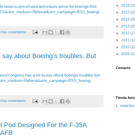
►
2016
(3
e-news/science/nasa-astronauts-arrive-for-boeings-first-
=RSS&utm_medium=Referral&utm_campaign=RSS_boeing-
►
2015
(2
►
2014
(3
►
2013
(2
 hay comentarios:
►
2012
(2
►
2011
(1
►
2010
(2
►
2009
(1
 say about Boeing’s troubles. But
Contacto
ess/congress-has-a-lot-to-say-about-boeings-troubles-but-
S&utm_medium=Referral&utm_campaign=RSS_boeing-
Tienda Aero
 hay comentarios:
www.buc
 Pod Designed For the F-35A
n AFB