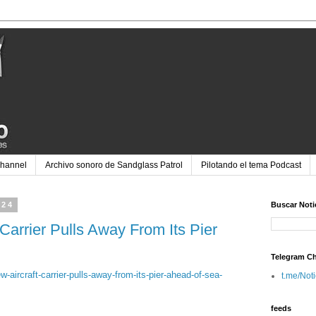
Channel
Archivo sonoro de Sandglass Patrol
Pilotando el tema Podcast
024
Buscar Noti
Carrier Pulls Away From Its Pier
Telegram C
aircraft-carrier-pulls-away-from-its-pier-ahead-of-sea-
t.me/Not
feeds