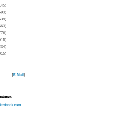
145)
593)
639)
663)
778)
015)
234)
015)
[
E-Mail
]
náutica
kerbook.com