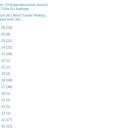
in, Portugal take home most of
€720m EU hydroge...
lium Jet | Wind Tunnel Testing |
Hear from Juli...
r 29
(19)
r 26
(8)
r 25
(21)
r 24
(22)
r 23
(28)
r 22
(1)
r 21
(1)
r 19
(2)
r 18
(19)
r 17
(36)
r 16
(1)
r 15
(1)
r 14
(1)
r 13
(1)
r 11
(17)
r 10
(15)