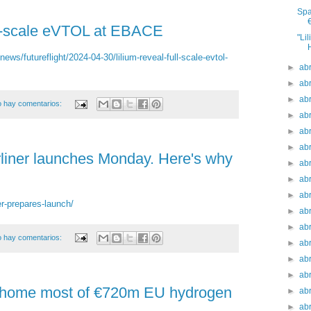
Spa
ll-scale eVTOL at EBACE
"Li
ews/futureflight/2024-04-30/lilium-reveal-full-scale-evtol-
►
ab
►
ab
►
ab
 hay comentarios:
►
ab
►
ab
►
ab
liner launches Monday. Here's why
►
ab
►
ab
►
ab
er-prepares-launch/
►
ab
►
ab
 hay comentarios:
►
ab
►
ab
►
ab
e home most of €720m EU hydrogen
►
ab
►
ab