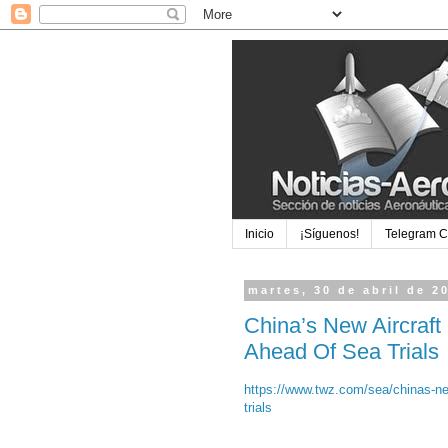
Inicio
¡Síguenos!
Telegram 
martes, 30 de abril de 2
China’s New Aircraft 
Ahead Of Sea Trials
https://www.twz.com/sea/chinas-new-
trials