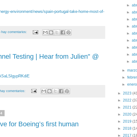
►
ab
energy-environment/news/spain-portugal-take-home-most-of-
►
ab
►
ab
►
ab
 hay comentarios:
►
ab
►
ab
►
ab
►
ab
nnel Testing | Hear from Julien" @
►
ab
►
marz
V7ASaLSlgypRKdiE
►
febre
►
ener
hay comentarios:
►
2023
(4
►
2022
(3
►
2021
(2
24
►
2020
(2
►
2019
(1
ve for Boeing’s first human
►
2018
(1
►
2017
(1