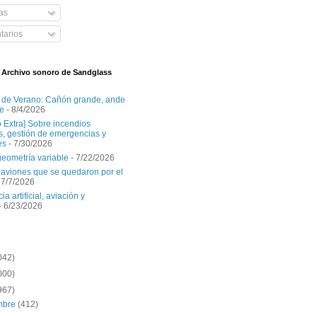
as
arios
l Archivo sonoro de Sandglass
 de Verano: Cañón grande, ande
e
- 8/4/2026
o Extra] Sobre incendios
es, gestión de emergencias y
es
- 7/30/2026
geometría variable
- 7/22/2026
aviones que se quedaron por el
 7/7/2026
ia artificial, aviación y
- 6/23/2026
042)
000)
967)
embre
(412)