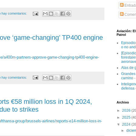
Entrad
 hay comentarios:
Coment
Aviación: E
Patrol
ove ‘game-changing’ TP400 engine
Episodio
o no and
[Episodi
nce/a400m-partners-approve-game-changing-tp400-engine-
forestal
aeronav
Alas de 
Grandes 
 hay comentarios:
camino
-
Inteligenc
defensa
orts €58 million loss in 1Q 2024,
Archivo
due to strikes
►
2026
(2
►
2025
(4
ufthansa-group/brussels-airlines/reports-e14-million-loss-in-
▼
2024
(3
►
dici