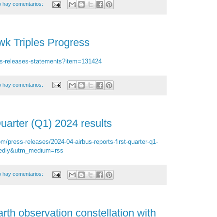
 hay comentarios:
k Triples Progress
s-releases-statements?item=131424
 hay comentarios:
Quarter (Q1) 2024 results
/press-releases/2024-04-airbus-reports-first-quarter-q1-
eedly&utm_medium=rss
 hay comentarios:
rth observation constellation with