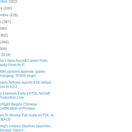
embre
(362)
re
(330)
iembre
(226)
to
(387)
(380)
(402)
o
(366)
(309)
r 30
(9)
na’s New Aircraft Carrier Pulls
Away From Its P...
0M partners approve ‘game-
changing’ TP400 engin...
ssels Airlines reports €58 million
loss in 1Q 2...
y Expands Early eVTOL Aircraft
Production Line
oFlight Begins Chinese
Certification of Prosper...
ium To Reveal Full-scale eVTOL at
EBACE
ing's crewed Starliner launches
Monday. Here's ...