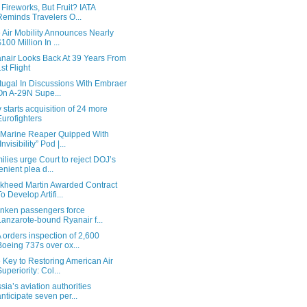
 Fireworks, But Fruit? IATA
Reminds Travelers O...
 Air Mobility Announces Nearly
$100 Million In ...
nair Looks Back At 39 Years From
1st Flight
tugal In Discussions With Embraer
On A-29N Supe...
ly starts acquisition of 24 more
Eurofighters
Marine Reaper Quipped With
Invisibility” Pod |...
ilies urge Court to reject DOJ’s
lenient plea d...
kheed Martin Awarded Contract
To Develop Artifi...
nken passengers force
Lanzarote-bound Ryanair f...
 orders inspection of 2,600
Boeing 737s over ox...
 Key to Restoring American Air
Superiority: Col...
sia’s aviation authorities
anticipate seven per...