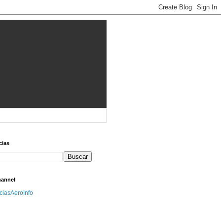
cias
hannel
iciasAeroInfo