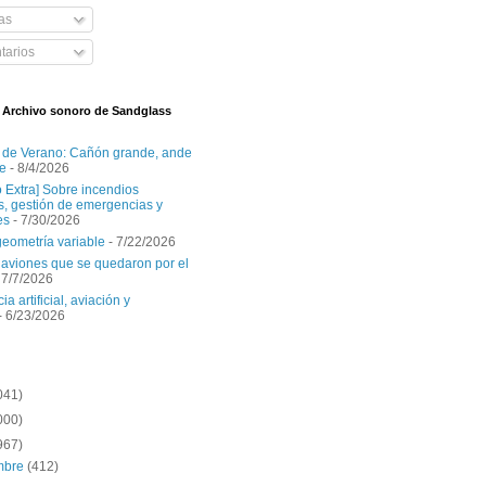
as
arios
l Archivo sonoro de Sandglass
 de Verano: Cañón grande, ande
e
- 8/4/2026
o Extra] Sobre incendios
es, gestión de emergencias y
es
- 7/30/2026
geometría variable
- 7/22/2026
aviones que se quedaron por el
 7/7/2026
ia artificial, aviación y
- 6/23/2026
041)
000)
967)
embre
(412)