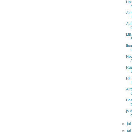
Uni
Air
Air
Mil
Ibe
How
Rus
RIF
Air
Boe
[Ví
►
jul
►
jul