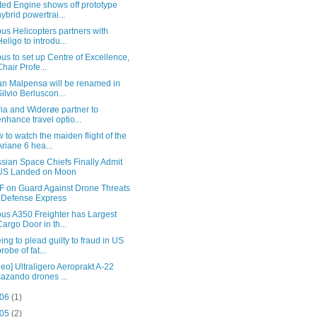
ted Engine shows off prototype
hybrid powertrai...
bus Helicopters partners with
Heligo to introdu...
bus to set up Centre of Excellence,
Chair Profe...
an Malpensa will be renamed in
Silvio Berluscon...
ria and Widerøe partner to
enhance travel optio...
 to watch the maiden flight of the
Ariane 6 hea...
sian Space Chiefs Finally Admit
US Landed on Moon
F on Guard Against Drone Threats
| Defense Express
bus A350 Freighter has Largest
Cargo Door in th...
ing to plead guilty to fraud in US
probe of fat...
deo] Ultraligero Aeroprakt A-22
cazando drones ...
 06
(1)
 05
(2)