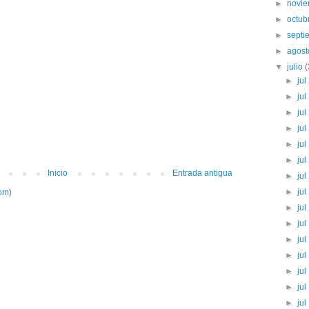
►
novi
►
octub
►
sept
►
agos
▼
julio
►
jul
►
jul
►
jul
►
jul
►
jul
►
jul
Inicio
Entrada antigua
►
jul
►
jul
om)
►
jul
►
jul
►
jul
►
jul
►
jul
►
jul
►
jul