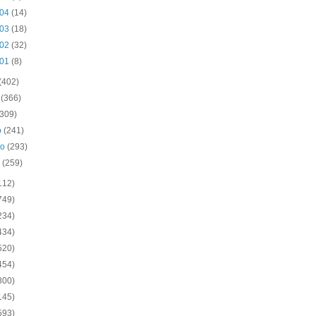
 04
(14)
 03
(18)
 02
(32)
 01
(8)
(402)
o
(366)
(309)
o
(241)
ro
(293)
o
(259)
112)
749)
234)
434)
520)
454)
800)
145)
593)