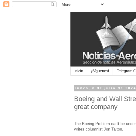
Inicio
¡Síguenos!
Telegram 
lunes, 8 de julio de 202
Boeing and Wall Stre
great company
The Boeing Problem can't be unders
writes columnist Jon Talton.