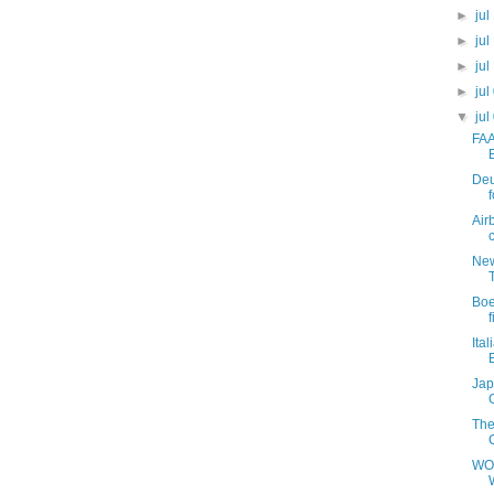
►
jul
►
jul
►
jul
►
jul
▼
jul
FAA
Deu
Air
New
Boe
Ita
Jap
The
WOW