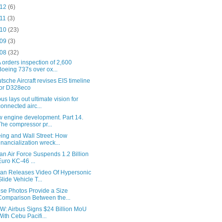
 12
(6)
 11
(3)
 10
(23)
 09
(3)
 08
(32)
 orders inspection of 2,600
Boeing 737s over ox...
tsche Aircraft revises EIS timeline
for D328eco
bus lays out ultimate vision for
connected airc...
 engine development. Part 14.
The compressor pr...
ing and Wall Street: How
financialization wreck...
lian Air Force Suspends 1.2 Billion
Euro KC-46 ...
an Releases Video Of Hypersonic
Glide Vehicle T...
se Photos Provide a Size
Comparison Between the...
: Airbus Signs $24 Billion MoU
With Cebu Pacifi...