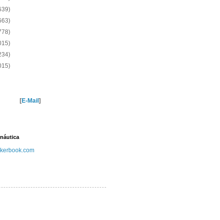
639)
663)
778)
015)
234)
015)
[
E-Mail
]
náutica
kerbook.com