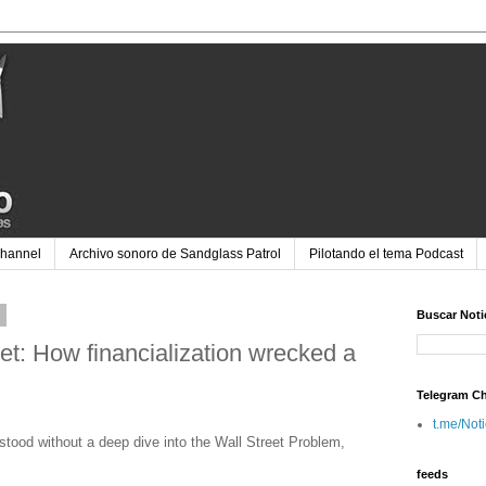
Channel
Archivo sonoro de Sandglass Patrol
Pilotando el tema Podcast
4
Buscar Noti
et: How financialization wrecked a
Telegram C
t.me/Not
tood without a deep dive into the Wall Street Problem,
feeds