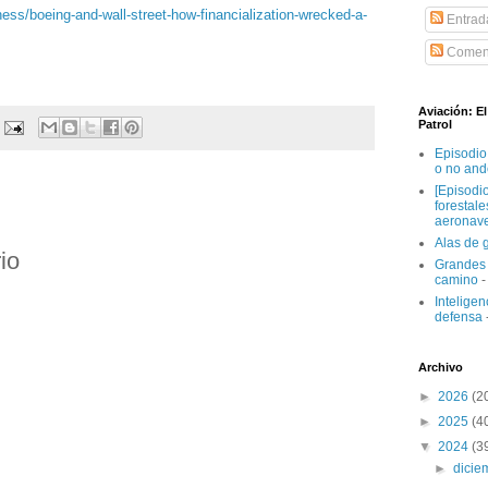
ess/boeing-and-wall-street-how-financialization-wrecked-a-
Entrad
Coment
Aviación: E
Patrol
Episodio
o no and
[Episodi
forestal
aeronav
Alas de 
io
Grandes 
camino
-
Inteligenc
defensa
Archivo
►
2026
(2
►
2025
(4
▼
2024
(3
►
dici