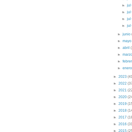
►
jul
►
jul
►
jul
►
jul
►
junio
►
may
►
abril
►
marz
►
febre
►
ener
►
2023
(4
►
2022
(3
►
2021
(2
►
2020
(2
►
2019
(1
►
2018
(1
►
2017
(1
►
2016
(3
►
2015
(2