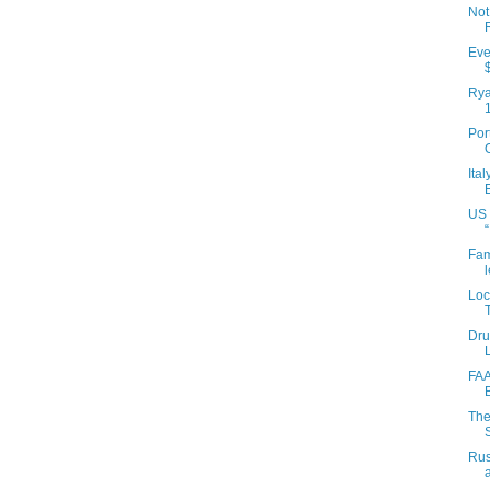
Not
Eve
Rya
Por
Ita
US 
“
Fam
Loc
Dru
FAA
The
Rus