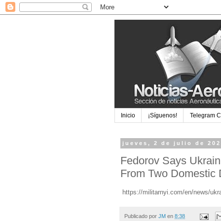
Inicio
¡Síguenos!
Telegram 
jueves, 2 de julio de 20
Fedorov Says Ukrain
From Two Domestic D
https://militarnyi.com/en/news/uk
Publicado por
JM
en
8:38