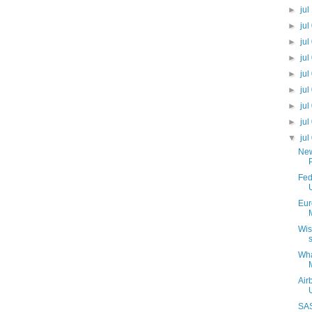
►
jul
►
jul
►
jul
►
jul
►
jul
►
jul
►
jul
►
jul
▼
jul
New
Fed
Eur
Wis
Wha
Air
SAS