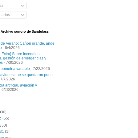
as
arios
l Archivo sonoro de Sandglass
 de Verano: Cañón grande, ande
e
- 8/4/2026
o Extra] Sobre incendios
es, gestión de emergencias y
es
- 7/30/2026
geometría variable
- 7/22/2026
aviones que se quedaron por el
 7/7/2026
ia artificial, aviación y
- 6/23/2026
030)
to
(65)
(350)
 31
(1)