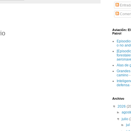
Entrad
Coment
Aviación: E
io
Patrol
Episodio
o no and
[Episodi
forestal
aeronav
Alas de 
Grandes 
camino
-
Inteligenc
defensa
Archivo
▼
2026
(2
►
agos
▼
julio
►
jul