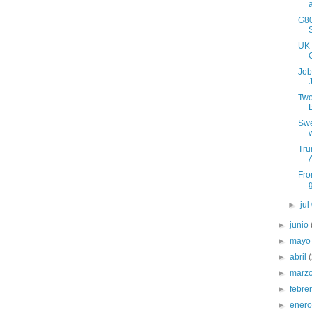
G80
UK 
Job
Two
Swe
Tru
Fro
►
jul
►
junio
►
may
►
abril
►
marz
►
febre
►
ener