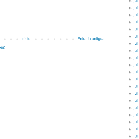
►
jul
►
jul
►
jul
►
jul
►
jul
►
jul
Inicio
Entrada antigua
►
jul
om)
►
jul
►
jul
►
jul
►
jul
►
jul
►
jul
►
jul
►
jul
►
jul
►
jul
►
jul
►
jul
►
jul