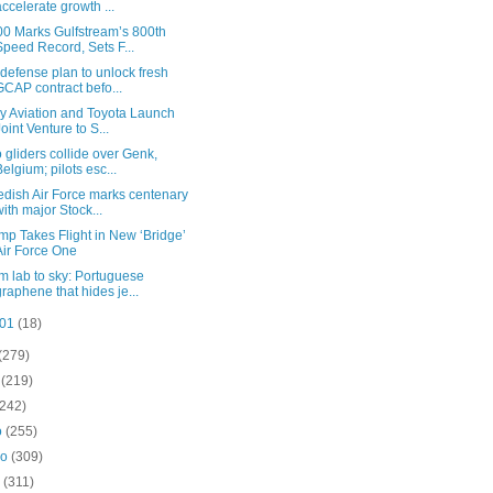
accelerate growth ...
0 Marks Gulfstream’s 800th
Speed Record, Sets F...
defense plan to unlock fresh
GCAP contract befo...
y Aviation and Toyota Launch
Joint Venture to S...
 gliders collide over Genk,
Belgium; pilots esc...
dish Air Force marks centenary
with major Stock...
mp Takes Flight in New ‘Bridge’
Air Force One
m lab to sky: Portuguese
graphene that hides je...
 01
(18)
(279)
o
(219)
(242)
o
(255)
ro
(309)
o
(311)