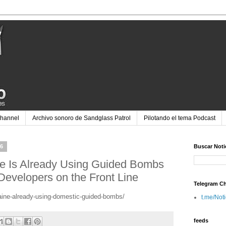
Channel
Archivo sonoro de Sandglass Patrol
Pilotando el tema Podcast
26
Buscar Noti
e Is Already Using Guided Bombs
evelopers on the Front Line
Telegram C
raine-already-using-domestic-guided-bombs/
t.me/Not
feeds