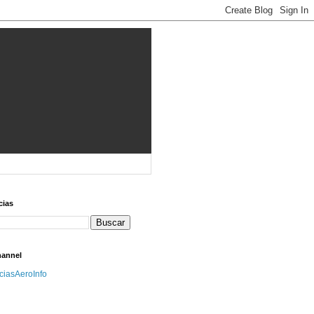
cias
hannel
iciasAeroInfo