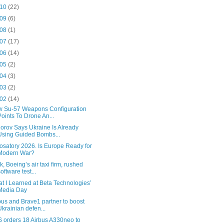
 10
(22)
 09
(6)
 08
(1)
 07
(17)
 06
(14)
 05
(2)
 04
(3)
 03
(2)
 02
(14)
 Su-57 Weapons Configuration
Points To Drone An...
orov Says Ukraine Is Already
Using Guided Bombs...
osatory 2026. Is Europe Ready for
Modern War?
k, Boeing’s air taxi firm, rushed
software test...
t I Learned at Beta Technologies’
Media Day
bus and Brave1 partner to boost
Ukrainian defen...
 orders 18 Airbus A330neo to