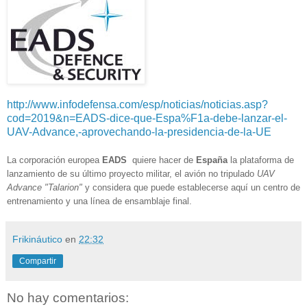
http://www.infodefensa.com/esp/noticias/noticias.asp?
cod=2019&n=EADS-dice-que-Espa%F1a-debe-lanzar-el-
UAV-Advance,-aprovechando-la-presidencia-de-la-UE
La corporación europea
EADS
quiere hacer de
España
la plataforma de
lanzamiento de su último proyecto militar, el avión no tripulado
UAV
Advance "Talarion"
y considera que puede establecerse aquí un centro de
entrenamiento y una línea de ensamblaje final.
Frikináutico
en
22:32
Compartir
No hay comentarios: