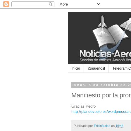
Inicio
¡Síguenos!
Telegram 
lunes, 4 de octubre de 
Manifiesto por la pro
Gracias Pedro
http://plandevuelo.es/wordpress/ar
Publicado por
Frikináutico
en
16:44