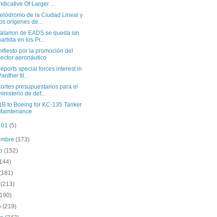
Indicative Of Larger ...
velódromo de la Ciudad Lineal y
los orígenes de...
Talarion de EADS se queda sin
partida en los Pr...
ifiesto por la promoción del
sector aeronáutico
 reports special forces interest in
anther til...
ortes presupuestarios para el
ministerio de def...
1B to Boeing for KC-135 Tanker
Maintenance
t 01
(5)
iembre
(173)
to
(152)
(144)
(181)
o
(213)
(190)
o
(219)