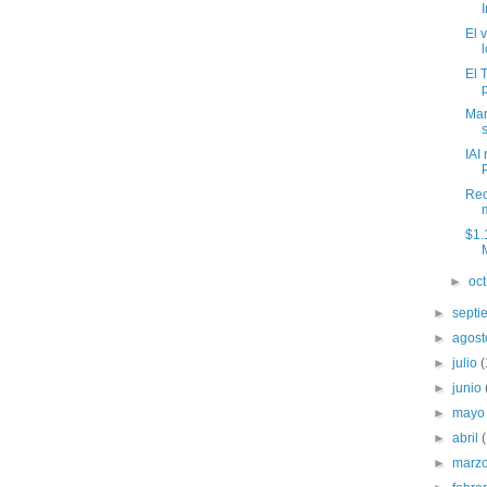
El 
El 
Man
IAI
P
Rec
$1.
►
oc
►
sept
►
agos
►
julio
►
junio
►
may
►
abril
►
marz