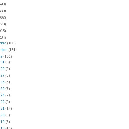
593)
639)
663)
778)
015)
234)
embre
(100)
embre
(161)
re
(161)
t 31
(8)
t 29
(3)
t 27
(8)
t 26
(6)
t 25
(7)
t 24
(7)
t 22
(3)
t 21
(14)
t 20
(5)
t 19
(6)
t 18
(13)