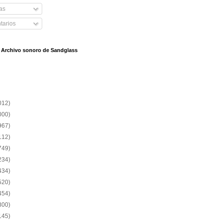
as
arios
l Archivo sonoro de Sandglass
012)
000)
967)
112)
749)
234)
434)
520)
454)
800)
145)