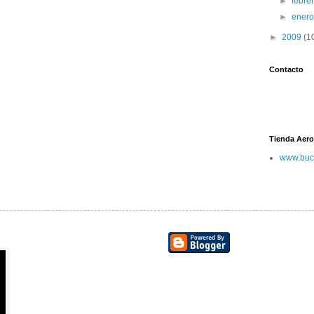
►
febre
►
ener
►
2009
(1
Contacto
Tienda Aero
www.buc