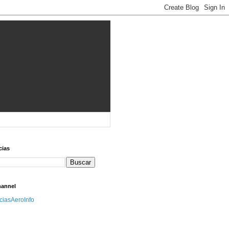
cias
hannel
iciasAeroInfo