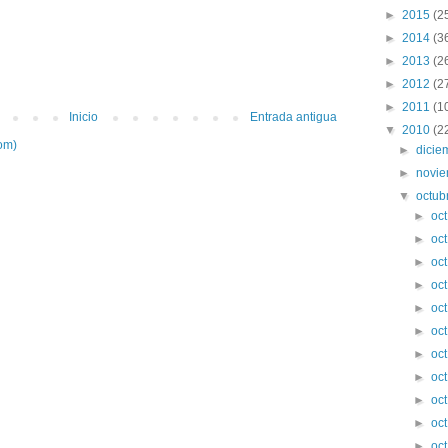
►
2015
(2
►
2014
(3
►
2013
(2
►
2012
(2
►
2011
(1
Inicio
Entrada antigua
▼
2010
(2
om)
►
dici
►
novi
▼
octub
►
oc
►
oc
►
oc
►
oc
►
oc
►
oc
►
oc
►
oc
►
oc
►
oc
►
oc