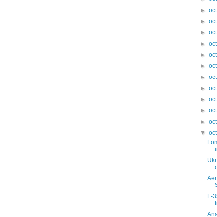
►
oc
►
oc
►
oc
►
oc
►
oc
►
oc
►
oc
►
oc
►
oc
►
oc
►
oc
▼
oc
Fom
Ukr
Aer
F-3
Ana