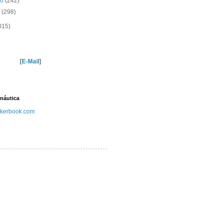
ro
(242)
o
(298)
015)
[
E-Mail
]
náutica
kerbook.com