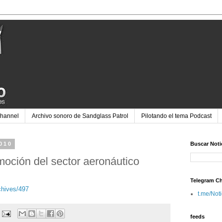
Channel
Archivo sonoro de Sandglass Patrol
Pilotando el tema Podcast
2010
Buscar Noti
moción del sector aeronáutico
Telegram C
chives/497
t.me/Not
feeds