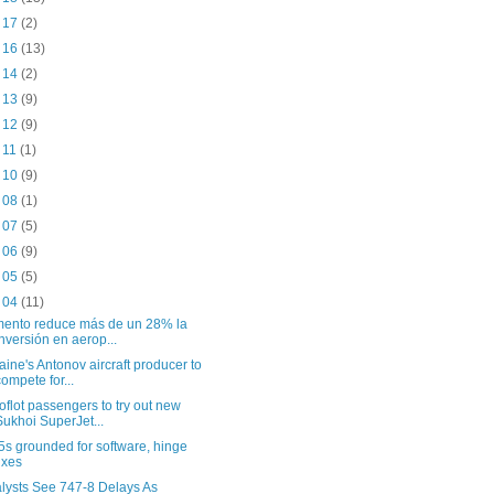
t 17
(2)
t 16
(13)
t 14
(2)
t 13
(9)
t 12
(9)
t 11
(1)
t 10
(9)
t 08
(1)
t 07
(5)
t 06
(9)
t 05
(5)
t 04
(11)
ento reduce más de un 28% la
inversión en aerop...
aine's Antonov aircraft producer to
compete for...
oflot passengers to try out new
Sukhoi SuperJet...
5s grounded for software, hinge
fixes
lysts See 747-8 Delays As