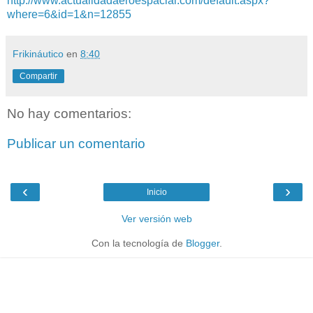
http://www.actualidadaeroespacial.com/default.aspx?
where=6&id=1&n=12855
Frikináutico
en
8:40
Compartir
No hay comentarios:
Publicar un comentario
‹
›
Inicio
Ver versión web
Con la tecnología de
Blogger
.