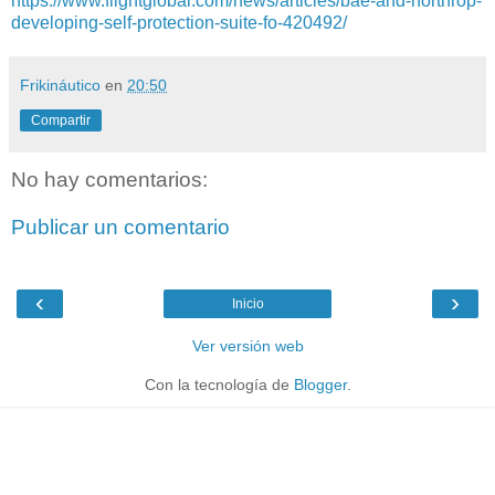
https://www.flightglobal.com/news/articles/bae-and-northrop-
developing-self-protection-suite-fo-420492/
Frikináutico
en
20:50
Compartir
No hay comentarios:
Publicar un comentario
‹
›
Inicio
Ver versión web
Con la tecnología de
Blogger
.