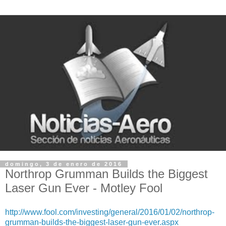
domingo, 3 de enero de 2016
Northrop Grumman Builds the Biggest
Laser Gun Ever - Motley Fool
http://www.fool.com/investing/general/2016/01/02/northrop-
grumman-builds-the-biggest-laser-gun-ever.aspx