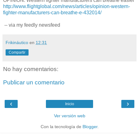
OPINION: Western fighter manufacturers can breathe easier
http://www.flightglobal.com/news/articles/opinion-western-
fighter-manufacturers-can-breathe-e-432014/
-- via my feedly newsfeed
Frikináutico
en
12:31
Compartir
No hay comentarios:
Publicar un comentario
‹
›
Inicio
Ver versión web
Con la tecnología de
Blogger
.