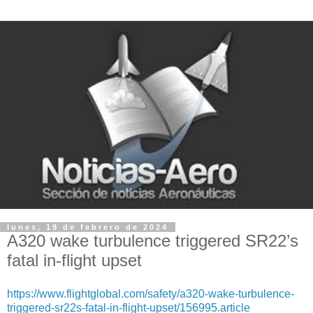
lunes, 19 de febrero de 2024
A320 wake turbulence triggered SR22’s
fatal in-flight upset
https://www.flightglobal.com/safety/a320-wake-turbulence-
triggered-sr22s-fatal-in-flight-upset/156995.article