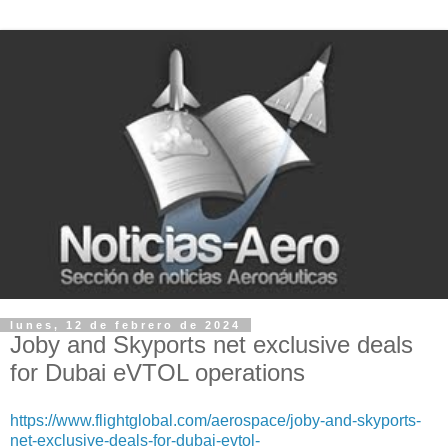
lunes, 12 de febrero de 2024
Joby and Skyports net exclusive deals
for Dubai eVTOL operations
https://www.flightglobal.com/aerospace/joby-and-skyports-
net-exclusive-deals-for-dubai-evtol-