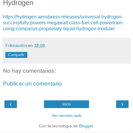
Hydrogen
https://hydrogen.aero/press-releases/universal-hydrogen-
successfully-powers-megawatt-class-fuel-cell-powertrain-
using-companys-proprietary-liquid-hydrogen-module/
Frikináutico
en
18:08
Compartir
No hay comentarios:
Publicar un comentario
‹
›
Inicio
Ver versión web
Con la tecnología de
Blogger
.