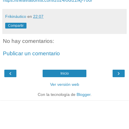
https://theaviationist.com/2024/06/22/kj-700/
Frikináutico
en
22:07
Compartir
No hay comentarios:
Publicar un comentario
‹
›
Inicio
Ver versión web
Con la tecnología de
Blogger
.