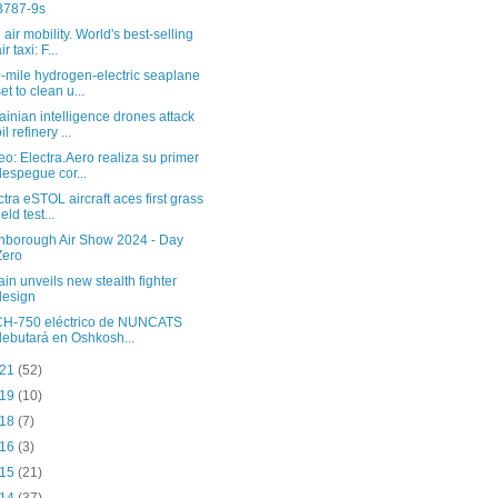
B787-9s
 air mobility. World's best-selling
ir taxi: F...
-mile hydrogen-electric seaplane
set to clean u...
ainian intelligence drones attack
il refinery ...
eo: Electra.Aero realiza su primer
despegue cor...
ctra eSTOL aircraft aces first grass
ield test...
nborough Air Show 2024 - Day
Zero
tain unveils new stealth fighter
design
CH-750 eléctrico de NUNCATS
debutará en Oshkosh...
 21
(52)
 19
(10)
 18
(7)
 16
(3)
 15
(21)