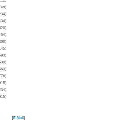
112)
749)
234)
434)
520)
454)
800)
145)
593)
639)
663)
778)
015)
234)
015)
[
E-Mail
]