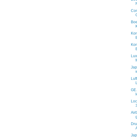
Con
Boe
Kor
Kor
Lux
Jap
Luf
GE 
Loc
Air
Dru
Jap