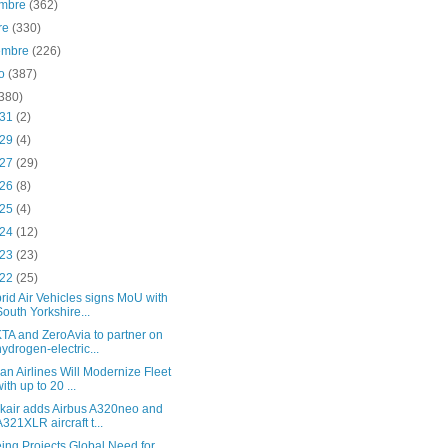
embre
(362)
re
(330)
iembre
(226)
to
(387)
(380)
 31
(2)
 29
(4)
 27
(29)
 26
(8)
 25
(4)
 24
(12)
 23
(23)
 22
(25)
rid Air Vehicles signs MoU with
South Yorkshire...
TA and ZeroAvia to partner on
hydrogen-electric...
an Airlines Will Modernize Fleet
with up to 20 ...
kair adds Airbus A320neo and
A321XLR aircraft t...
ing Projects Global Need for