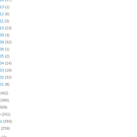
 14
(37)
 13
(1)
 12
(6)
 11
(3)
 10
(23)
 09
(3)
 08
(32)
 06
(1)
 05
(2)
 04
(14)
 03
(18)
 02
(32)
 01
(8)
(402)
o
(366)
(309)
o
(241)
ro
(293)
o
(259)