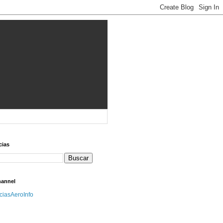
cias
hannel
iciasAeroInfo