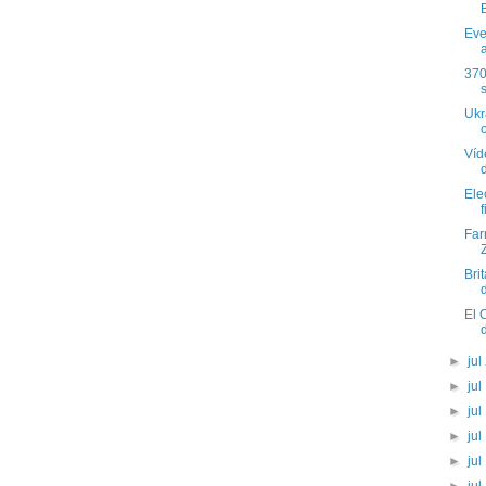
Eve
a
370
Ukr
o
Víd
Ele
f
Far
Bri
El 
►
jul
►
jul
►
jul
►
jul
►
jul