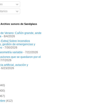
as
arios
l Archivo sonoro de Sandglass
 de Verano: Cañón grande, ande
e
- 8/4/2026
o Extra] Sobre incendios
es, gestión de emergencias y
es
- 7/30/2026
geometría variable
- 7/22/2026
aviones que se quedaron por el
 7/7/2026
ia artificial, aviación y
- 6/23/2026
040)
000)
967)
embre
(412)