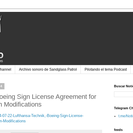
Channel
Archivo sonoro de Sandglass Patrol
Pilotando el tema Podcast
24
Buscar Noti
oeing Sign License Agreement for
 Modifications
Telegram C
-07-22-Lufthansa-Technik,-Boeing-Sign-License-
t.me/Not
n-Modifications
feeds