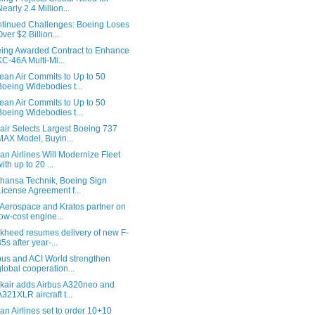
Nearly 2.4 Million...
tinued Challenges: Boeing Loses
Over $2 Billion...
ing Awarded Contract to Enhance
KC-46A Multi-Mi...
ean Air Commits to Up to 50
Boeing Widebodies t...
ean Air Commits to Up to 50
Boeing Widebodies t...
air Selects Largest Boeing 737
MAX Model, Buyin...
an Airlines Will Modernize Fleet
with up to 20 ...
thansa Technik, Boeing Sign
License Agreement f...
Aerospace and Kratos partner on
low-cost engine...
kheed resumes delivery of new F-
35s after year-...
bus and ACI World strengthen
global cooperation...
kair adds Airbus A320neo and
A321XLR aircraft t...
an Airlines set to order 10+10