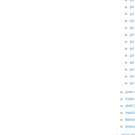
►
jul
►
jul
►
jul
►
jul
►
jul
►
jul
►
jul
►
jul
►
jul
►
jul
►
jul
►
jul
►
jul
►
junio
►
may
►
abril
►
marz
►
febre
►
ener