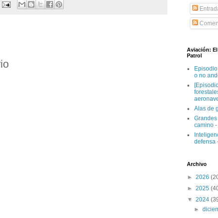
Entrad
Coment
Aviación: E
Patrol
io
Episodio
o no and
[Episodi
forestal
aeronav
Alas de 
Grandes 
camino
-
Inteligenc
defensa
Archivo
►
2026
(2
►
2025
(4
▼
2024
(3
►
dici