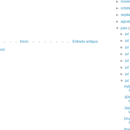
►
novi
►
octub
►
sept
►
agos
▼
julio
►
jul
►
jul
Inicio
Entrada antigua
►
jul
om)
►
jul
►
jul
►
jul
►
jul
▼
jul
Hyb
JEK
Jap
Dru
Boe