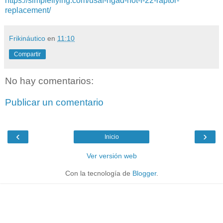
https://simpleflying.com/usaf-ngad-not-f-22-raptor-
replacement/
Frikináutico
en
11:10
Compartir
No hay comentarios:
Publicar un comentario
‹
›
Inicio
Ver versión web
Con la tecnología de
Blogger
.