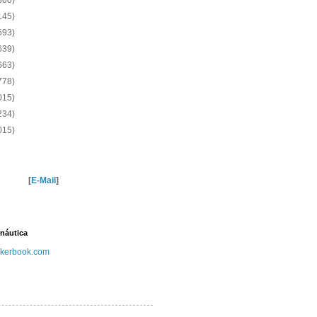
800)
145)
593)
639)
663)
778)
015)
234)
015)
[
E-Mail
]
náutica
kerbook.com