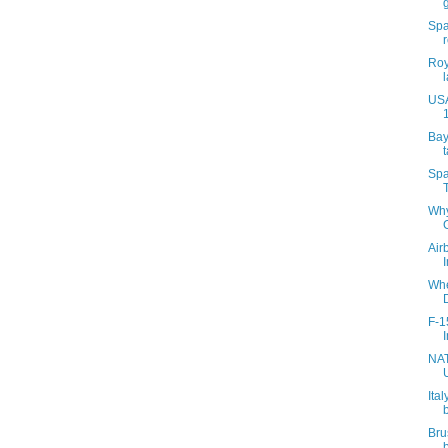
Spa
Roy
​US
Bay
Spa
Why
Air
Whe
F-1
NAT
Ita
Bru