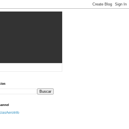
cias
hannel
iciasAeroInfo