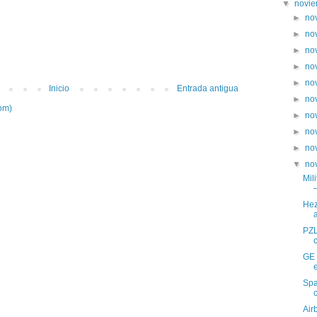
▼
novi
►
no
►
no
►
no
►
no
►
no
Inicio
Entrada antigua
►
no
om)
►
no
►
no
►
no
▼
no
Mil
–
Hez
a
PZL
GE 
Spa
Air