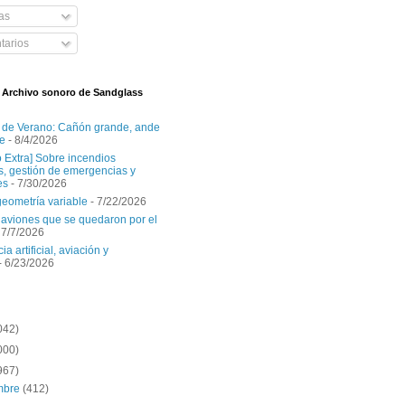
as
arios
l Archivo sonoro de Sandglass
 de Verano: Cañón grande, ande
e
- 8/4/2026
o Extra] Sobre incendios
es, gestión de emergencias y
es
- 7/30/2026
geometría variable
- 7/22/2026
aviones que se quedaron por el
 7/7/2026
ia artificial, aviación y
- 6/23/2026
042)
000)
967)
embre
(412)