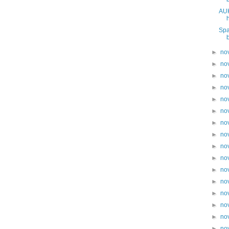
AUK
Spa
►
no
►
no
►
no
►
no
►
no
►
no
►
no
►
no
►
no
►
no
►
no
►
no
►
no
►
no
►
no
►
no