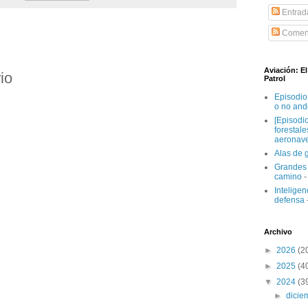
Entrad
Coment
Aviación: E
io
Patrol
Episodio
o no and
[Episodi
forestal
aeronav
Alas de 
Grandes 
camino
-
Inteligenc
defensa
Archivo
►
2026
(2
►
2025
(4
▼
2024
(3
►
dici