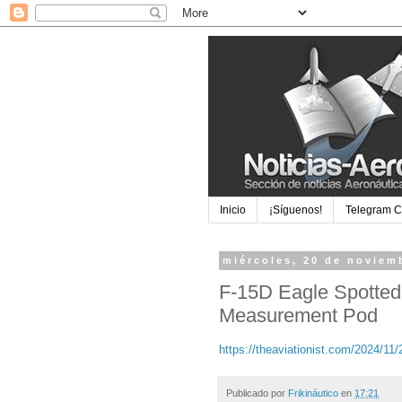
Inicio
¡Síguenos!
Telegram 
miércoles, 20 de noviem
F-15D Eagle Spotted 
Measurement Pod
https://theaviationist.com/2024/11/
Publicado por
Frikináutico
en
17:21