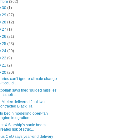
embre
(362)
v 30
(1)
v 29
(27)
v 28
(12)
v 27
(1)
v 26
(21)
v 25
(23)
v 24
(29)
v 22
(9)
v 21
(2)
v 20
(20)
itaries can’t ignore climate change
 it could ...
bollah says fired 'guided missiles'
t Israeli ...
 Mielec delivered final two
contracted Black Ha...
to begin modelling open-fan
engine integration ...
ceX Starship’s sonic boom
creates risk of struc...
bus CEO says year-end delivery