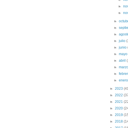
►
no
►
no
►
octub
►
sept
►
agos
►
julio
►
junio
►
may
►
abril
►
marz
►
febre
►
ener
►
2023
(4
►
2022
(3
►
2021
(2
►
2020
(2
►
2019
(1
►
2018
(1