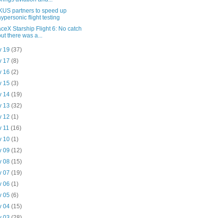
US partners to speed up
hypersonic flight testing
ceX Starship Flight 6: No catch
but there was a...
v 19
(37)
v 17
(8)
v 16
(2)
v 15
(3)
v 14
(19)
v 13
(32)
v 12
(1)
v 11
(16)
v 10
(1)
v 09
(12)
v 08
(15)
v 07
(19)
v 06
(1)
v 05
(6)
v 04
(15)
v 03
(28)