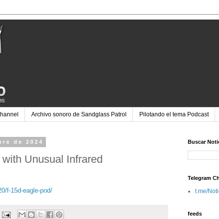
Channel
Archivo sonoro de Sandglass Patrol
Pilotando el tema Podcast
bre de 2024
Buscar Noti
with Unusual Infrared
Telegram C
20/f-15d-eagle-pod/
t.me/Not
feeds