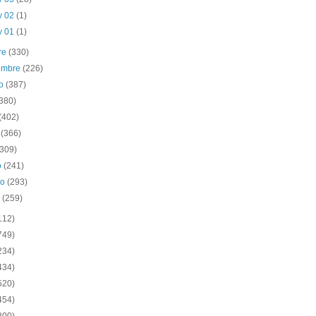
v 02
(1)
v 01
(1)
re
(330)
iembre
(226)
to
(387)
(380)
(402)
o
(366)
(309)
o
(241)
ro
(293)
o
(259)
112)
749)
234)
434)
520)
454)