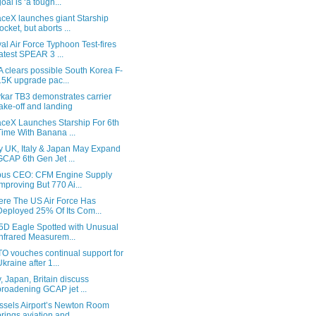
goal is ‘a tough...
ceX launches giant Starship
rocket, but aborts ...
al Air Force Typhoon Test-fires
latest SPEAR 3 ...
A clears possible South Korea F-
15K upgrade pac...
kar TB3 demonstrates carrier
take-off and landing
ceX Launches Starship For 6th
Time With Banana ...
 UK, Italy & Japan May Expand
GCAP 6th Gen Jet ...
bus CEO: CFM Engine Supply
Improving But 770 Ai...
re The US Air Force Has
Deployed 25% Of Its Com...
5D Eagle Spotted with Unusual
Infrared Measurem...
O vouches continual support for
Ukraine after 1...
ly, Japan, Britain discuss
broadening GCAP jet ...
ssels Airport’s Newton Room
brings aviation and...