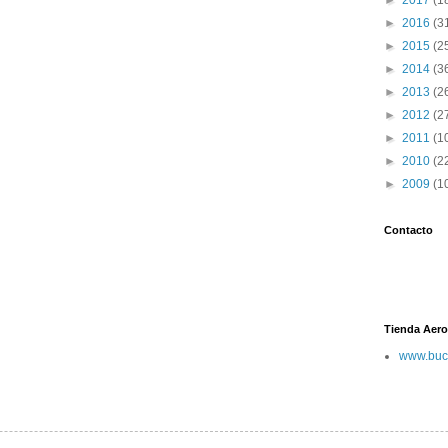
►
2017
(1
►
2016
(3
►
2015
(2
►
2014
(3
►
2013
(2
►
2012
(2
►
2011
(1
►
2010
(2
►
2009
(1
Contacto
Tienda Aero
www.buc