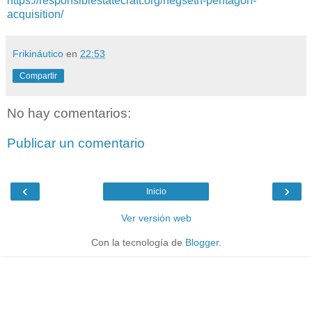
https://responsiblestatecraft.org/hegseth-pentagon-
acquisition/
Frikináutico
en
22:53
Compartir
No hay comentarios:
Publicar un comentario
‹
›
Inicio
Ver versión web
Con la tecnología de
Blogger
.