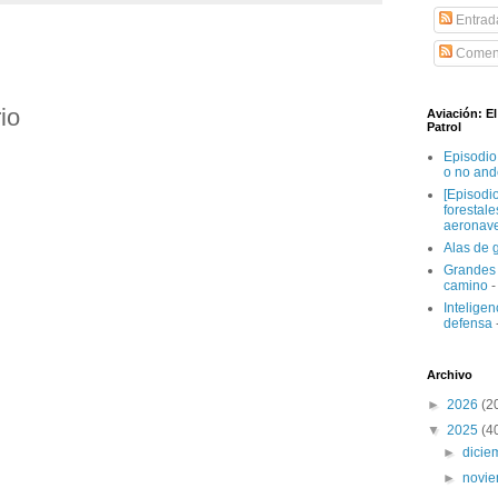
Entrad
Coment
io
Aviación: E
Patrol
Episodio
o no and
[Episodi
forestal
aeronav
Alas de 
Grandes 
camino
-
Inteligenc
defensa
Archivo
►
2026
(2
▼
2025
(4
►
dici
►
novi