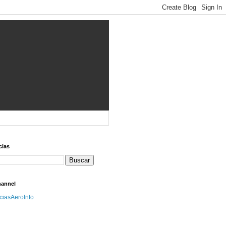
cias
hannel
iciasAeroInfo