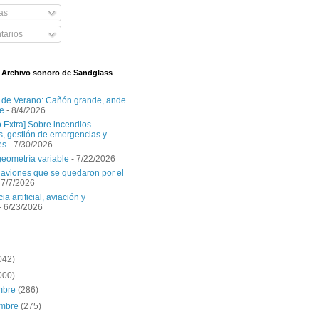
as
arios
l Archivo sonoro de Sandglass
 de Verano: Cañón grande, ande
e
- 8/4/2026
o Extra] Sobre incendios
es, gestión de emergencias y
es
- 7/30/2026
geometría variable
- 7/22/2026
aviones que se quedaron por el
 7/7/2026
ia artificial, aviación y
- 6/23/2026
042)
000)
embre
(286)
embre
(275)