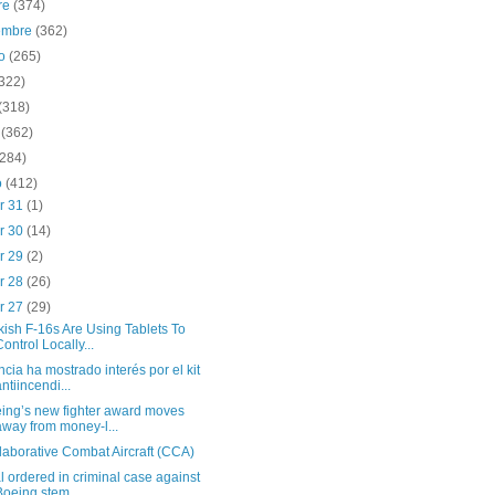
re
(374)
iembre
(362)
to
(265)
(322)
(318)
o
(362)
(284)
o
(412)
r 31
(1)
r 30
(14)
r 29
(2)
r 28
(26)
r 27
(29)
kish F-16s Are Using Tablets To
Control Locally...
ncia ha mostrado interés por el kit
antiincendi...
ing’s new fighter award moves
away from money-l...
laborative Combat Aircraft (CCA)
al ordered in criminal case against
Boeing stem...