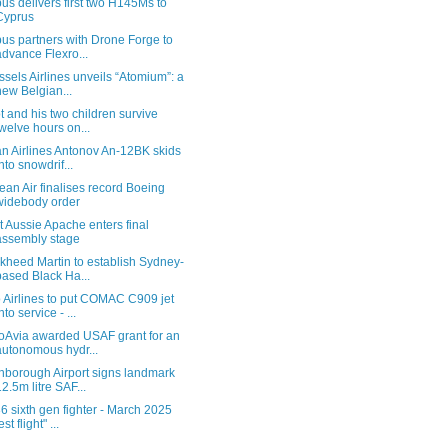
bus delivers first two H145Ms to
Cyprus
bus partners with Drone Forge to
advance Flexro...
ssels Airlines unveils “Atomium”: a
new Belgian...
ot and his two children survive
twelve hours on...
an Airlines Antonov An-12BK skids
into snowdrif...
ean Air finalises record Boeing
widebody order
st Aussie Apache enters final
assembly stage
kheed Martin to establish Sydney-
based Black Ha...
 Airlines to put COMAC C909 jet
nto service - ...
oAvia awarded USAF grant for an
autonomous hydr...
nborough Airport signs landmark
12.5m litre SAF...
36 sixth gen fighter - March 2025
est flight" ...