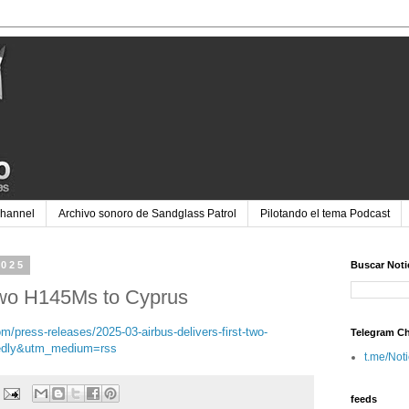
Channel
Archivo sonoro de Sandglass Patrol
Pilotando el tema Podcast
2025
Buscar Noti
t two H145Ms to Cyprus
/press-releases/2025-03-airbus-delivers-first-two-
Telegram C
edly&utm_medium=rss
t.me/Not
feeds