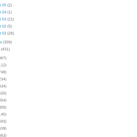
r 05
(2)
r 04
(1)
r 03
(21)
r 02
(5)
r 01
(26)
ro
(309)
o
(431)
967)
112)
749)
234)
434)
520)
454)
800)
145)
593)
639)
663)