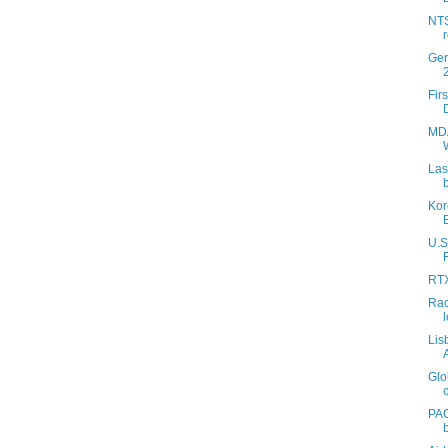
NTS
Ger
Fir
MDA
Las
Kor
U.S
RTX
Rac
Lis
Glo
PAC