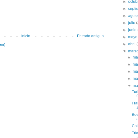
►
octub
►
sept
►
agos
►
julio
►
junio
Inicio
Entrada antigua
►
may
►
abril
om)
▼
marz
►
ma
►
ma
►
ma
►
ma
▼
ma
Tur
Fra
Boe
Col
Tri