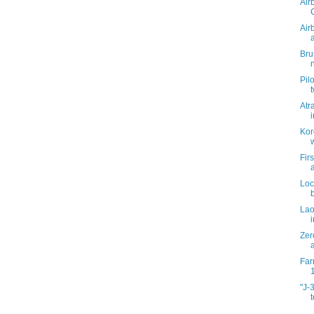
Air
Air
Bru
Pil
Atr
Kor
Fir
Loc
Lao
i
Zer
Far
"J-
t