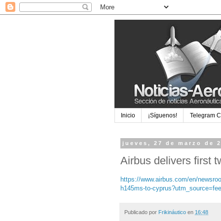
Inicio
¡Síguenos!
Telegram 
jueves, 27 de marzo de 
Airbus delivers firs
https://www.airbus.com/en/newsroom
h145ms-to-cyprus?utm_source=fe
Publicado por
Frikináutico
en
16:48