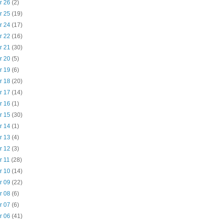
r 26
(2)
r 25
(19)
r 24
(17)
r 22
(16)
r 21
(30)
r 20
(5)
r 19
(6)
r 18
(20)
r 17
(14)
r 16
(1)
r 15
(30)
r 14
(1)
r 13
(4)
r 12
(3)
r 11
(28)
r 10
(14)
r 09
(22)
r 08
(6)
r 07
(6)
r 06
(41)