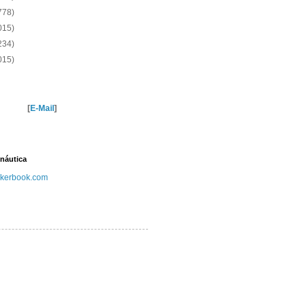
778)
015)
234)
015)
[
E-Mail
]
náutica
kerbook.com