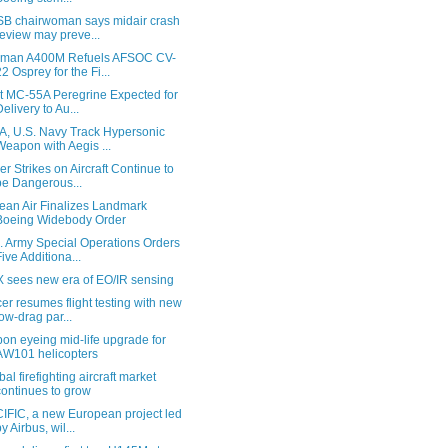
B chairwoman says midair crash
review may preve...
man A400M Refuels AFSOC CV-
22 Osprey for the Fi...
st MC-55A Peregrine Expected for
Delivery to Au...
, U.S. Navy Track Hypersonic
Weapon with Aegis ...
er Strikes on Aircraft Continue to
be Dangerous...
ean Air Finalizes Landmark
Boeing Widebody Order
. Army Special Operations Orders
Five Additiona...
 sees new era of EO/IR sensing
er resumes flight testing with new
low-drag par...
bon eyeing mid-life upgrade for
AW101 helicopters
bal firefighting aircraft market
continues to grow
IFIC, a new European project led
by Airbus, wil...