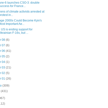
ane-6 launches CSO-3: double
success for France...
ens of climate activists arrested at
rotest in...
age 2000s Could Become Kyiv's
Most Important Ae...
 US is ending support for
Ukrainian F-16s, but ...
r 08
(6)
r 07
(6)
r 06
(41)
r 05
(2)
r 04
(1)
r 03
(21)
r 02
(5)
r 01
(26)
ro
(309)
o
(431)
967)
112)