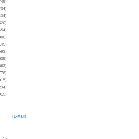
749)
234)
434)
520)
454)
800)
145)
593)
639)
663)
778)
015)
234)
015)
[
E-Mail
]