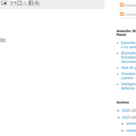
Entrad
Coment
Aviación: E
Patrol
io
Episodio
o no and
[Episodi
forestal
aeronav
Alas de 
Grandes 
camino
-
Inteligenc
defensa
Archivo
►
2026
(2
▼
2025
(4
►
dici
►
novi