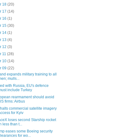
r 18
(20)
r 17
(14)
r 16
(1)
r 15
(30)
r 14
(1)
r 13
(4)
r 12
(3)
r 11
(28)
r 10
(14)
r 09
(22)
and expands military training to all
men; mulls...
ed with Russia, EU's defence
must include Turkey
opean rearmament should avoid
US firms: Airbus
halts commercial satellite imagery
access for Kyiv
ceX loses second Starship rocket
n less than t...
mp eases some Boeing security
clearances for wo...