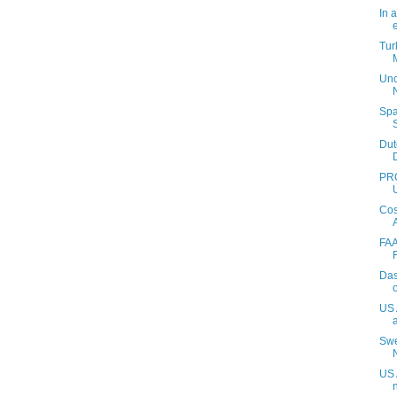
In 
Tur
Unc
Spa
Dut
PR
Cos
FAA
Das
US 
Swe
US 