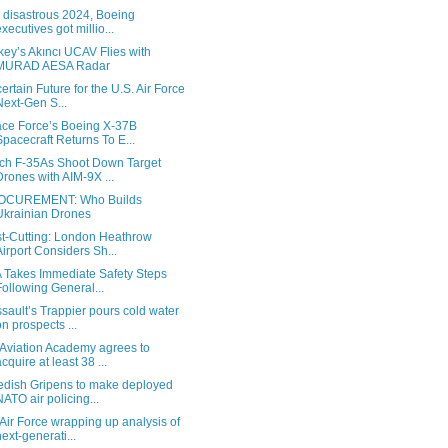
a disastrous 2024, Boeing
executives got millio...
key’s Akıncı UCAV Flies with
MURAD AESA Radar
ertain Future for the U.S. Air Force
Next-Gen S...
ce Force’s Boeing X-37B
Spacecraft Returns To E...
ch F-35As Shoot Down Target
Drones with AIM-9X ...
OCUREMENT: Who Builds
Ukrainian Drones
t-Cutting: London Heathrow
Airport Considers Sh...
 Takes Immediate Safety Steps
Following General...
sault’s Trappier pours cold water
on prospects ...
Aviation Academy agrees to
acquire at least 38 ...
dish Gripens to make deployed
NATO air policing...
Air Force wrapping up analysis of
next-generati...