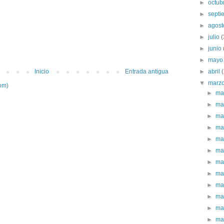
►
octub
►
sept
►
agos
►
julio
►
junio
►
may
►
abril
Inicio
Entrada antigua
▼
marz
om)
►
ma
►
ma
►
ma
►
ma
►
ma
►
ma
►
ma
►
ma
►
ma
►
ma
►
ma
►
ma