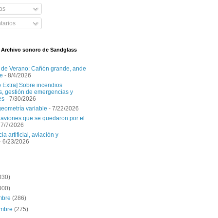
as
arios
l Archivo sonoro de Sandglass
 de Verano: Cañón grande, ande
e
- 8/4/2026
o Extra] Sobre incendios
es, gestión de emergencias y
es
- 7/30/2026
geometría variable
- 7/22/2026
aviones que se quedaron por el
 7/7/2026
ia artificial, aviación y
- 6/23/2026
030)
000)
embre
(286)
embre
(275)