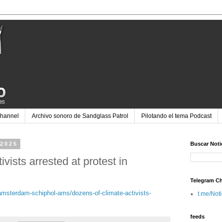
Channel
Archivo sonoro de Sandglass Patrol
Pilotando el tema Podcast
 2025
Buscar Noti
vists arrested at protest in
Telegram C
/amsterdam-schiphol-ams/dozens-of-climate-activists-
t.me/Not
feeds