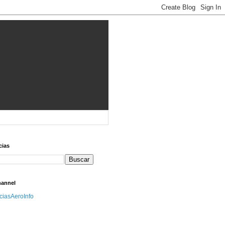
cias
hannel
iciasAeroInfo