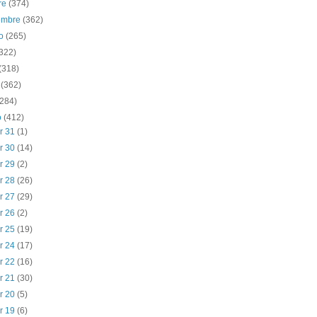
re
(374)
iembre
(362)
to
(265)
(322)
(318)
o
(362)
(284)
o
(412)
r 31
(1)
r 30
(14)
r 29
(2)
r 28
(26)
r 27
(29)
r 26
(2)
r 25
(19)
r 24
(17)
r 22
(16)
r 21
(30)
r 20
(5)
r 19
(6)