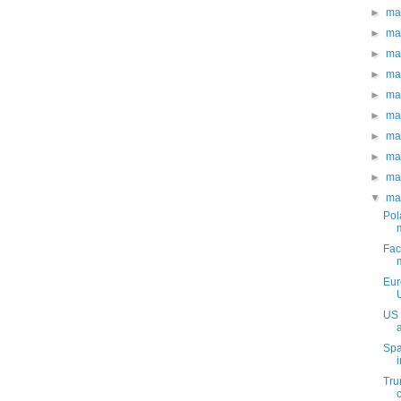
►
ma
►
ma
►
ma
►
ma
►
ma
►
ma
►
ma
►
ma
►
ma
▼
ma
Pol
Fac
Eur
US 
Spa
i
Tru