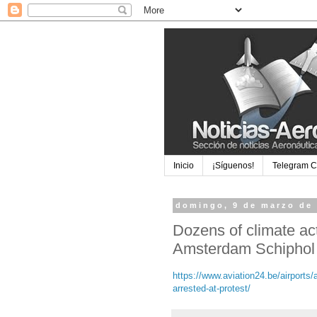
Inicio
¡Síguenos!
Telegram 
domingo, 9 de marzo de
Dozens of climate acti
Amsterdam Schiphol
https://www.aviation24.be/airports
arrested-at-protest/