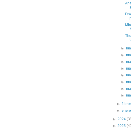
Ari
Doz
p
Mir
The
►
ma
►
ma
►
ma
►
ma
►
ma
►
ma
►
ma
►
ma
►
febre
►
ener
►
2024
(3
►
2023
(4