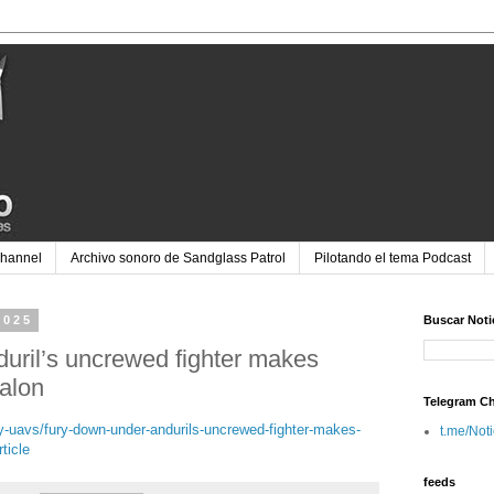
Channel
Archivo sonoro de Sandglass Patrol
Pilotando el tema Podcast
2025
Buscar Noti
uril’s uncrewed fighter makes
alon
Telegram C
ary-uavs/fury-down-under-andurils-uncrewed-fighter-makes-
t.me/Not
ticle
feeds