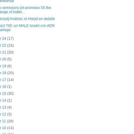
rehearsal
o-emissions jet promises 5X the
range of batter...
dcast] Análisis: el Hürjet en detalle
act 700: un MALE israelí con ADN
gallego
r 24
(17)
r 22
(16)
r 21
(30)
r 20
(5)
r 19
(6)
r 18
(20)
r 17
(14)
r 16
(1)
r 15
(30)
r 14
(1)
r 13
(4)
r 12
(3)
r 11
(28)
r 10
(14)