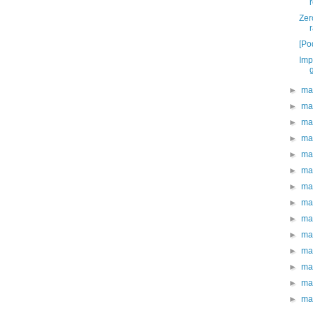
Zer
[Po
Imp
►
ma
►
ma
►
ma
►
ma
►
ma
►
ma
►
ma
►
ma
►
ma
►
ma
►
ma
►
ma
►
ma
►
ma