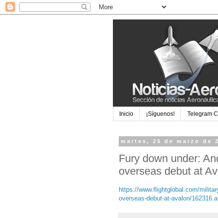
Inicio
¡Síguenos!
Telegram 
martes, 25 de marzo de 
Fury down under: And
overseas debut at Av
https://www.flightglobal.com/milit
overseas-debut-at-avalon/162316.ar