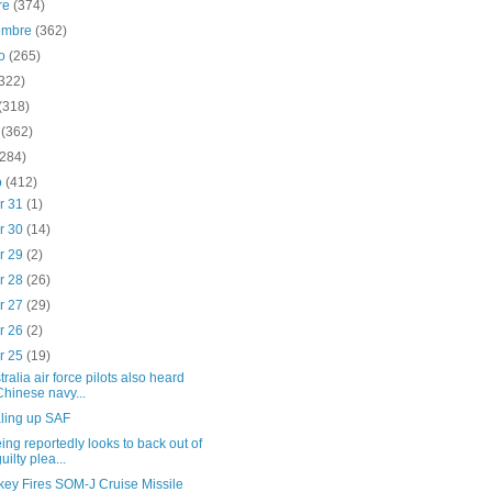
re
(374)
iembre
(362)
to
(265)
(322)
(318)
o
(362)
(284)
o
(412)
r 31
(1)
r 30
(14)
r 29
(2)
r 28
(26)
r 27
(29)
r 26
(2)
r 25
(19)
tralia air force pilots also heard
Chinese navy...
ling up SAF
ing reportedly looks to back out of
guilty plea...
key Fires SOM-J Cruise Missile