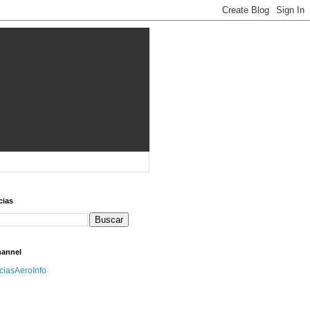
cias
hannel
iciasAeroInfo