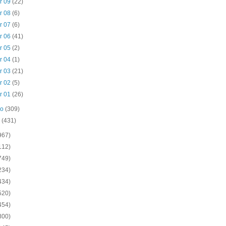
r 09
(22)
r 08
(6)
r 07
(6)
r 06
(41)
r 05
(2)
r 04
(1)
r 03
(21)
r 02
(5)
r 01
(26)
ro
(309)
o
(431)
967)
112)
749)
234)
434)
520)
454)
800)