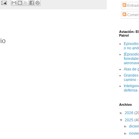
Entrad
Coment
Aviación: E
Patrol
io
Episodio
o no and
[Episodi
forestal
aeronav
Alas de 
Grandes 
camino
-
Inteligenc
defensa
Archivo
►
2026
(2
▼
2025
(4
►
dici
►
novi