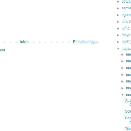
►
octub
►
sept
►
agos
►
julio
►
junio
►
may
►
abril
Inicio
Entrada antigua
▼
marz
om)
►
ma
►
ma
►
ma
►
ma
►
ma
►
ma
▼
ma
Aus
Sca
Boe
Tur