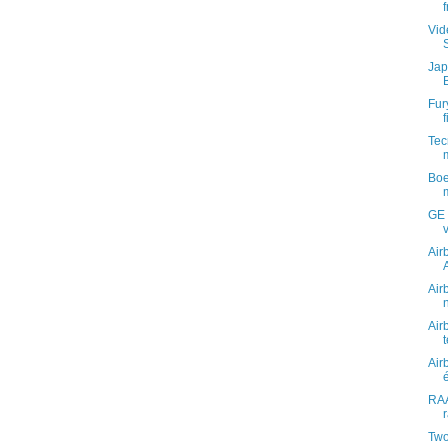
Vid
Jap
Fur
Tec
Boe
GE 
Air
Air
Air
Air
RAA
Two