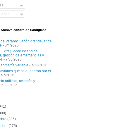
as
arios
l Archivo sonoro de Sandglass
 de Verano: Cañón grande, ande
e
- 8/4/2026
o Extra] Sobre incendios
es, gestión de emergencias y
es
- 7/30/2026
geometría variable
- 7/22/2026
aviones que se quedaron por el
 7/7/2026
ia artificial, aviación y
- 6/23/2026
041)
000)
embre
(286)
embre
(275)