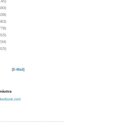
145)
593)
639)
663)
778)
015)
234)
015)
[
E-Mail
]
náutica
kerbook.com