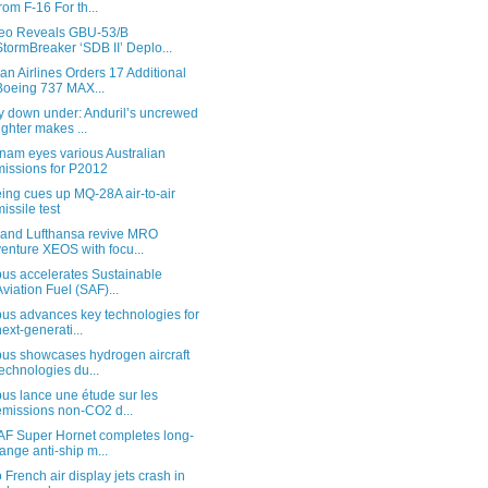
from F-16 For th...
eo Reveals GBU-53/B
StormBreaker ‘SDB II’ Deplo...
an Airlines Orders 17 Additional
Boeing 737 MAX...
y down under: Anduril’s uncrewed
fighter makes ...
nam eyes various Australian
missions for P2012
ing cues up MQ-28A air-to-air
missile test
and Lufthansa revive MRO
venture XEOS with focu...
bus accelerates Sustainable
Aviation Fuel (SAF)...
bus advances key technologies for
next-generati...
bus showcases hydrogen aircraft
technologies du...
bus lance une étude sur les
émissions non-CO2 d...
F Super Hornet completes long-
range anti-ship m...
 French air display jets crash in