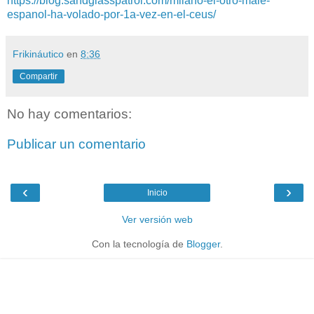
https://blog.sandglasspatrol.com/milano-el-otro-male-
espanol-ha-volado-por-1a-vez-en-el-ceus/
Frikináutico
en
8:36
Compartir
No hay comentarios:
Publicar un comentario
‹
›
Inicio
Ver versión web
Con la tecnología de
Blogger
.