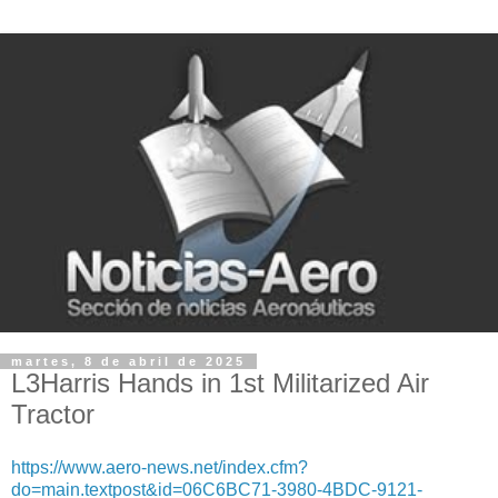
martes, 8 de abril de 2025
L3Harris Hands in 1st Militarized Air
Tractor
https://www.aero-news.net/index.cfm?
do=main.textpost&id=06C6BC71-3980-4BDC-9121-