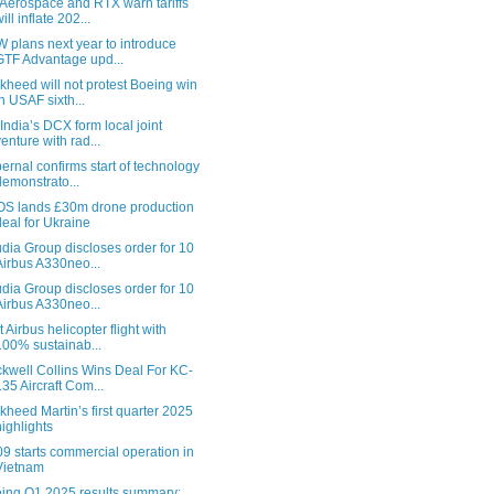
Aerospace and RTX warn tariffs
ill inflate 202...
 plans next year to introduce
GTF Advantage upd...
kheed will not protest Boeing win
in USAF sixth...
, India’s DCX form local joint
venture with rad...
pernal confirms start of technology
demonstrato...
S lands £30m drone production
deal for Ukraine
dia Group discloses order for 10
Airbus A330neo...
dia Group discloses order for 10
Airbus A330neo...
t Airbus helicopter flight with
100% sustainab...
kwell Collins Wins Deal For KC-
135 Aircraft Com...
kheed Martin’s first quarter 2025
highlights
9 starts commercial operation in
Vietnam
ing Q1 2025 results summary: