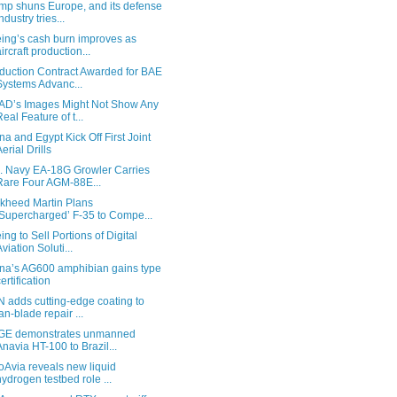
mp shuns Europe, and its defense
ndustry tries...
ing’s cash burn improves as
aircraft production...
duction Contract Awarded for BAE
Systems Advanc...
D’s Images Might Not Show Any
Real Feature of t...
na and Egypt Kick Off First Joint
Aerial Drills
. Navy EA-18G Growler Carries
Rare Four AGM-88E...
kheed Martin Plans
‘Supercharged’ F-35 to Compe...
ing to Sell Portions of Digital
Aviation Soluti...
na’s AG600 amphibian gains type
certification
 adds cutting-edge coating to
fan-blade repair ...
GE demonstrates unmanned
Anavia HT-100 to Brazil...
oAvia reveals new liquid
hydrogen testbed role ...