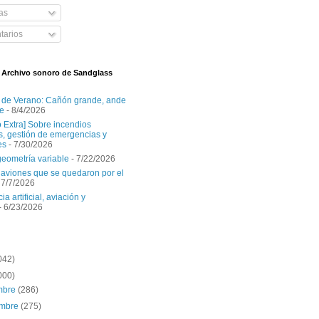
as
arios
l Archivo sonoro de Sandglass
 de Verano: Cañón grande, ande
e
- 8/4/2026
o Extra] Sobre incendios
es, gestión de emergencias y
es
- 7/30/2026
geometría variable
- 7/22/2026
aviones que se quedaron por el
 7/7/2026
ia artificial, aviación y
- 6/23/2026
042)
000)
embre
(286)
embre
(275)