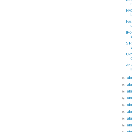
NAS
Far
[Po
5 R
Ukr
An 
►
ab
►
ab
►
ab
►
ab
►
ab
►
ab
►
ab
►
ab