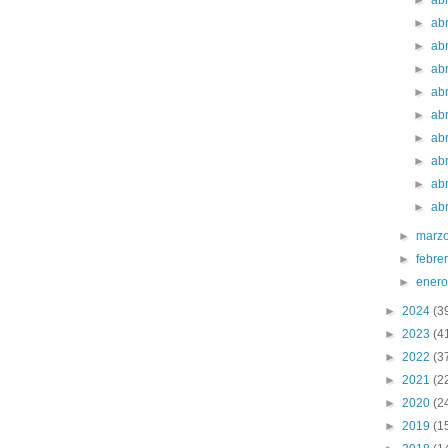
►
ab
►
ab
►
ab
►
ab
►
ab
►
ab
►
ab
►
ab
►
ab
►
ab
►
marz
►
febre
►
ener
►
2024
(3
►
2023
(4
►
2022
(3
►
2021
(2
►
2020
(2
►
2019
(1