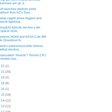
revenues are up, b...
A launches stadium-sized
balloon from NZ’s Sout...
aday-caged drone triggers and
directs lightning...
dcast] El Ejército del Aire y del
Espacio recib...
easons NOAA and NASA Cuts Will
Be Disastrous fo...
aine's autonomous killer drones
defeat electron...
evacuation 'miracle'? Toronto CRJ
inverted cras...
r 22
(1)
r 21
(20)
r 19
(2)
r 18
(9)
r 16
(1)
r 15
(18)
r 14
(12)
r 13
(12)