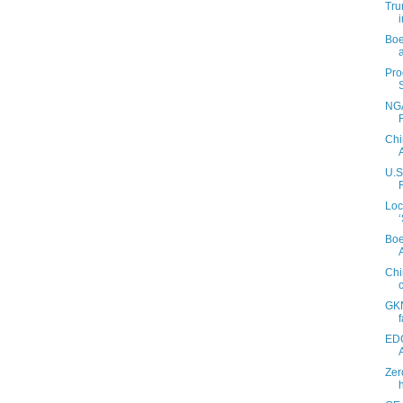
Tru
i
Boe
Pro
NGA
Chi
U.S
Loc
Boe
Chi
GKN
ED
Zer