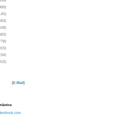
454)
800)
145)
593)
639)
663)
778)
015)
234)
015)
[
E-Mail
]
náutica
kerbook.com