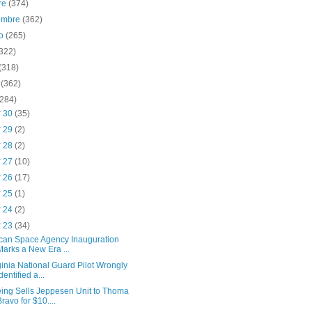
re
(374)
iembre
(362)
to
(265)
(322)
(318)
o
(362)
(284)
r 30
(35)
r 29
(2)
r 28
(2)
r 27
(10)
r 26
(17)
r 25
(1)
r 24
(2)
r 23
(34)
ican Space Agency Inauguration
Marks a New Era ...
ginia National Guard Pilot Wrongly
dentified a...
ing Sells Jeppesen Unit to Thoma
Bravo for $10....