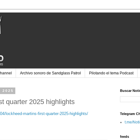
Channel
Archivo sonoro de Sandglass Patrol
Pilotando el tema Podcast
e 2025
Buscar Noti
st quarter 2025 highlights
4/lockheed-martins-first-quarter-2025-highlights/
Telegram C
t.me/Not
feeds