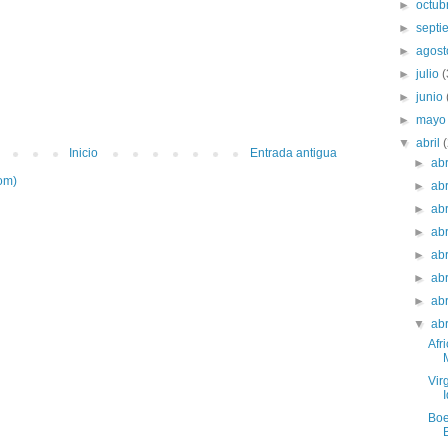
►
octub
►
sept
►
agos
►
julio
►
junio
►
may
▼
abril
Inicio
Entrada antigua
►
ab
om)
►
ab
►
ab
►
ab
►
ab
►
ab
►
ab
▼
ab
Afr
Vir
I
Boe