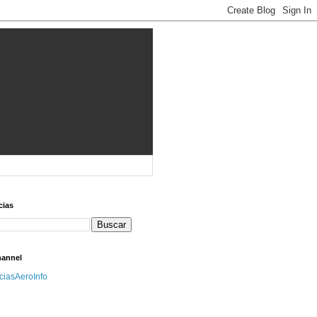
cias
hannel
iciasAeroInfo