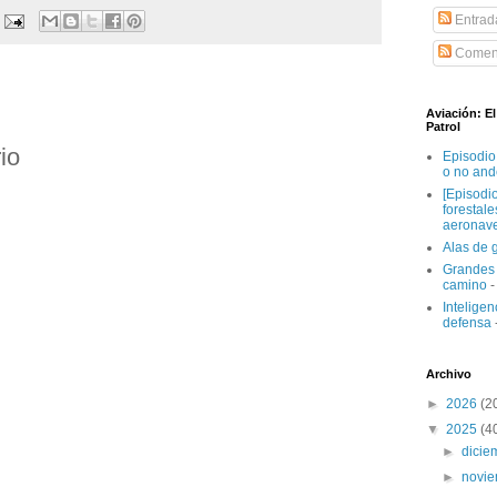
Entrad
Coment
Aviación: E
Patrol
io
Episodio
o no and
[Episodi
forestal
aeronav
Alas de 
Grandes 
camino
-
Inteligenc
defensa
Archivo
►
2026
(2
▼
2025
(4
►
dici
►
novi