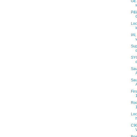
GE 
w
P&W
Loc
IAI
​Su
SYO
Sau
Sau
Firs
Roc
Loc
C90
Boe