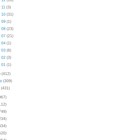
r 12
(16)
r 11
(3)
r 10
(31)
r 09
(1)
r 08
(23)
r 07
(21)
r 04
(1)
r 03
(6)
r 02
(3)
r 01
(1)
o
(412)
ro
(309)
o
(431)
967)
112)
749)
234)
434)
520)