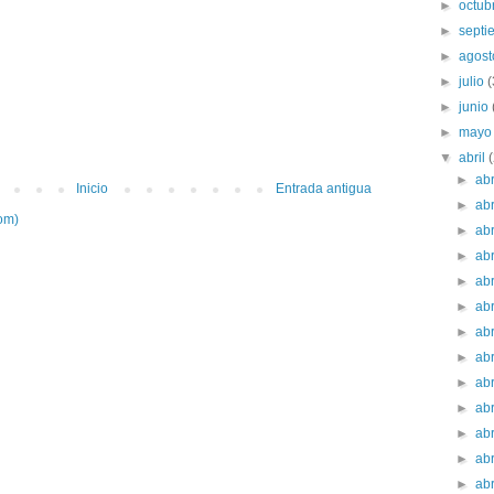
►
octub
►
sept
►
agos
►
julio
►
junio
►
may
▼
abril
►
ab
Inicio
Entrada antigua
►
ab
om)
►
ab
►
ab
►
ab
►
ab
►
ab
►
ab
►
ab
►
ab
►
ab
►
ab
►
ab