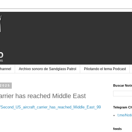
Channel
Archivo sonoro de Sandglass Patrol
Pilotando el tema Podcast
 2025
Buscar Noti
arrier has reached Middle East
s/Second_US_aircraft_carrier_has_reached_Middle_East_99
Telegram C
t.me/Not
feeds