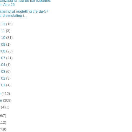
ualizada la lista de participantes
en Aire 25
attempt at modelling the Su-57
and simulating i...
r 12
(16)
r 11
(3)
r 10
(31)
r 09
(1)
r 08
(23)
r 07
(21)
r 04
(1)
r 03
(6)
r 02
(3)
r 01
(1)
o
(412)
ro
(309)
o
(431)
967)
112)
749)