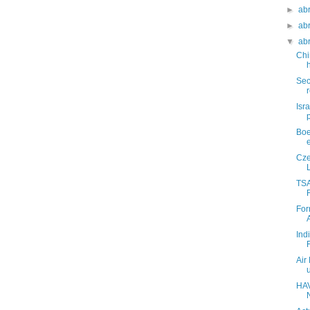
►
ab
►
ab
▼
ab
Chi
Sec
Isra
Boe
Cze
TSA
For
Ind
Air
HAV