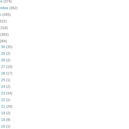
re
(374)
iembre
(362)
to
(265)
(322)
(318)
o
(362)
(284)
r 30
(35)
r 29
(2)
r 28
(2)
r 27
(10)
r 26
(17)
r 25
(1)
r 24
(2)
r 23
(34)
r 22
(1)
r 21
(20)
r 19
(2)
r 18
(9)
r 16
(1)