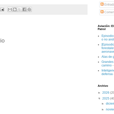
Entrad
Coment
Aviación: E
Patrol
Episodio
io
o no and
[Episodi
forestal
aeronav
Alas de 
Grandes 
camino
-
Inteligenc
defensa
Archivo
►
2026
(2
▼
2025
(4
►
dici
►
novi