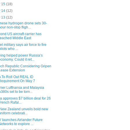
r 15
(18)
r 14
(12)
r 13
(12)
nese hydrogen drone sets 30-
hour non-stop fligh...
ond US aircraft carrier has
reached Middle East
el military says air force to fire
pilots who ...
ing helped power Russia’s
economy. Could it ret...
ch Republic Considering Gripen
Lease Extension
 To Roll Out REAL ID
Requirement On May 7
mer Lufthansa and Malaysia
A380s set to be torn...
ia approves $7 billion deal for 26
French Rafal...
 New Zealand unveils bold new
uniform celebrati...
 launches Airlander Future
Networks to explore ...