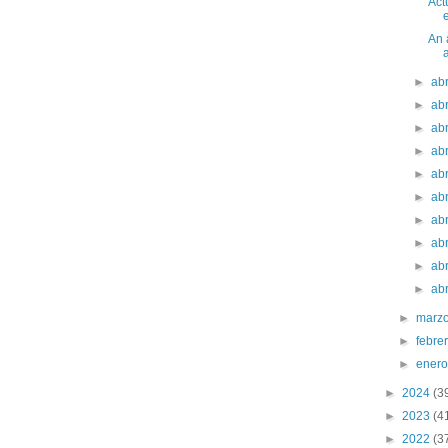
Act
An 
►
ab
►
ab
►
ab
►
ab
►
ab
►
ab
►
ab
►
ab
►
ab
►
ab
►
marz
►
febre
►
ener
►
2024
(3
►
2023
(4
►
2022
(3