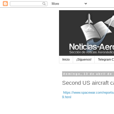
Inicio
¡Síguenos!
Telegram 
domingo, 13 de abril de
Second US aircraft c
https://www.spacewar.com/report
9.html