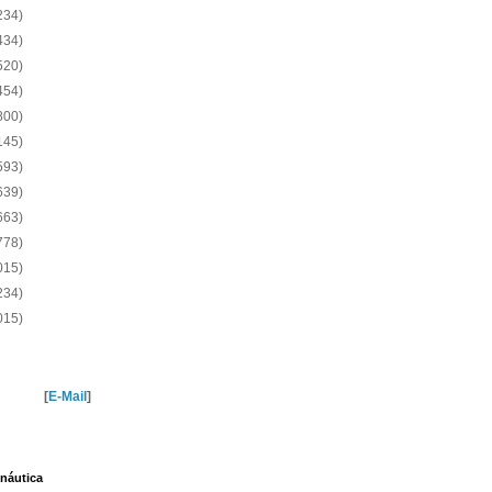
234)
434)
520)
454)
800)
145)
593)
639)
663)
778)
015)
234)
015)
[
E-Mail
]
náutica