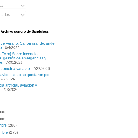
as
arios
l Archivo sonoro de Sandglass
 de Verano: Cañón grande, ande
e
- 8/4/2026
o Extra] Sobre incendios
es, gestión de emergencias y
es
- 7/30/2026
geometría variable
- 7/22/2026
aviones que se quedaron por el
 7/7/2026
ia artificial, aviación y
- 6/23/2026
030)
000)
embre
(286)
embre
(275)