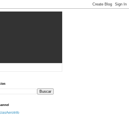
cias
hannel
iciasAeroInfo