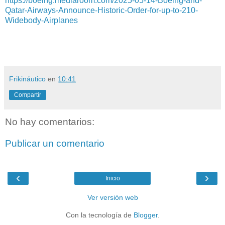
https://boeing.mediaroom.com/2025-05-14-Boeing-and-
Qatar-Airways-Announce-Historic-Order-for-up-to-210-
Widebody-Airplanes
Frikináutico
en
10:41
Compartir
No hay comentarios:
Publicar un comentario
‹
›
Inicio
Ver versión web
Con la tecnología de
Blogger
.