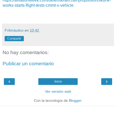
https://aviationweek.com/defense/aircraft-propulsion/skunk-
works-starts-flight-tests-cmmt-x-vehicle
Frikináutico
en
10:42
Compartir
No hay comentarios:
Publicar un comentario
‹
›
Inicio
Ver versión web
Con la tecnología de
Blogger
.