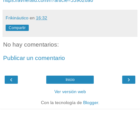
https://avherald.com/h?article=539026a6
Frikináutico
en
16:32
Compartir
No hay comentarios:
Publicar un comentario
‹
›
Inicio
Ver versión web
Con la tecnología de
Blogger
.