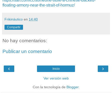
https://san.com/cc/someone-stole-a-chinese-backed-
floating-armory-near-the-strait-of-hormuz/
Frikináutico
en
14:40
Compartir
No hay comentarios:
Publicar un comentario
‹
›
Inicio
Ver versión web
Con la tecnología de
Blogger
.