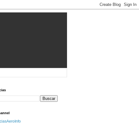
cias
hannel
iciasAeroInfo