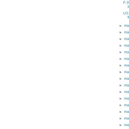
F-3
US:
►
ma
►
ma
►
ma
►
ma
►
ma
►
ma
►
ma
►
ma
►
ma
►
ma
►
ma
►
ma
►
ma
►
ma
►
ma
►
ma