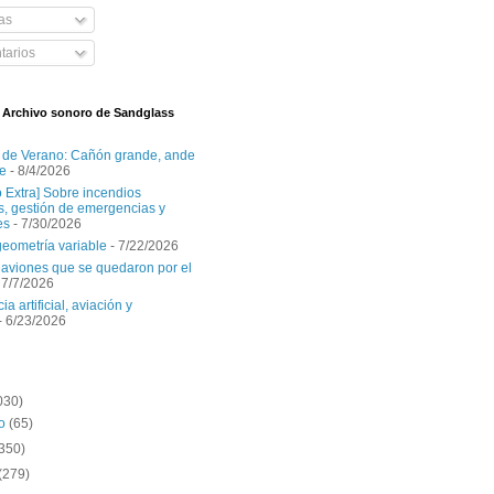
as
arios
l Archivo sonoro de Sandglass
 de Verano: Cañón grande, ande
e
- 8/4/2026
o Extra] Sobre incendios
es, gestión de emergencias y
es
- 7/30/2026
geometría variable
- 7/22/2026
aviones que se quedaron por el
 7/7/2026
ia artificial, aviación y
- 6/23/2026
030)
to
(65)
(350)
(279)