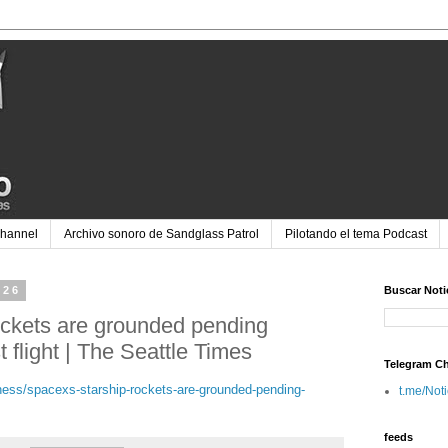
Channel
Archivo sonoro de Sandglass Patrol
Pilotando el tema Podcast
026
Buscar Noti
ockets are grounded pending
st flight | The Seattle Times
Telegram C
ness/spacexs-starship-rockets-are-grounded-pending-
t.me/Not
feeds