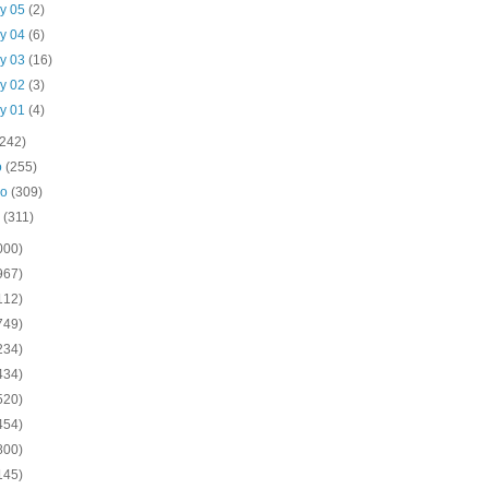
y 05
(2)
y 04
(6)
y 03
(16)
y 02
(3)
y 01
(4)
(242)
o
(255)
ro
(309)
o
(311)
000)
967)
112)
749)
234)
434)
520)
454)
800)
145)