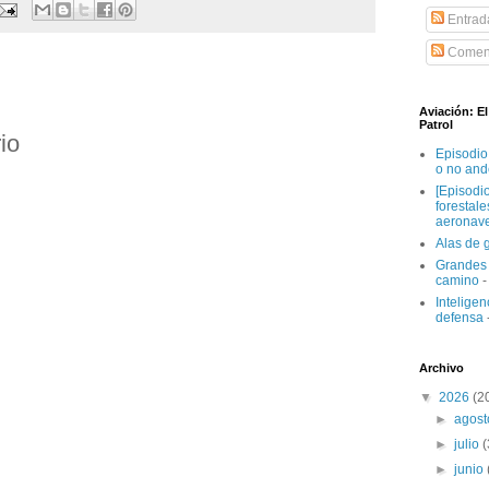
Entrad
Coment
Aviación: E
Patrol
io
Episodio
o no and
[Episodi
forestal
aeronav
Alas de 
Grandes 
camino
-
Inteligenc
defensa
Archivo
▼
2026
(2
►
agos
►
julio
►
junio