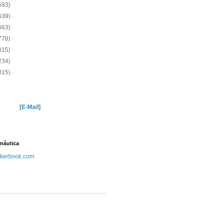
593)
639)
663)
778)
015)
234)
015)
[
E-Mail
]
náutica
kerbook.com