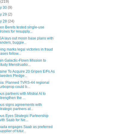
o
(219)
y 30
(9)
y 29
(2)
y 28
(24)
en Berets tested single-use
drones for resupply...
A lays out moon base plans with
landers, buggie...
ing marks legal victories in fraud
cases follow...
gin Galactic-Flown Mission to
Study Menstruatio...
aine To Acquire 20 Gripen E/Fs As
Sweden Pledge...
ia: Planned TVRS-44 regional
turboprop could b...
bus partners with Mistral AI to
strengthen the ...
bus signs agreements with
strategic partners at...
bus Eyes Strategic Partnership
with Saab for Ne...
ada engages Saab as preferred
upplier of futur...