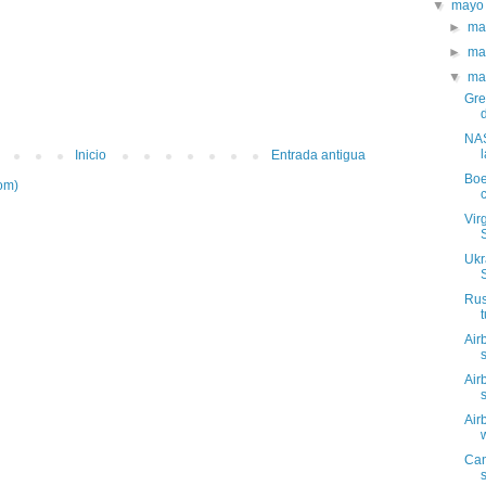
▼
may
►
ma
►
ma
▼
ma
Gre
NAS
Inicio
Entrada antigua
Boe
om)
Vir
Ukr
Rus
Air
Air
Air
Can
s