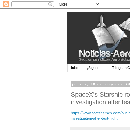
Inicio
¡Síguenos!
Telegram 
jueves, 28 de mayo de 2
SpaceX’s Starship r
investigation after te
https://www.seattletimes.com/busi
investigation-after-test-flight/