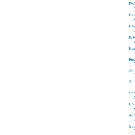
FAA
Ele
Do2
ICA
Nue
Fir
Air
Sen
Spa
Chi
Air
Saa