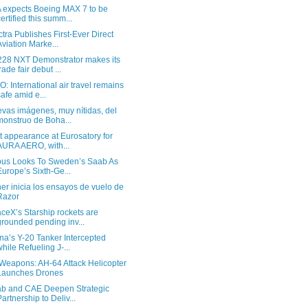
 expects Boeing MAX 7 to be
certified this summ...
ctra Publishes First-Ever Direct
Aviation Marke...
28 NXT Demonstrator makes its
trade fair debut ...
O: International air travel remains
safe amid e...
vas imágenes, muy nítidas, del
monstruo de Boha...
st appearance at Eurosatory for
AURA AERO, with...
bus Looks To Sweden’s Saab As
Europe’s Sixth-Ge...
er inicia los ensayos de vuelo de
Razor
ceX’s Starship rockets are
grounded pending inv...
na’s Y-20 Tanker Intercepted
while Refueling J-...
 Weapons: AH-64 Attack Helicopter
Launches Drones
b and CAE Deepen Strategic
Partnership to Deliv...