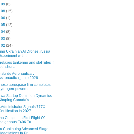
n 09
(6)
n 08
(15)
n 06
(1)
n 05
(12)
n 04
(8)
n 03
(8)
n 02
(24)
ing Ukrainian AI Drones, russia
Experiment with...
relaxes tankering and slot rules if
fuel shorta...
ista de Aeronáutica y
Astronáutica, junio 2026 ...
nese aerospace firm completes
hydrogen-powered ...
awa Startup Dominion Dynamics
Shaping Canada’s ...
 Administrator Signals 777X
Certification In 2027
na Completes First Flight Of
Indigenous F406 Tu...
ia Continuing Advanced Stage
Negotiations to Pr...