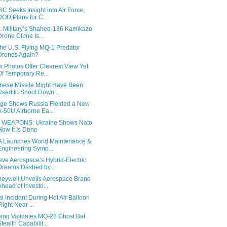
C Seeks Insight into Air Force,
DOD Plans for C...
. Military’s Shahed-136 Kamikaze
Drone Clone Is...
The U.S. Flying MQ-1 Predator
Drones Again?
 Photos Offer Clearest View Yet
Of Temporary Re...
nese Missile Might Have Been
Used to Shoot Down...
ge Shows Russia Fielded a New
A-50U Airborne Ea...
 WEAPONS: Ukraine Shows Nato
How It Is Done
A Launches World Maintenance &
Engineering Symp...
ve Aerospace’s Hybrid-Electric
Dreams Dashed by...
eywell Unveils Aerospace Brand
Ahead of Investo...
al Incident During Hot Air Balloon
Flight Near ...
ing Validates MQ-28 Ghost Bat
Stealth Capabilit...