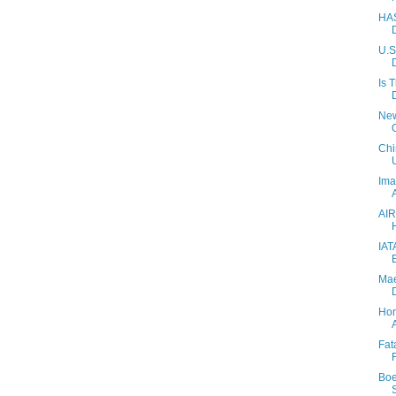
HAS
U.S
Is 
New
Chi
Ima
AIR
IAT
Mae
Hon
Fat
Boe