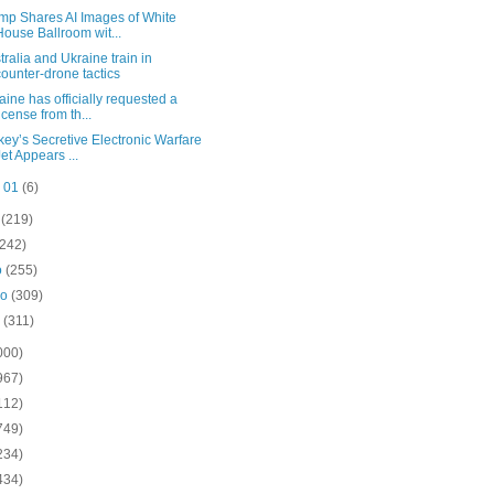
mp Shares AI Images of White
House Ballroom wit...
tralia and Ukraine train in
counter-drone tactics
aine has officially requested a
license from th...
key’s Secretive Electronic Warfare
Jet Appears ...
n 01
(6)
o
(219)
(242)
o
(255)
ro
(309)
o
(311)
000)
967)
112)
749)
234)
434)