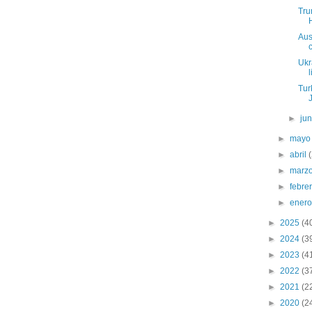
Tru
Aus
Ukr
Tur
►
ju
►
may
►
abril
►
marz
►
febre
►
ener
►
2025
(4
►
2024
(3
►
2023
(4
►
2022
(3
►
2021
(2
►
2020
(2