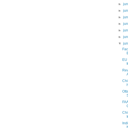
►
ju
►
ju
►
ju
►
ju
►
ju
►
ju
▼
ju
Fac
EU 
Rev
Chi
Ott
FAA
Chi
Ind