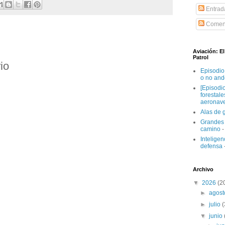
Entrad
Coment
Aviación: E
Patrol
io
Episodio
o no and
[Episodi
forestal
aeronav
Alas de 
Grandes 
camino
-
Inteligenc
defensa
Archivo
▼
2026
(2
►
agos
►
julio
▼
junio