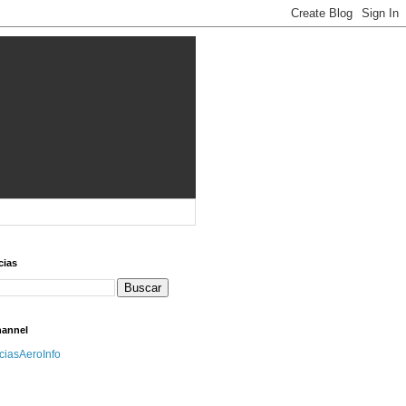
cias
hannel
iciasAeroInfo