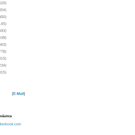
520)
454)
800)
145)
593)
639)
663)
778)
015)
234)
015)
[
E-Mail
]
náutica
kerbook.com