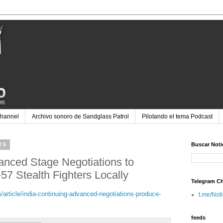
Channel
Archivo sonoro de Sandglass Patrol
Pilotando el tema Podcast
26
Buscar Noti
anced Stage Negotiations to
7 Stealth Fighters Locally
Telegram C
article/india-continuing-advanced-negotiations-produce-
t.me/Not
feeds