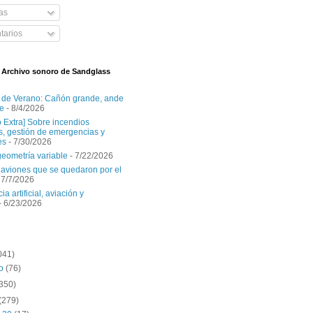
as
arios
l Archivo sonoro de Sandglass
 de Verano: Cañón grande, ande
e
- 8/4/2026
o Extra] Sobre incendios
es, gestión de emergencias y
es
- 7/30/2026
geometría variable
- 7/22/2026
aviones que se quedaron por el
 7/7/2026
ia artificial, aviación y
- 6/23/2026
041)
to
(76)
(350)
(279)