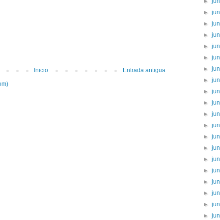
►
ju
►
ju
►
ju
►
ju
►
ju
►
ju
►
ju
Inicio
Entrada antigua
►
ju
om)
►
ju
►
ju
►
ju
►
ju
►
ju
►
ju
►
ju
►
ju
►
ju
►
ju
►
ju
►
ju