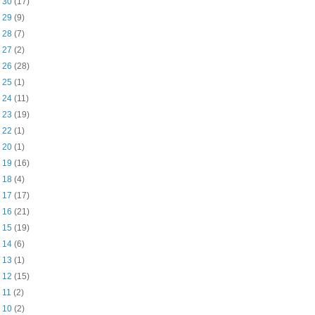
n 30
(17)
n 29
(9)
n 28
(7)
n 27
(2)
n 26
(28)
n 25
(1)
n 24
(11)
n 23
(19)
n 22
(1)
n 20
(1)
n 19
(16)
n 18
(4)
n 17
(17)
n 16
(21)
n 15
(19)
n 14
(6)
n 13
(1)
n 12
(15)
n 11
(2)
n 10
(2)