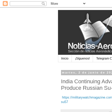
Inicio
¡Síguenos!
Telegram 
martes, 2 de junio de 20
India Continuing Adv
Produce Russian Su-5
https://militarywatchmagazine.com/
su57