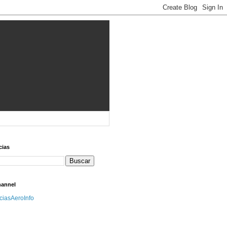
cias
hannel
iciasAeroInfo