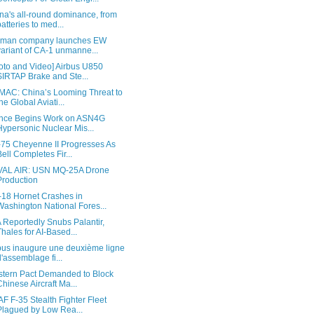
na's all-round dominance, from
batteries to med...
rman company launches EW
variant of CA-1 unmanne...
oto and Video] Airbus U850
SIRTAP Brake and Ste...
AC: China’s Looming Threat to
the Global Aviati...
nce Begins Work on ASN4G
Hypersonic Nuclear Mis...
75 Cheyenne II Progresses As
Bell Completes Fir...
AL AIR: USN MQ-25A Drone
Production
-18 Hornet Crashes in
Washington National Fores...
 Reportedly Snubs Palantir,
Thales for AI-Based...
bus inaugure une deuxième ligne
d'assemblage fi...
tern Pact Demanded to Block
Chinese Aircraft Ma...
F F-35 Stealth Fighter Fleet
Plagued by Low Rea...