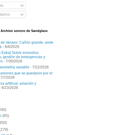
as
arios
l Archivo sonoro de Sandglass
 de Verano: Cañón grande, ande
e
- 8/4/2026
o Extra] Sobre incendios
es, gestión de emergencias y
es
- 7/30/2026
geometría variable
- 7/22/2026
aviones que se quedaron por el
 7/7/2026
ia artificial, aviación y
- 6/23/2026
030)
to
(65)
(350)
(279)