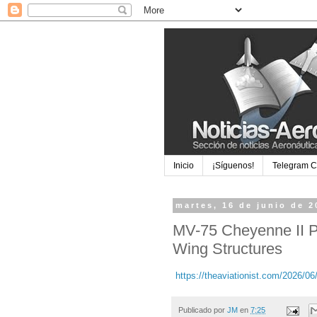
Inicio
¡Síguenos!
Telegram 
martes, 16 de junio de 2
MV-75 Cheyenne II P
Wing Structures
https://theaviationist.com/2026/06
Publicado por
JM
en
7:25