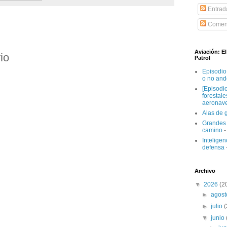
Entrad
Coment
Aviación: E
io
Patrol
Episodio
o no and
[Episodi
forestal
aeronav
Alas de 
Grandes 
camino
-
Inteligenc
defensa
Archivo
▼
2026
(2
►
agos
►
julio
▼
junio