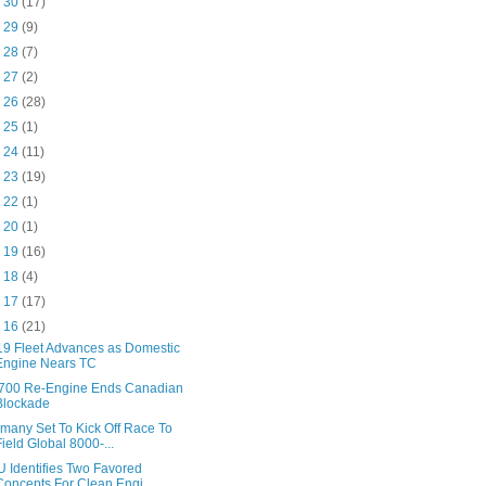
n 30
(17)
n 29
(9)
n 28
(7)
n 27
(2)
n 26
(28)
n 25
(1)
n 24
(11)
n 23
(19)
n 22
(1)
n 20
(1)
n 19
(16)
n 18
(4)
n 17
(17)
n 16
(21)
9 Fleet Advances as Domestic
Engine Nears TC
00 Re-Engine Ends Canadian
Blockade
many Set To Kick Off Race To
Field Global 8000-...
 Identifies Two Favored
Concepts For Clean Engi...