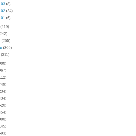
n 03
(8)
n 02
(24)
n 01
(6)
o
(219)
(242)
o
(255)
ro
(309)
o
(311)
000)
967)
112)
749)
234)
434)
520)
454)
800)
145)
593)