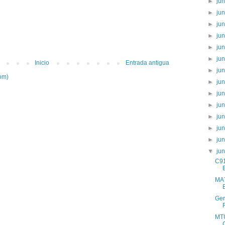
►
ju
►
ju
►
ju
►
ju
►
ju
►
ju
Inicio
Entrada antigua
►
ju
om)
►
ju
►
ju
►
ju
►
ju
►
ju
►
ju
▼
ju
C91
MA7
Ger
MTU