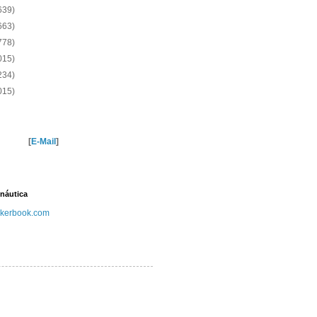
639)
663)
778)
015)
234)
015)
[
E-Mail
]
náutica
kerbook.com