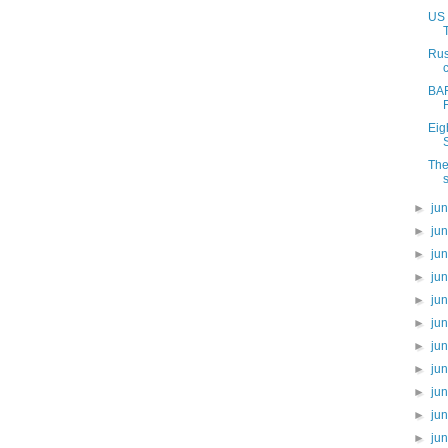
US 
Rus
BAF
Eig
The
►
ju
►
ju
►
ju
►
ju
►
ju
►
ju
►
ju
►
ju
►
ju
►
ju
►
ju