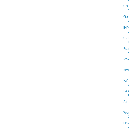
Chi
Ge
[Ph
COM
Fra
MV-
NAV
F/A
FAA
Air
Wes
USA