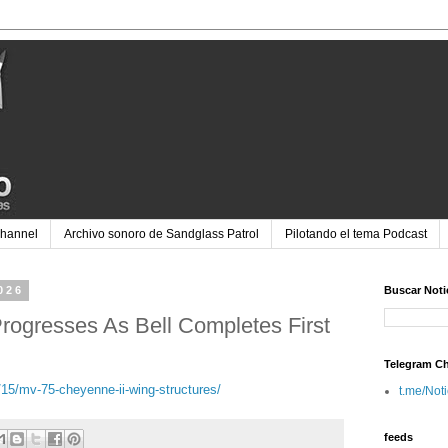
Channel
Archivo sonoro de Sandglass Patrol
Pilotando el tema Podcast
026
Buscar Noti
rogresses As Bell Completes First
Telegram C
/15/mv-75-cheyenne-ii-wing-structures/
t.me/Not
feeds