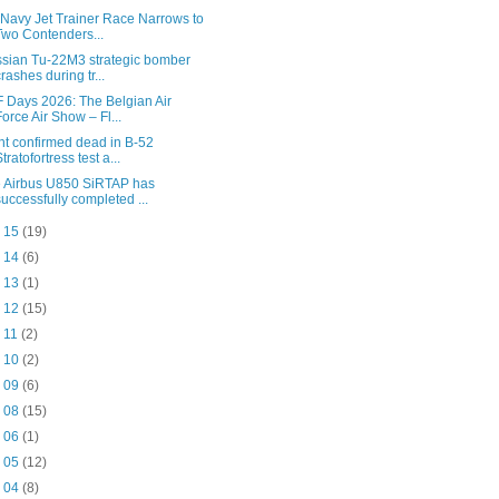
Navy Jet Trainer Race Narrows to
Two Contenders...
sian Tu-22M3 strategic bomber
crashes during tr...
 Days 2026: The Belgian Air
Force Air Show – Fl...
ht confirmed dead in B-52
Stratofortress test a...
 Airbus U850 SiRTAP has
successfully completed ...
n 15
(19)
n 14
(6)
n 13
(1)
n 12
(15)
n 11
(2)
n 10
(2)
n 09
(6)
n 08
(15)
n 06
(1)
n 05
(12)
n 04
(8)