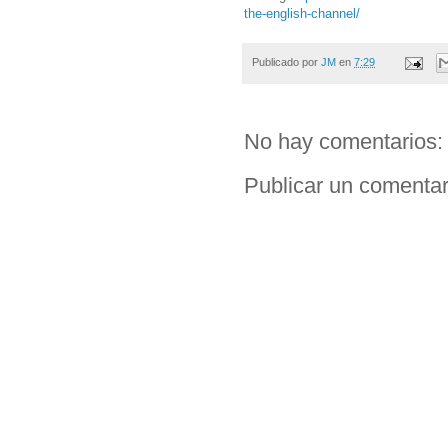
the-english-channel/
Publicado por
JM
en
7:29
No hay comentarios:
Publicar un comentar