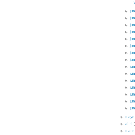
►
ju
►
ju
►
ju
►
ju
►
ju
►
ju
►
ju
►
ju
►
ju
►
ju
►
ju
►
ju
►
ju
►
ju
►
ju
►
may
►
abril
►
marz