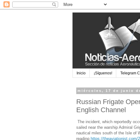
Inicio
¡Síguenos!
Telegram 
miércoles, 17 de junio d
Russian Frigate Open
English Channel
The incident, which reportedly occ
sailed near the warship Admiral Gri
nautical miles south of the Isle of 
reading
https://theaviationist.com/