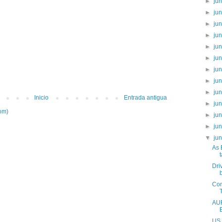
►
ju
►
ju
►
ju
►
ju
►
ju
►
ju
►
ju
►
ju
►
ju
Inicio
Entrada antigua
►
ju
om)
►
ju
►
ju
▼
ju
As 
Dri
Com
AUR
US 