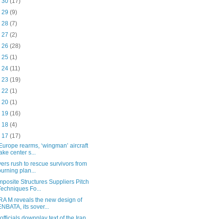
n 30
(17)
n 29
(9)
n 28
(7)
n 27
(2)
n 26
(28)
n 25
(1)
n 24
(11)
n 23
(19)
n 22
(1)
n 20
(1)
n 19
(16)
n 18
(4)
n 17
(17)
Europe rearms, ‘wingman’ aircraft
take center s...
vers rush to rescue survivors from
burning plan...
posite Structures Suppliers Pitch
Techniques Fo...
A M reveals the new design of
ENBATA, its sover...
officials downplay text of the Iran