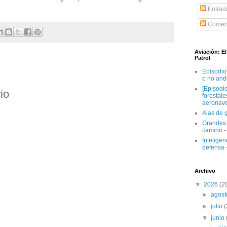
Entrad
Coment
Aviación: E
Patrol
Episodio
o no and
[Episodi
io
forestal
aeronav
Alas de 
Grandes 
camino
-
Inteligenc
defensa
Archivo
▼
2026
(2
►
agos
►
julio
▼
junio