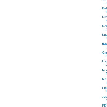
Del
Rus
Reg
Kuw
Eas
Can
Fra
Nor
f
NAS
Emb
Job
PDR