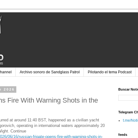
Channel
Archivo sonoro de Sandglass Patrol
Pilotando el tema Podcast
e 2026
Buscar Noti
s Fire With Warning Shots in the
Telegram C
urred at around 11:40 BST, happened as a civilian yacht
t.me/Not
gorovich, operating in international waters approximately 20
Wight. Continue
feeds
2026/06/16/russian-frigate-opens-fire-with-warning-shots-in-