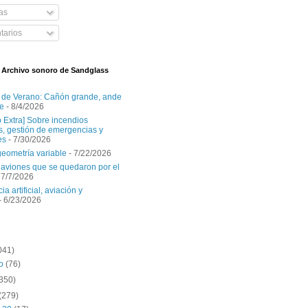
as
arios
l Archivo sonoro de Sandglass
 de Verano: Cañón grande, ande
e
- 8/4/2026
o Extra] Sobre incendios
es, gestión de emergencias y
es
- 7/30/2026
geometría variable
- 7/22/2026
aviones que se quedaron por el
 7/7/2026
ia artificial, aviación y
- 6/23/2026
041)
to
(76)
(350)
(279)