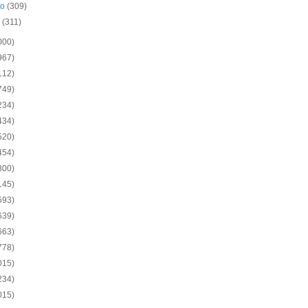
ro
(309)
o
(311)
000)
967)
112)
749)
234)
434)
520)
454)
800)
145)
593)
639)
663)
778)
015)
234)
015)