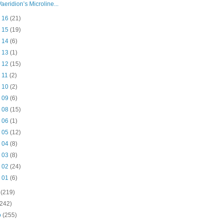
Vaeridion’s Microline...
n 16
(21)
n 15
(19)
n 14
(6)
n 13
(1)
n 12
(15)
n 11
(2)
n 10
(2)
n 09
(6)
n 08
(15)
n 06
(1)
n 05
(12)
n 04
(8)
n 03
(8)
n 02
(24)
n 01
(6)
o
(219)
(242)
o
(255)