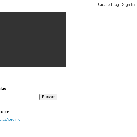
cias
hannel
iciasAeroInfo