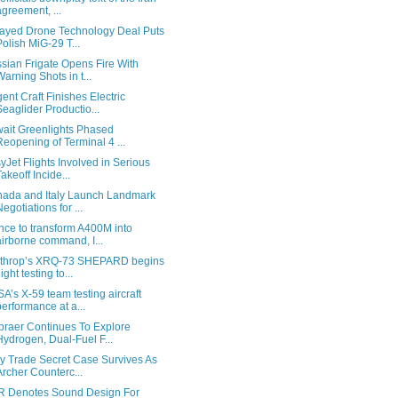
agreement, ...
ayed Drone Technology Deal Puts
Polish MiG-29 T...
sian Frigate Opens Fire With
Warning Shots in t...
ent Craft Finishes Electric
Seaglider Productio...
ait Greenlights Phased
Reopening of Terminal 4 ...
yJet Flights Involved in Serious
Takeoff Incide...
ada and Italy Launch Landmark
Negotiations for ...
nce to transform A400M into
airborne command, I...
throp’s XRQ-73 SHEPARD begins
light testing to...
A’s X-59 team testing aircraft
performance at a...
raer Continues To Explore
Hydrogen, Dual-Fuel F...
y Trade Secret Case Survives As
Archer Counterc...
 Denotes Sound Design For