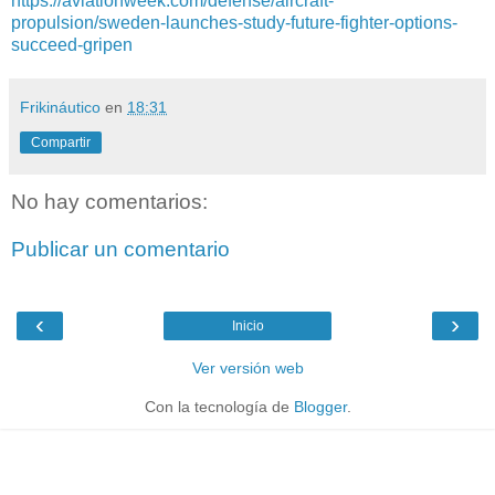
https://aviationweek.com/defense/aircraft-
propulsion/sweden-launches-study-future-fighter-options-
succeed-gripen
Frikináutico
en
18:31
Compartir
No hay comentarios:
Publicar un comentario
‹
›
Inicio
Ver versión web
Con la tecnología de
Blogger
.