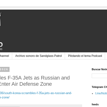
Channel
Archivo sonoro de Sandglass Patrol
Pilotando el tema Podcast
 2026
Buscar Noti
es F-35A Jets as Russian and
nter Air Defense Zone
Telegram C
06/south-korea-scrambles-f-35a-jets-as-russian-and-
t.me/Not
e-zone/
feeds