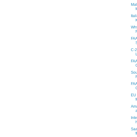
Mal
Ita
Why
FAA
C-2
FAA
Sou
FAA
EU 
Ama
Int
Saa
f