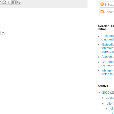
Entrad
Coment
Aviación: E
Patrol
io
Episodio
o no and
[Episodi
forestal
aeronav
Alas de 
Grandes 
camino
-
Inteligenc
defensa
Archivo
▼
2026
(2
►
agos
▼
julio
►
jul