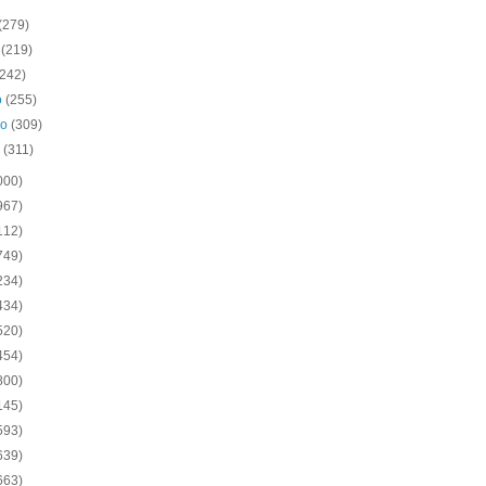
(279)
o
(219)
(242)
o
(255)
ro
(309)
o
(311)
000)
967)
112)
749)
234)
434)
520)
454)
800)
145)
593)
639)
663)