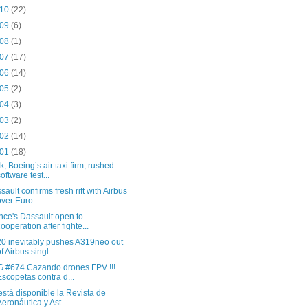
 10
(22)
 09
(6)
 08
(1)
 07
(17)
 06
(14)
 05
(2)
 04
(3)
 03
(2)
 02
(14)
 01
(18)
k, Boeing’s air taxi firm, rushed
software test...
sault confirms fresh rift with Airbus
over Euro...
nce's Dassault open to
cooperation after fighte...
0 inevitably pushes A319neo out
of Airbus singl...
 #674 Cazando drones FPV !!!
Escopetas contra d...
está disponible la Revista de
Aeronáutica y Ast...