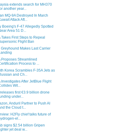
aysia extends search for MH370
for another year...
lian MQ-9A Destroyed In March
Kuwait Attack Aft...
 Boeing's F-47 Allegedly Spotted
Near Area 51 D...
 Takes First Steps to Repeal
Supersonic Flight Ban
 Greyhound Makes Last Carrier
Landing
 Proposes Streamlined
Certification Process to ...
th Korea Scrambles F-35A Jets as
Russian and Ch...
 Investigates After JetBlue Flight
Collides Wit...
releases first €3.9 billion drone
funding under...
zon, Anduril Partner to Push AI
and the Cloud t...
erview: H2Fly chief talks future of
hydrogen-el...
b signs $2.54 billion Gripen
ighter jet deal w...