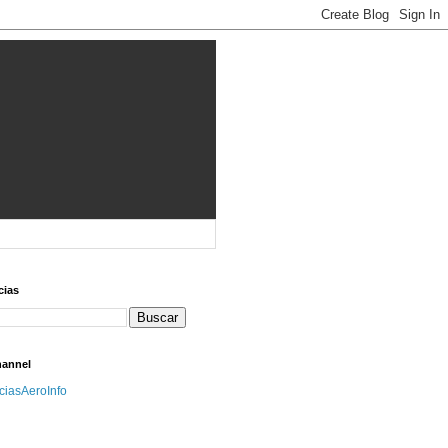
cias
hannel
iciasAeroInfo