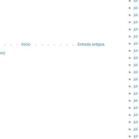
►
jul
►
jul
►
jul
►
jul
►
jul
►
jul
►
jul
Inicio
Entrada antigua
►
jul
om)
►
jul
►
jul
►
jul
►
jul
►
jul
►
jul
►
jul
►
jul
►
jul
►
jul
►
jul
►
jul