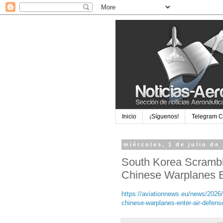
Inicio
¡Síguenos!
Telegram 
miércoles, 1 de julio de
South Korea Scrambl
Chinese Warplanes E
https://aviationnews.eu/news/2026/
chinese-warplanes-enter-air-defens