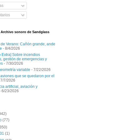
as
arios
l Archivo sonoro de Sandglass
 de Verano: Cañón grande, ande
e
- 8/4/2026
o Extra] Sobre incendios
es, gestión de emergencias y
es
- 7/30/2026
geometría variable
- 7/22/2026
aviones que se quedaron por el
 7/7/2026
ia artificial, aviación y
- 6/23/2026
042)
to
(77)
(350)
 31
(1)