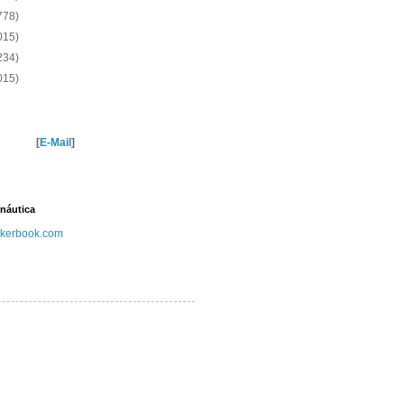
778)
015)
234)
015)
[
E-Mail
]
náutica
kerbook.com