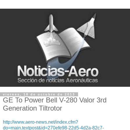
viernes, 18 de octubre de 2013
GE To Power Bell V-280 Valor 3rd
Generation Tiltrotor
http://www.aero-news.net/index.cfm?
do=main.textpost&id=270efe98-22d5-4d2a-82c7-