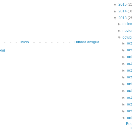
►
2015
(2
►
2014
(3
▼
2013
(2
►
dici
►
novi
▼
octub
Inicio
Entrada antigua
►
oc
►
oc
om)
►
oc
►
oc
►
oc
►
oc
►
oc
►
oc
►
oc
►
oc
►
oc
▼
oc
Boe