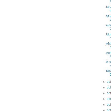
USA
Stu
eld
Ukr
AMA
Agr
A p
Rio
►
oc
►
oc
►
oc
►
oc
►
oc
►
oc