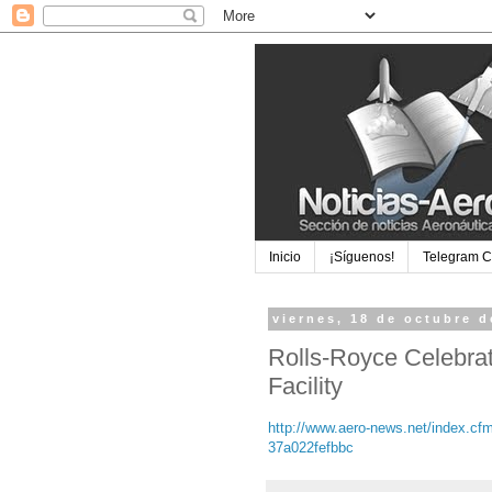
Inicio
¡Síguenos!
Telegram 
viernes, 18 de octubre d
Rolls-Royce Celebra
Facility
http://www.aero-news.net/index.c
37a022fefbbc