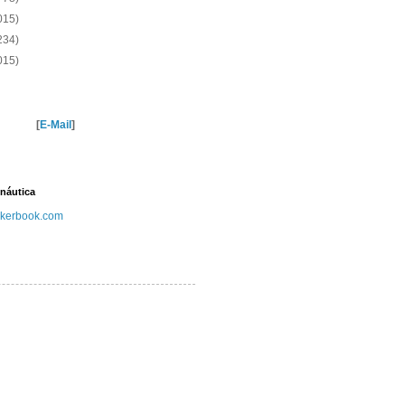
015)
234)
015)
[
E-Mail
]
náutica
kerbook.com