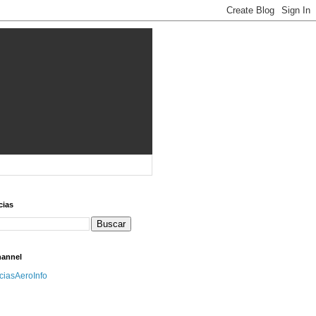
cias
hannel
iciasAeroInfo