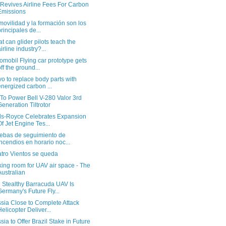
Revives Airline Fees For Carbon
Emissions
movilidad y la formación son los
principales de...
t can glider pilots teach the
airline industry?...
omobil Flying car prototype gets
off the ground...
vo to replace body parts with
energized carbon ...
To Power Bell V-280 Valor 3rd
Generation Tiltrotor
ls-Royce Celebrates Expansion
Of Jet Engine Tes...
ebas de seguimiento de
incendios en horario noc...
tro Vientos se queda
ing room for UAV air space - The
Australian
 Stealthy Barracuda UAV Is
Germany's Future Fly...
sia Close to Complete Attack
Helicopter Deliver...
sia to Offer Brazil Stake in Future