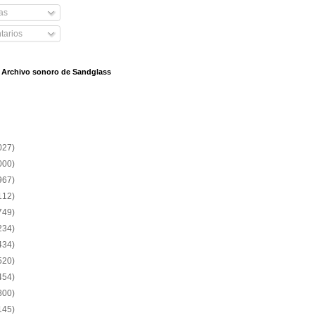
as
arios
l Archivo sonoro de Sandglass
027)
000)
967)
112)
749)
234)
434)
520)
454)
800)
145)