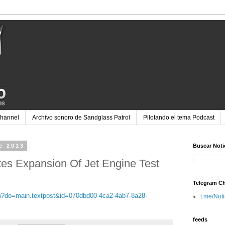
Channel
Archivo sonoro de Sandglass Patrol
Pilotando el tema Podcast
e 2013
Buscar Noti
tes Expansion Of Jet Engine Test
Telegram C
fm?do=main.textpost&id=070dbd00-4ca2-4ab7-8a28-
t.me/Not
feeds