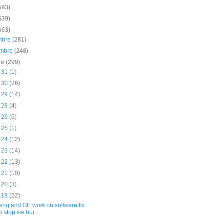
593)
639)
663)
embre
(281)
embre
(248)
re
(299)
t 31
(1)
t 30
(26)
t 29
(14)
t 28
(4)
t 26
(6)
t 25
(1)
t 24
(12)
t 23
(14)
t 22
(13)
t 21
(10)
t 20
(3)
t 18
(22)
ing and GE work on software fix
to stop ice bui...