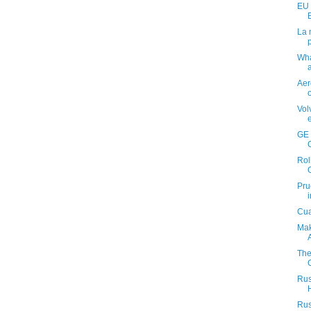
EU 
La 
Wha
Aer
Vol
GE 
Rol
Pru
Cua
Mak
The
Rus
Rus