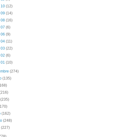
t 10
(12)
t 09
(14)
t 08
(16)
t 07
(6)
t 06
(9)
t 04
(11)
t 03
(22)
t 02
(6)
t 01
(10)
iembre
(274)
to
(135)
(168)
(216)
o
(235)
(170)
o
(162)
ro
(248)
o
(227)
778)