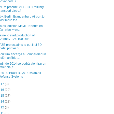
Advanced Fi...
F to procure 79 C-130J military
transport aircraft
dy: Berlin Brandenburg Airport to
cost more tha...
ia.es, edición Móvil. Tenerife en
Canarias y en...
aine to start production of
Antonov-124-100 Rus...
ZE project aims to put first 3D
metal printer o...
icultura encarga a Bombardier un
avión anfibio ...
artir de 2014 se podrá aterrizar en
Valencia, S...
 2016: Brazil Buys Russian Air
Defense Systems
t 17
(3)
t 16
(20)
t 15
(17)
t 14
(13)
t 12
(8)
t 11
(6)