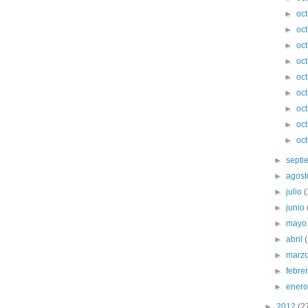
►
oc
►
oc
►
oc
►
oc
►
oc
►
oc
►
oc
►
oc
►
oc
►
sept
►
agos
►
julio
►
junio
►
may
►
abril
►
marz
►
febre
►
ener
►
2012
(2