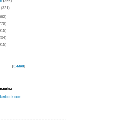
ro
(356)
o
(321)
663)
778)
015)
234)
015)
[
E-Mail
]
náutica
kerbook.com