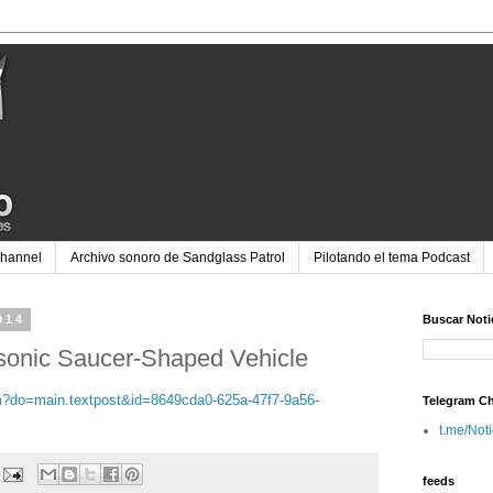
Channel
Archivo sonoro de Sandglass Patrol
Pilotando el tema Podcast
014
Buscar Noti
sonic Saucer-Shaped Vehicle
fm?do=main.textpost&id=8649cda0-625a-47f7-9a56-
Telegram C
t.me/Not
feeds