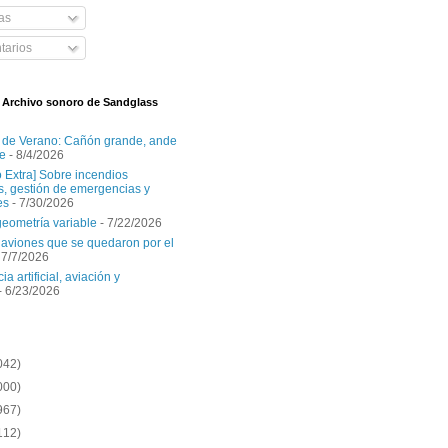
as
arios
l Archivo sonoro de Sandglass
 de Verano: Cañón grande, ande
e
- 8/4/2026
o Extra] Sobre incendios
es, gestión de emergencias y
es
- 7/30/2026
geometría variable
- 7/22/2026
aviones que se quedaron por el
 7/7/2026
ia artificial, aviación y
- 6/23/2026
042)
000)
967)
112)