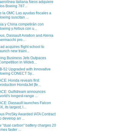
aerolínea italiana Neos adquiere
dos Boeing 787...
e la OMC Las ayudas fiscales a
Boeing suscitan ...
ia y China competirán con
Boeing y Airbus con u...
bus, Dassault Aviation and Alenia
Aermacchi pro...
had acquires flight school to
launch new traini...
ing Business Jets Outpaces
Competition in Wideb...
 B-52 Upgraded with Innovative
Boeing CONECT Sy...
CE: Honda reveals first
production HondaJet [fe...
CE: Gulfstream announces
world's longest-range ...
CE: Dassault launches Falcon
X, its largest, l...
bus ProSky Awarded IATA Contract
to develop an ...
 "dual carbon" battery charges 20
imes faster ...