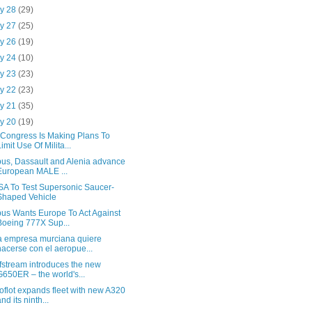
y 28
(29)
y 27
(25)
y 26
(19)
y 24
(10)
y 23
(23)
y 22
(23)
y 21
(35)
y 20
(19)
Congress Is Making Plans To
Limit Use Of Milita...
bus, Dassault and Alenia advance
European MALE ...
A To Test Supersonic Saucer-
Shaped Vehicle
bus Wants Europe To Act Against
Boeing 777X Sup...
 empresa murciana quiere
hacerse con el aeropue...
fstream introduces the new
G650ER – the world's...
oflot expands fleet with new A320
and its ninth...