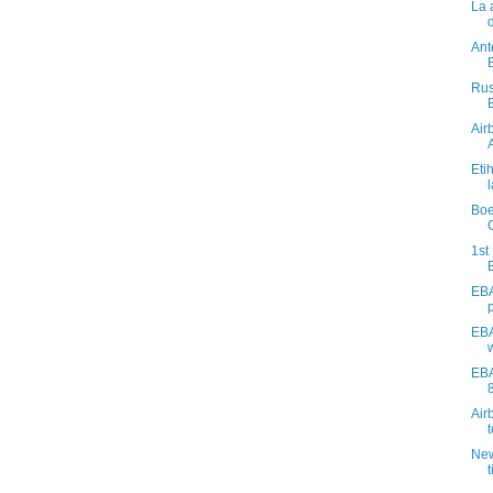
La 
Ant
Rus
Air
Eti
Boe
1st
EBA
EBA
EBA
8
Air
New
t