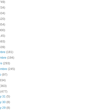
749)
234)
434)
520)
454)
800)
145)
593)
639)
embre
(181)
embre
(194)
re
(293)
iembre
(245)
to
(97)
(334)
(363)
o
(477)
y 31
(5)
y 30
(8)
y 29
(8)