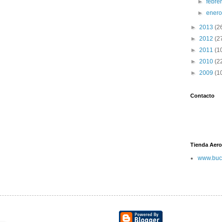
►
febre
►
ener
►
2013
(2
►
2012
(2
►
2011
(1
►
2010
(2
►
2009
(1
Contacto
Tienda Aero
www.buc