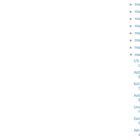
►
ma
►
ma
►
ma
►
ma
►
ma
►
ma
►
ma
▼
ma
US 
Air
NAS
Air
Una
Gul
Aer