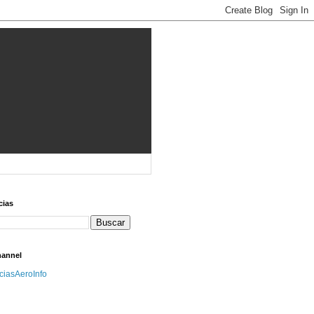
cias
hannel
iciasAeroInfo