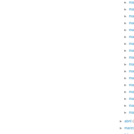
►
ma
►
ma
►
ma
►
ma
►
ma
►
ma
►
ma
►
ma
►
ma
►
ma
►
ma
►
ma
►
ma
►
ma
►
ma
►
ma
►
ma
►
abril
►
marz