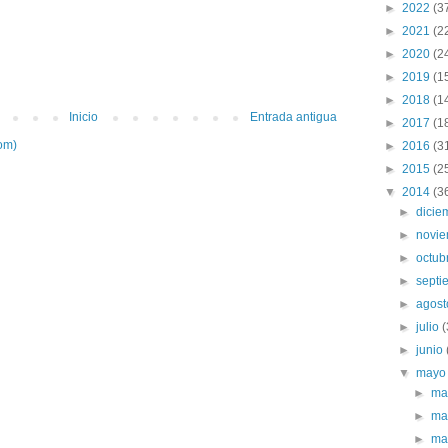
►
2022
(3
►
2021
(2
►
2020
(2
►
2019
(1
►
2018
(1
Inicio
Entrada antigua
►
2017
(1
om)
►
2016
(3
►
2015
(2
▼
2014
(3
►
dici
►
novi
►
octub
►
sept
►
agos
►
julio
►
junio
▼
may
►
ma
►
ma
►
ma