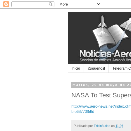
Inicio
¡Síguenos!
Telegram 
martes, 20 de mayo de 2
NASA To Test Super
http://www.aero-news.net/index.c
bfe68770f59d
Publicado por
Frikináutico
en
11:26