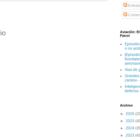
Entrad
Coment
io
Aviación: E
Patrol
Episodio
o no and
[Episodi
forestal
aeronav
Alas de 
Grandes 
camino
-
Inteligenc
defensa
Archivo
►
2026
(2
►
2025
(4
►
2024
(3
►
2023
(4