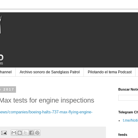
Channel
Archivo sonoro de Sandglass Patrol
Pilotando el tema Podcast
e 2017
Buscar Noti
ax tests for engine inspections
ews/companies/boeing-halts-737-max-flying-engine-
Telegram C
t.me/Not
feeds