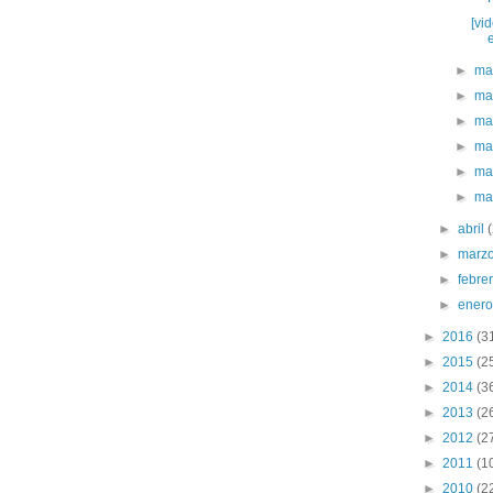
[vi
►
ma
►
ma
►
ma
►
ma
►
ma
►
ma
►
abril
►
marz
►
febre
►
ener
►
2016
(3
►
2015
(2
►
2014
(3
►
2013
(2
►
2012
(2
►
2011
(1
►
2010
(2