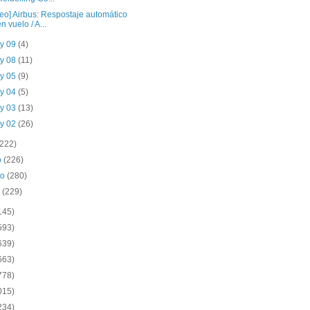
deo] Airbus: Respostaje automático
en vuelo / A...
y 09
(4)
y 08
(11)
y 05
(9)
y 04
(5)
y 03
(13)
y 02
(26)
(222)
o
(226)
ro
(280)
o
(229)
145)
593)
639)
663)
778)
015)
234)