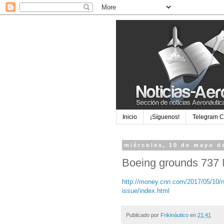
Inicio
¡Síguenos!
Telegram 
miércoles, 10 de mayo d
Boeing grounds 737 M
http://money.cnn.com/2017/05/10/n
issue/index.html
Publicado por
Frikináutico
en
21:41