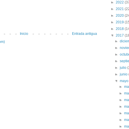
►
2022
(3
►
2021
(2
►
2020
(2
►
2019
(1
►
2018
(1
Inicio
Entrada antigua
▼
2017
(1
►
dici
om)
►
novi
►
octub
►
sept
►
julio
(
►
junio
▼
may
►
ma
►
ma
►
ma
►
ma
►
ma
►
ma
►
ma