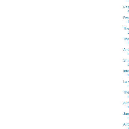
Pas
Fwd
The
The 
Ama
Sni
Int
La 
The
Air
f
Jam
Air