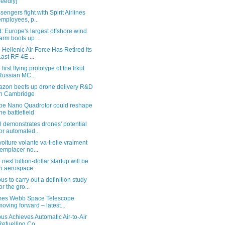
[feedly]
sengers fight with Spirit Airlines
employees, p...
: Europe's largest offshore wind
farm boots up ...
 Hellenic Air Force Has Retired Its
Last RF-4E ...
first flying prototype of the Irkut
Russian MC...
zon beefs up drone delivery R&D
in Cambridge
pe Nano Quadrotor could reshape
the battlefield
el demonstrates drones' potential
for automated...
voiture volante va-t-elle vraiment
remplacer no...
 next billion-dollar startup will be
in aerospace
bus to carry out a definition study
or the gro...
es Webb Space Telescope
moving forward – latest...
bus Achieves Automatic Air-to-Air
Refuelling Co...