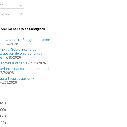
as
arios
l Archivo sonoro de Sandglass
 de Verano: Cañón grande, ande
e
- 8/4/2026
o Extra] Sobre incendios
es, gestión de emergencias y
es
- 7/30/2026
geometría variable
- 7/22/2026
aviones que se quedaron por el
 7/7/2026
ia artificial, aviación y
- 6/23/2026
021)
000)
967)
112)