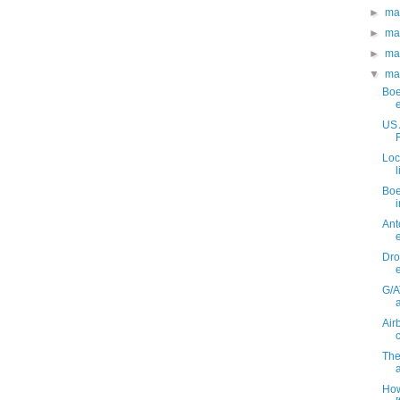
►
ma
►
ma
►
ma
▼
ma
Boe
US 
Loc
Boe
Ant
Dro
G/A
Air
The
How