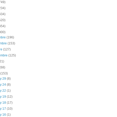
749)
234)
434)
520)
454)
800)
embre
(196)
embre
(153)
re
(127)
iembre
(125)
21)
(68)
o
(153)
y 29
(8)
y 24
(8)
y 22
(1)
y 19
(12)
y 18
(17)
y 17
(10)
y 16
(1)