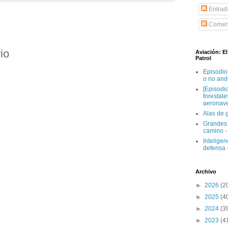
Entrad
Coment
io
Aviación: E
Patrol
Episodio
o no and
[Episodi
forestal
aeronav
Alas de 
Grandes 
camino
-
Inteligenc
defensa
Archivo
►
2026
(2
►
2025
(4
►
2024
(3
►
2023
(4