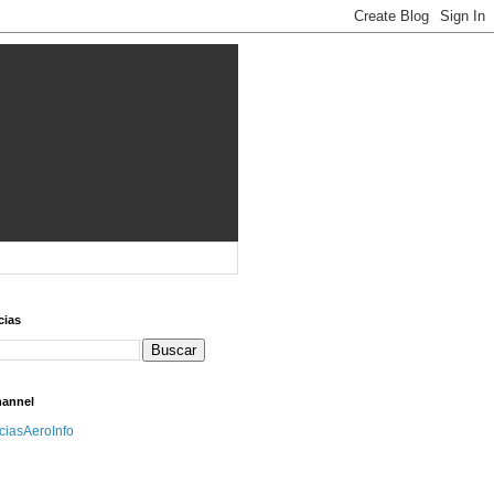
cias
hannel
iciasAeroInfo