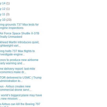
y 14
(1)
y 12
(1)
y 11
(3)
y 10
(23)
ing grounds 737 Max tests for
engine inspections
Air Force Space Shuttle X-37B
Finally Unmasked
kheed Martin introduces quiet,
lightweight vari...
ing halts 737 Max flights to
investigate engine...
onov to produce new airborne
early warning and ...
ne delivery report: last-mile
economics make dr...
TOR delivered to USMC | Trump
administration to...
bus - Airbus creates new
commercial drone servi...
 world’s biggest plane may have
a new mission: ...
 Airbus can kill the Boeing 797