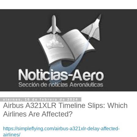
viernes, 16 de febrero de 2024
Airbus A321XLR Timeline Slips: Which
Airlines Are Affected?
https://simpleflying.com/airbus-a321xlr-delay-affected-
airlines/