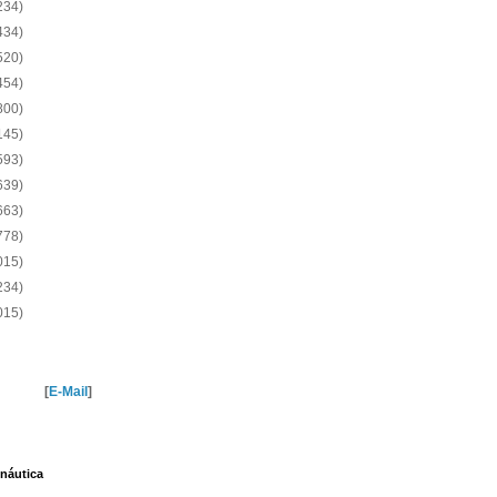
234)
434)
520)
454)
800)
145)
593)
639)
663)
778)
015)
234)
015)
[
E-Mail
]
náutica