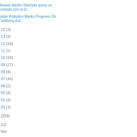
kheed-Martin-Sikorsky gana un
contrato con la O...
iable Robotics Marks Progress On
Certifying Aut...
b 15
(3)
b 13
(5)
b 12
(18)
b 11
(1)
b 10
(19)
b 09
(27)
b 08
(4)
b 07
(43)
b 06
(2)
b 05
(4)
b 02
(2)
b 01
(1)
o
(259)
112)
749)