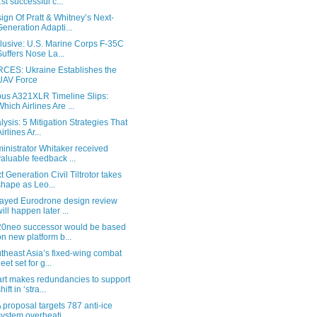
1st successful c...
ign Of Pratt & Whitney’s Next-
Generation Adapti...
lusive: U.S. Marine Corps F-35C
Suffers Nose La...
CES: Ukraine Establishes the
UAV Force
bus A321XLR Timeline Slips:
Which Airlines Are ...
lysis: 5 Mitigation Strategies That
irlines Ar...
inistrator Whitaker received
valuable feedback ...
t Generation Civil Tiltrotor takes
shape as Leo...
ayed Eurodrone design review
will happen later ...
0neo successor would be based
on new platform b...
theast Asia’s fixed-wing combat
leet set for g...
rt makes redundancies to support
hift in ‘stra...
 proposal targets 787 anti-ice
system overheati...