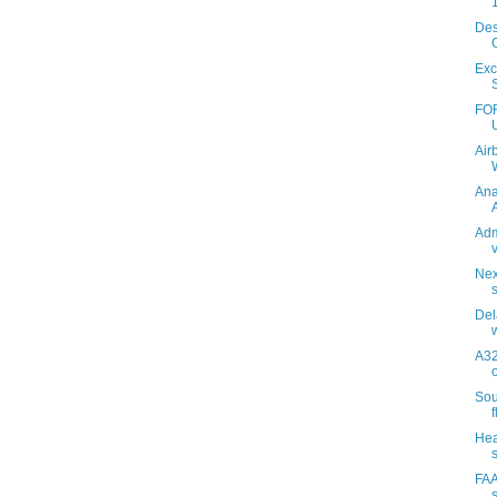
Des
Exc
FOR
Air
Ana
A
Adm
Nex
Del
A32
Sou
f
Hea
s
FAA