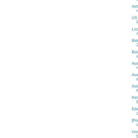
Air
US 
Loc
Bid
Biz
Aus
Aus
Asi
Rel
Edw
[Po
Unm