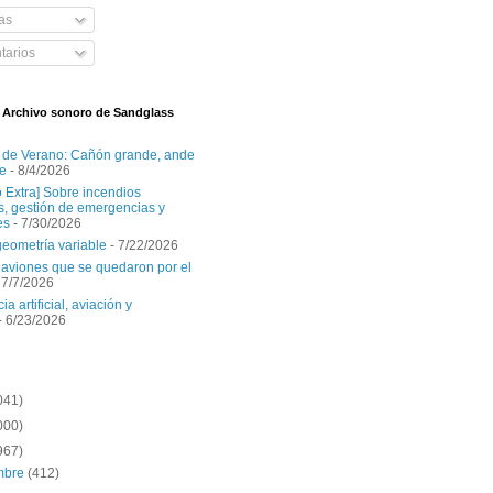
as
arios
l Archivo sonoro de Sandglass
 de Verano: Cañón grande, ande
e
- 8/4/2026
o Extra] Sobre incendios
es, gestión de emergencias y
es
- 7/30/2026
geometría variable
- 7/22/2026
aviones que se quedaron por el
 7/7/2026
ia artificial, aviación y
- 6/23/2026
041)
000)
967)
embre
(412)