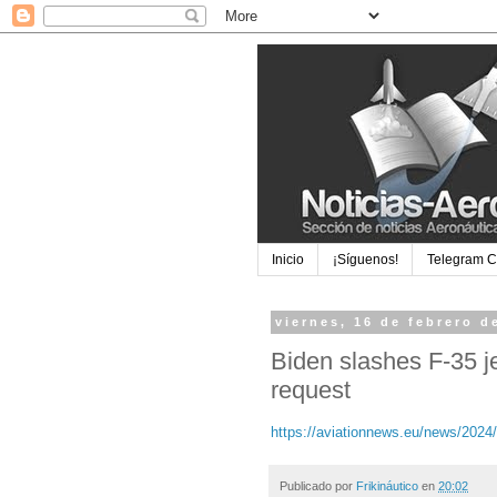
Inicio
¡Síguenos!
Telegram 
viernes, 16 de febrero d
Biden slashes F-35 j
request
https://aviationnews.eu/news/2024/
Publicado por
Frikináutico
en
20:02