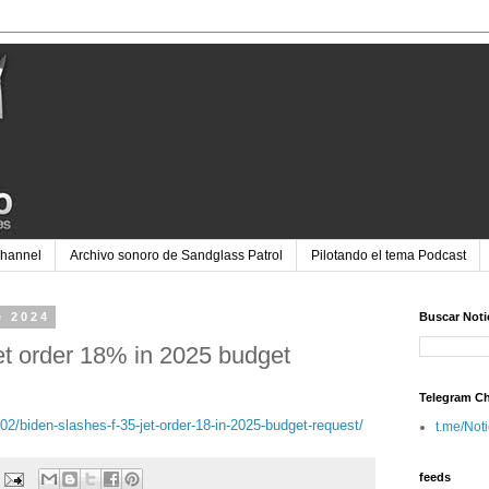
Channel
Archivo sonoro de Sandglass Patrol
Pilotando el tema Podcast
e 2024
Buscar Noti
et order 18% in 2025 budget
Telegram C
02/biden-slashes-f-35-jet-order-18-in-2025-budget-request/
t.me/Not
feeds