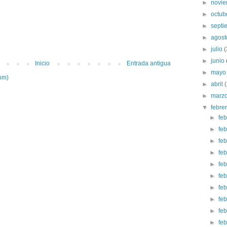
►
novi
►
octub
►
sept
►
agos
►
julio
►
junio
Inicio
Entrada antigua
►
may
om)
►
abril
►
marz
▼
febre
►
fe
►
fe
►
fe
►
fe
►
fe
►
fe
►
fe
►
fe
►
fe
►
fe