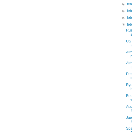
►
fe
►
fe
►
fe
▼
fe
Rus
US 
Air
Air
Pre
Rya
Boe
Acc
Jap
Spa