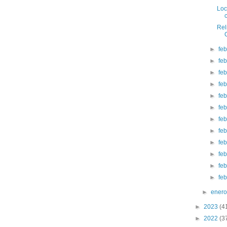
Loc
Rel
►
fe
►
fe
►
fe
►
fe
►
fe
►
fe
►
fe
►
fe
►
fe
►
fe
►
fe
►
fe
►
ener
►
2023
(4
►
2022
(3