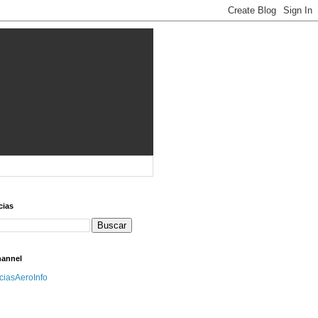
cias
hannel
iciasAeroInfo