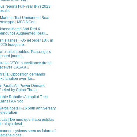
bus reports Full-Year (FY) 2023
results
Marines Test Unmanned Boat
Prototype | MBDA Ger...
kheed Martin And Red 6
Announce Augmented Reali...
en slashes F-35 jet order 18% in
2025 budget re...
arre toilet troubles: Passengers’
absurd journe...
tralia: VTOL surveillance drone
receives CASA a...
tralia: Opposition demands
explanation over Tai...
a-Pacific Air Power Demand
Fueled by China Threat
iable Robotics Autopilot Tech
Earns FAA Nod
ards hosts F-16 50th anniversary
celebration
dcast] De niño que tiraba pelotas
de playa desd...
anned systems seen as future of
battlefield cas...