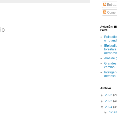
Entrad
Coment
Aviación: E
io
Patrol
Episodio
o no and
[Episodi
forestal
aeronav
Alas de 
Grandes 
camino
-
Inteligenc
defensa
Archivo
►
2026
(2
►
2025
(4
▼
2024
(3
►
dici