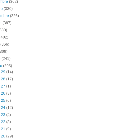
embre
(362)
re
(330)
iembre
(226)
to
(387)
(380)
(402)
o
(366)
(309)
o
(241)
ro
(293)
b 29
(14)
b 28
(17)
b 27
(1)
b 26
(3)
b 25
(6)
b 24
(12)
b 23
(4)
b 22
(8)
b 21
(9)
b 20
(29)