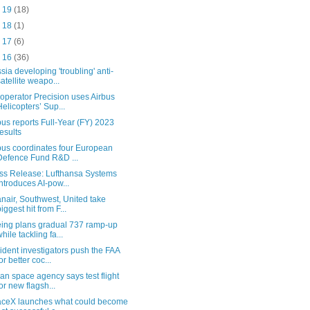
b 19
(18)
b 18
(1)
b 17
(6)
b 16
(36)
sia developing 'troubling' anti-
satellite weapo...
operator Precision uses Airbus
Helicopters’ Sup...
bus reports Full-Year (FY) 2023
results
bus coordinates four European
Defence Fund R&D ...
ss Release: Lufthansa Systems
introduces AI-pow...
nair, Southwest, United take
biggest hit from F...
ing plans gradual 737 ramp-up
while tackling fa...
ident investigators push the FAA
for better coc...
an space agency says test flight
for new flagsh...
ceX launches what could become