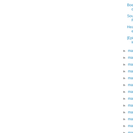
Boe
Sou
Hea
[Ep
►
ma
►
ma
►
ma
►
ma
►
ma
►
ma
►
ma
►
ma
►
ma
►
ma
►
ma
►
ma
►
ma