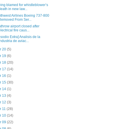
ing blamed for whistleblower’s
death in new law...
thwest Airlines Boeing 737-800
Removed From Ser...
throw airport closed after
electrical fire caus...
isodio Extra] Analisis de la
industria de aviac...
r 20
(5)
r 19
(6)
r 18
(20)
r 17
(14)
r 16
(1)
r 15
(30)
r 14
(1)
r 13
(4)
r 12
(3)
r 11
(28)
r 10
(14)
r 09
(22)
r 08
(6)