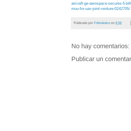
aircraft-ge-aerospace-secures-5-bil
mou-for-uav-joint-venture-0242705/
Publicado por
Frikináutico
en
6:56
No hay comentarios:
Publicar un comentar