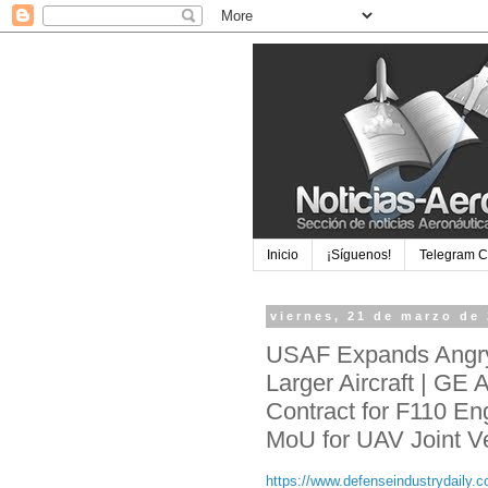
Inicio
¡Síguenos!
Telegram 
viernes, 21 de marzo de
USAF Expands Angry 
Larger Aircraft | GE 
Contract for F110 En
MoU for UAV Joint V
https://www.defenseindustrydaily.co