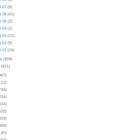
r 07
(6)
r 06
(41)
r 05
(2)
r 04
(1)
r 03
(21)
r 02
(5)
r 01
(26)
ro
(309)
o
(431)
967)
112)
749)
234)
434)
520)
454)
800)
145)