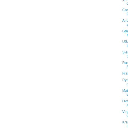
Can
Air
a
Gra
USA
Sie
Rus
Fra
Rya
Maj
Ove
A
Vir
Kra