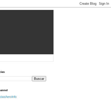
cias
hannel
iciasAeroInfo