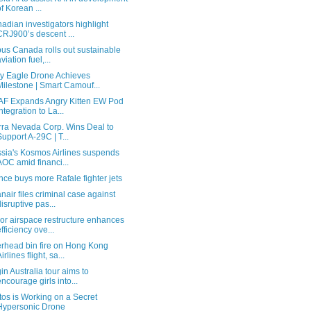
of Korean ...
adian investigators highlight
CRJ900’s descent ...
bus Canada rolls out sustainable
viation fuel,...
y Eagle Drone Achieves
Milestone | Smart Camouf...
F Expands Angry Kitten EW Pod
Integration to La...
rra Nevada Corp. Wins Deal to
Support A-29C | T...
sia's Kosmos Airlines suspends
AOC amid financi...
nce buys more Rafale fighter jets
nair files criminal case against
disruptive pas...
or airspace restructure enhances
efficiency ove...
rhead bin fire on Hong Kong
irlines flight, sa...
gin Australia tour aims to
encourage girls into...
tos is Working on a Secret
Hypersonic Drone