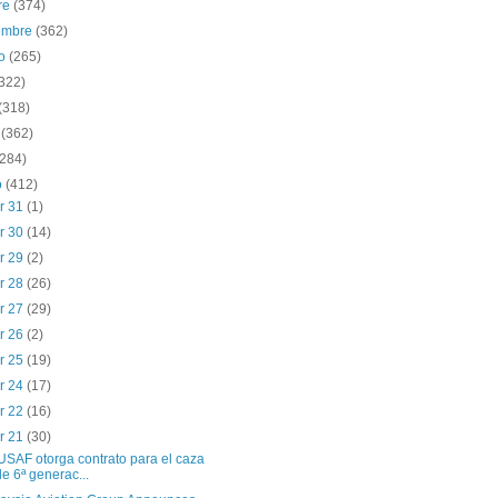
re
(374)
iembre
(362)
to
(265)
(322)
(318)
o
(362)
(284)
o
(412)
r 31
(1)
r 30
(14)
r 29
(2)
r 28
(26)
r 27
(29)
r 26
(2)
r 25
(19)
r 24
(17)
r 22
(16)
r 21
(30)
USAF otorga contrato para el caza
de 6ª generac...