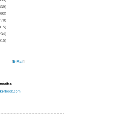
593)
639)
663)
778)
015)
234)
015)
[
E-Mail
]
náutica
kerbook.com