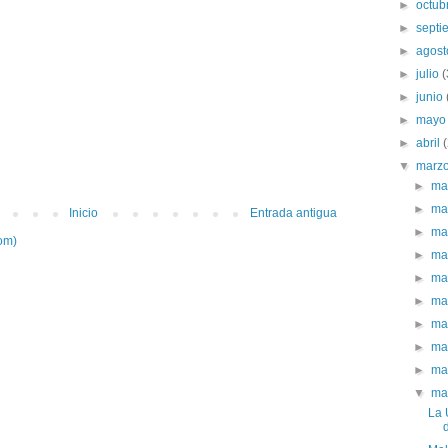
►
octub
►
sept
►
agos
►
julio
►
junio
►
may
►
abril
▼
marz
►
ma
►
ma
Inicio
Entrada antigua
►
ma
om)
►
ma
►
ma
►
ma
►
ma
►
ma
►
ma
▼
ma
La 