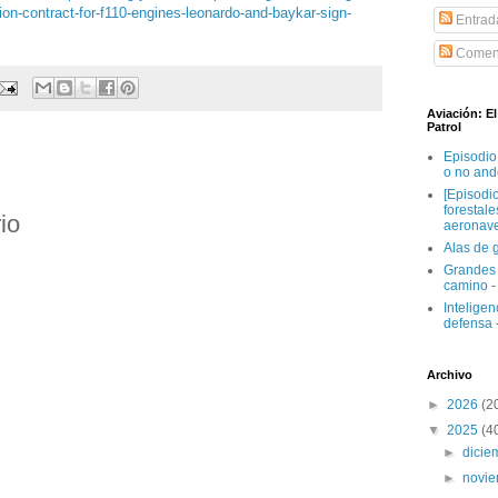
lion-contract-for-f110-engines-leonardo-and-baykar-sign-
Entrad
Coment
Aviación: E
Patrol
Episodio
o no and
[Episodi
forestal
io
aeronav
Alas de 
Grandes 
camino
-
Inteligenc
defensa
Archivo
►
2026
(2
▼
2025
(4
►
dici
►
novi