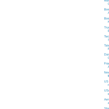
Mal
Boe
Boe
Tru
Two
Tai
Dan
Fra
New
US 
USA
Aer
​Sh