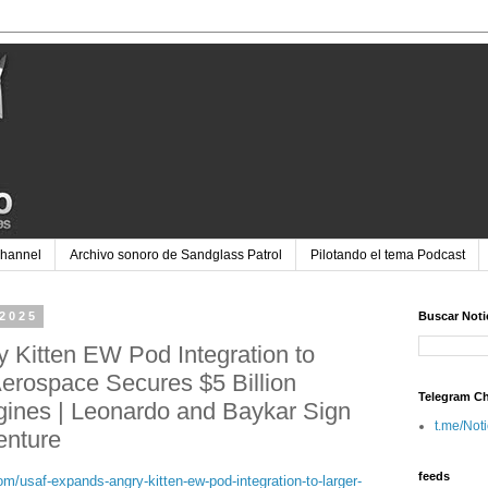
Channel
Archivo sonoro de Sandglass Patrol
Pilotando el tema Podcast
 2025
Buscar Noti
Kitten EW Pod Integration to
Aerospace Secures $5 Billion
Telegram C
gines | Leonardo and Baykar Sign
t.me/Not
enture
feeds
m/usaf-expands-angry-kitten-ew-pod-integration-to-larger-