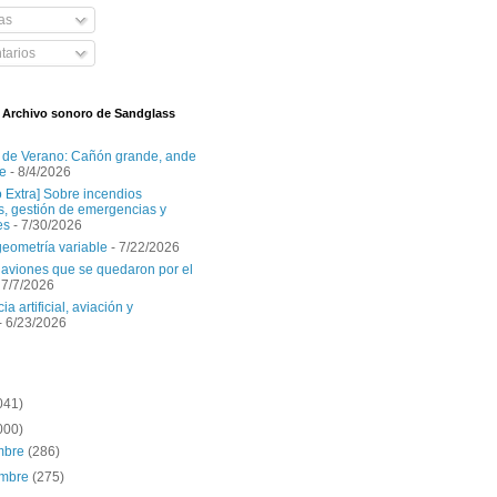
as
arios
l Archivo sonoro de Sandglass
 de Verano: Cañón grande, ande
e
- 8/4/2026
o Extra] Sobre incendios
es, gestión de emergencias y
es
- 7/30/2026
geometría variable
- 7/22/2026
aviones que se quedaron por el
 7/7/2026
ia artificial, aviación y
- 6/23/2026
041)
000)
embre
(286)
embre
(275)