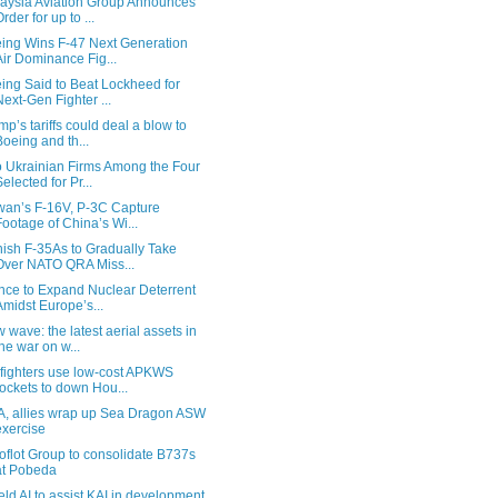
aysia Aviation Group Announces
Order for up to ...
ing Wins F-47 Next Generation
Air Dominance Fig...
ing Said to Beat Lockheed for
Next-Gen Fighter ...
mp’s tariffs could deal a blow to
Boeing and th...
 Ukrainian Firms Among the Four
Selected for Pr...
wan’s F-16V, P-3C Capture
Footage of China’s Wi...
ish F-35As to Gradually Take
Over NATO QRA Miss...
nce to Expand Nuclear Deterrent
Amidst Europe’s...
 wave: the latest aerial assets in
the war on w...
fighters use low-cost APKWS
rockets to down Hou...
, allies wrap up Sea Dragon ASW
exercise
oflot Group to consolidate B737s
at Pobeda
ield AI to assist KAI in development